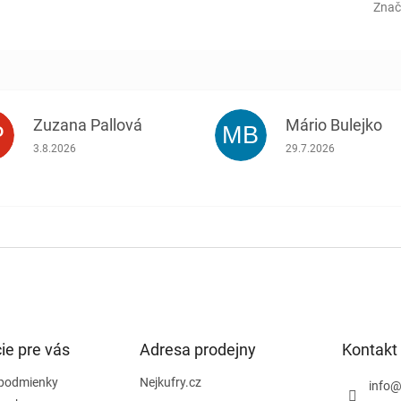
Znač
Zuzana Pallová
Mário Bulejko
P
MB
.
Hodnotenie obchodu je 5 z 5 hviezdičiek.
Hodnotenie obchodu j
3.8.2026
29.7.2026
ie pre vás
Adresa prodejny
Kontakt
podmienky
Nejkufry.cz
info