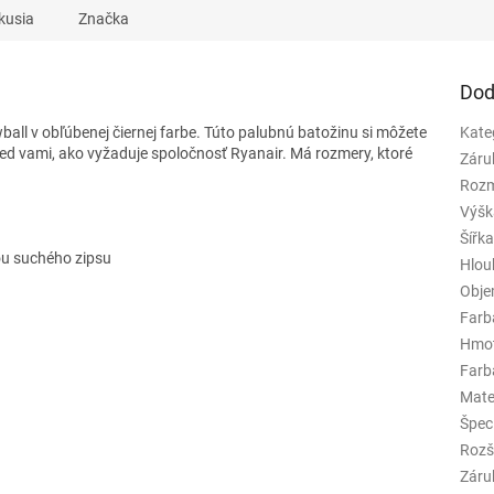
kusia
Značka
Dod
ball
v obľúbenej čiernej farbe. Túto palubnú batožinu si môžete
Kate
red vami, ako vyžaduje spoločnosť Ryanair. Má rozmery, ktoré
Záru
Rozm
Výšk
Šířk
ou suchého zipsu
Hlou
Obj
Farb
Hmo
Farba
Mate
Špeci
Rozš
Záru