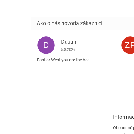
Dusan
D
Z
Hodnotenie obchodu je 5 z 5 hviezdičiek
5.8.2026
East or West you are the best....
Z
á
p
ä
t
Informác
i
e
Obchodné 