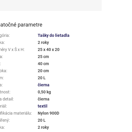
atočné parametre
gória
:
Tašky do lietadla
ka
:
2 roky
ěry V x Š x H
:
25 x 40 x 20
a
:
25 cm
a
:
40 cm
bka
:
20 cm
em
:
20 L
a
:
čierna
tnost
:
0,50 kg
 detail
:
čierna
riál
:
textil
fikácia materiálu
:
Nylon 900D
ířený
:
20 L
ka
:
2 roky