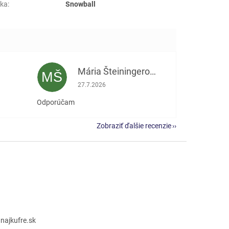
ka
:
Snowball
Mária Šteiningerová
MŠ
e 5 z 5 hviezdičiek.
Hodnotenie obchodu je 5 z 5 hviezdičiek.
27.7.2026
Odporúčam
Zobraziť ďalšie recenzie
@
najkufre.sk