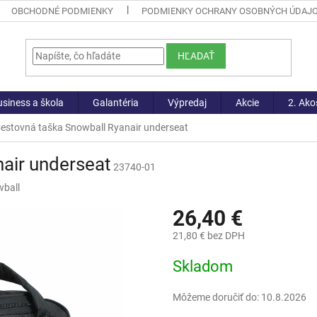
OBCHODNÉ PODMIENKY
PODMIENKY OCHRANY OSOBNÝCH ÚDAJ
HĽADAŤ
siness a škola
Galantéria
Výpredaj
Akcie
2. Ako
estovná taška Snowball Ryanair underseat
air underseat
23740-01
ball
26,40 €
21,80 € bez DPH
Jednotková
Skladom
cena:
Môžeme doručiť do:
10.8.2026