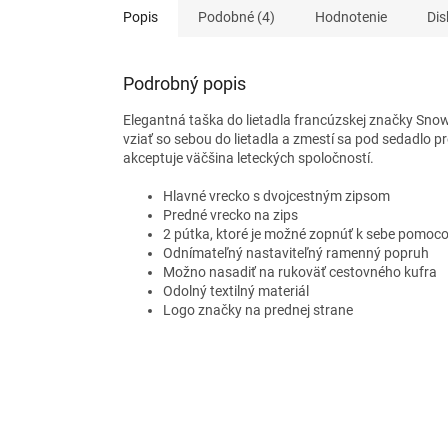
Popis
Podobné (4)
Hodnotenie
Dis
Podrobný popis
Elegantná taška do lietadla
francúzskej značky Snow
vziať so sebou do lietadla a zmestí sa pod sedadlo p
akceptuje väčšina leteckých spoločností.
Hlavné vrecko s dvojcestným zipsom
Predné vrecko na zips
2 pútka, ktoré je možné zopnúť k sebe pomoc
Odnímateľný nastaviteľný ramenný popruh
Možno nasadiť na rukoväť cestovného kufra
Odolný textilný materiál
Logo značky na prednej strane