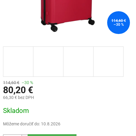
114,60 €
–30 %
114,60 €
–30 %
80,20 €
66,30 € bez DPH
Jednotková
Skladom
cena:
Môžeme doručiť do:
10.8.2026