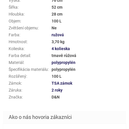
Výška
:
76 cm
Šířka
:
52 cm
Hloubka
:
28 cm
Objem
:
100 L
Zvětšení objemu
:
Ne
Farba
:
ružová
Hmotnost
:
3,70 kg
Kolieska
:
4 kolieska
Farba detail
:
tmavě růžová
Materiál
:
polypropylén
Špecifikácia materiálu
:
polypropylén
Rozšířený
:
100 L
Zámok
:
TSA zámok
Záruka
:
2 roky
Značka
:
D&N