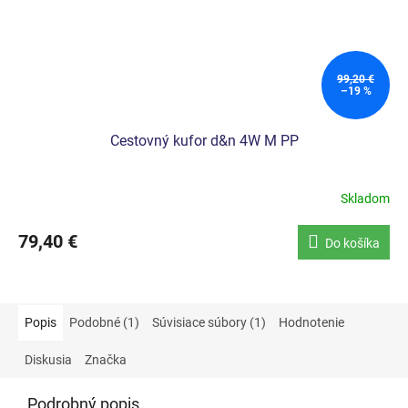
99,20 €
–19 %
Cestovný kufor d&n 4W M PP
Skladom
79,40 €
Do košíka
Popis
Podobné (1)
Súvisiace súbory (1)
Hodnotenie
Diskusia
Značka
Podrobný popis