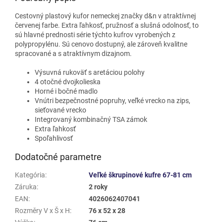
Cestovný plastový kufor nemeckej značky d&n v atraktívnej
červenej farbe. Extra ľahkosť, pružnosť a slušná odolnosť, to
sú hlavné prednosti série týchto kufrov vyrobených z
polypropylénu. Sú cenovo dostupný, ale zároveň kvalitne
spracované a s atraktívnym dizajnom.
Výsuvná rukoväť s aretáciou polohy
4 otočné dvojkolieska
Horné i bočné madlo
Vnútri bezpečnostné popruhy, veľké vrecko na zips,
sieťované vrecko
Integrovaný kombinačný TSA zámok
Extra ľahkosť
Spoľahlivosť
Dodatočné parametre
Kategória
:
Veľké škrupinové kufre 67-81 cm
Záruka
:
2 roky
EAN
:
4026062407041
Rozměry V x Š x H
:
76 x 52 x 28