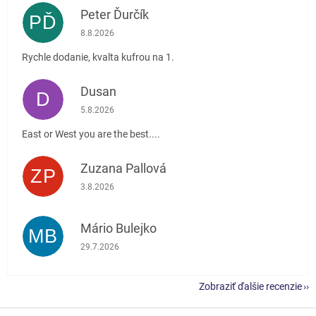
Peter Ďurčík
PĎ
Hodnotenie obchodu je 5 z 5 hviezdičiek.
8.8.2026
Rychle dodanie, kvalta kufrou na 1.
Dusan
D
Hodnotenie obchodu je 5 z 5 hviezdičiek.
5.8.2026
East or West you are the best....
Zuzana Pallová
ZP
Hodnotenie obchodu je 5 z 5 hviezdičiek.
3.8.2026
Mário Bulejko
MB
Hodnotenie obchodu je 5 z 5 hviezdičiek.
29.7.2026
Zobraziť ďalšie recenzie
Z