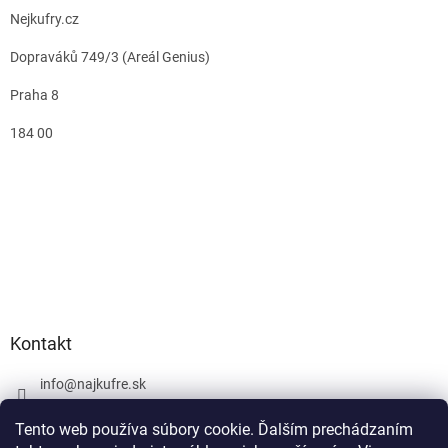
Nejkufry.cz
Dopraváků 749/3 (Areál Genius)
Praha 8
184 00
Kontakt
info
@
najkufre.sk
+420 734 212 086
Tento web používa súbory cookie. Ďalším prechádzaním
Facebook