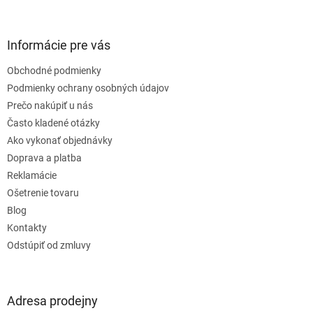
á
p
ä
Informácie pre vás
t
Obchodné podmienky
i
e
Podmienky ochrany osobných údajov
Prečo nakúpiť u nás
Často kladené otázky
Ako vykonať objednávky
Doprava a platba
Reklamácie
Ošetrenie tovaru
Blog
Kontakty
Odstúpiť od zmluvy
Adresa prodejny