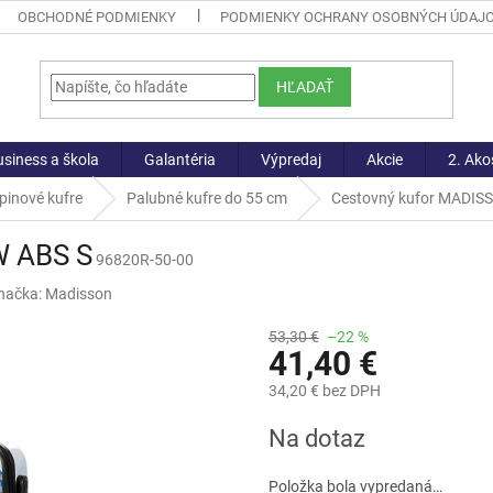
OBCHODNÉ PODMIENKY
PODMIENKY OCHRANY OSOBNÝCH ÚDAJ
HĽADAŤ
siness a škola
Galantéria
Výpredaj
Akcie
2. Ako
pinové kufre
Palubné kufre do 55 cm
Cestovný kufor MADIS
W ABS S
96820R-50-00
načka:
Madisson
53,30 €
–22 %
41,40 €
34,20 € bez DPH
Jednotková
Na dotaz
cena:
Položka bola vypredaná…