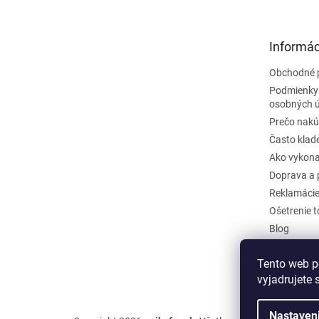
p
ä
t
Informác
i
e
Obchodné 
Podmienky
osobných 
Prečo nakú
Často klad
Ako vykona
Doprava a 
Reklamáci
Ošetrenie 
Blog
Kontakty
Tento web p
Odstúpiť o
vyjadrujete 
Nastaven