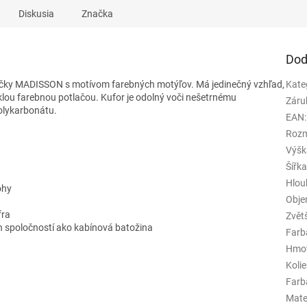
Diskusia
Značka
Dod
ačky MADISSON s motívom farebných motýľov. Má jedinečný vzhľad,
Kate
klou farebnou potlačou. Kufor je odolný voči nešetrnému
Záru
olykarbonátu.
EAN
:
Rozm
Výšk
Šířk
Hlou
ohy
Obj
fra
Zvět
h spoločností ako kabínová batožina
Farb
Hmo
Koli
Farba
Mate