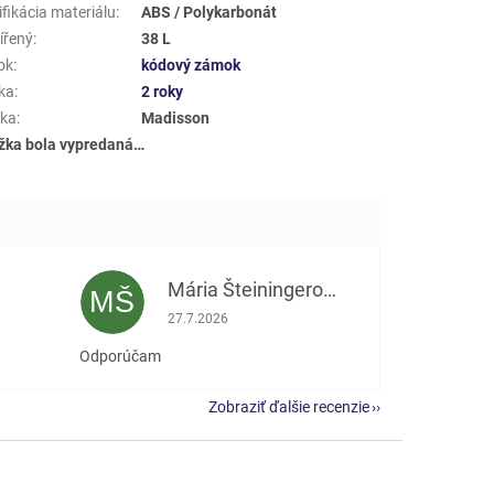
fikácia materiálu
:
ABS / Polykarbonát
ířený
:
38 L
ok
:
kódový zámok
ka
:
2 roky
ka
:
Madisson
žka bola vypredaná…
Mária Šteiningerová
MŠ
e 5 z 5 hviezdičiek.
Hodnotenie obchodu je 5 z 5 hviezdičiek.
27.7.2026
Odporúčam
Zobraziť ďalšie recenzie