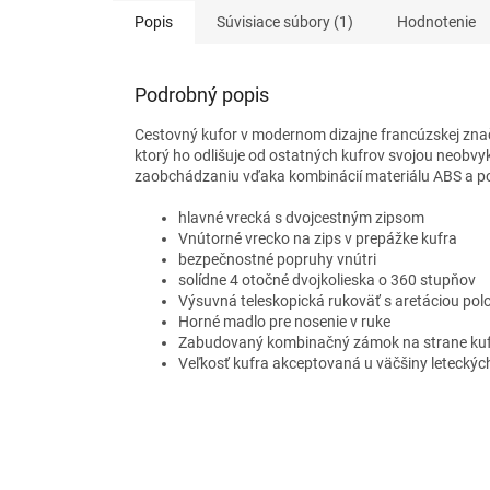
Popis
Súvisiace súbory (1)
Hodnotenie
Podrobný popis
Cestovný kufor v modernom dizajne francúzskej zn
ktorý ho odlišuje od ostatných kufrov svojou neobvy
zaobchádzaniu vďaka kombinácií materiálu ABS a p
hlavné vrecká s dvojcestným zipsom
Vnútorné vrecko na zips v prepážke kufra
bezpečnostné popruhy vnútri
solídne 4 otočné dvojkolieska o 360 stupňov
Výsuvná teleskopická rukoväť s aretáciou pol
Horné madlo pre nosenie v ruke
Zabudovaný kombinačný zámok na strane ku
Veľkosť kufra akceptovaná u väčšiny leteckýc