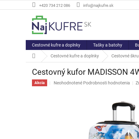
Prejsť
+420 734 212 086
info@najkufre.sk
na
obsah
Cestovné kufre a doplnky
Tašky a batohy
Bu
Domov
Cestovné kufre a doplnky
Cestovné škru
Cestovný kufor MADISSON 4
Priemerné
Neohodnotené
Podrobnosti hodnotenia
Z
Akcia
hodnotenie
produktu
je
0,0
z
5
hviezdičiek.