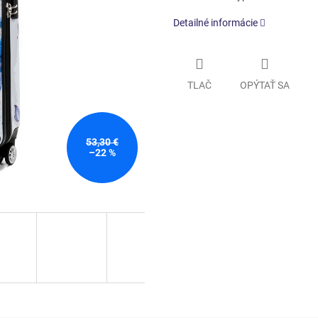
Detailné informácie
TLAČ
OPÝTAŤ SA
53,30 €
–22 %