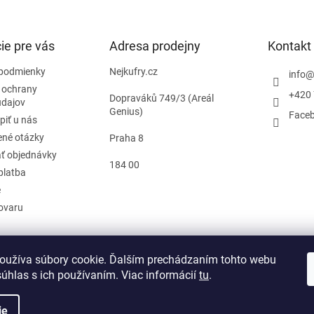
ie pre vás
Adresa prodejny
Kontakt
podmienky
Nejkufry.cz
info
 ochrany
+420 
Dopraváků 749/3 (Areál
údajov
Genius)
Face
piť u nás
ené otázky
Praha 8
ť objednávky
184 00
platba
e
tovaru
oužíva súbory cookie. Ďalším prechádzaním tohto webu
d zmluvy
súhlas s ich používaním. Viac informácií
tu
.
ie