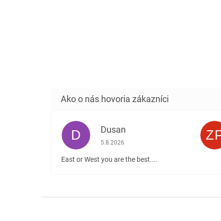
Dusan
D
Z
Hodnotenie obchodu je 5 z 5 hviezdičiek
5.8.2026
East or West you are the best....
Z
á