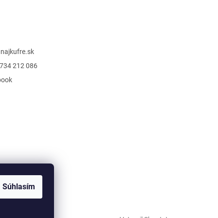
@
najkufre.sk
734 212 086
book
Súhlasím