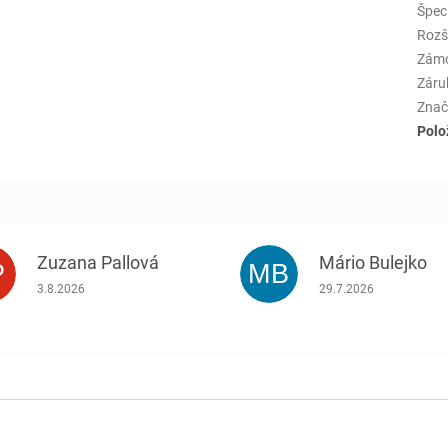
Špeci
Rozš
Zám
Záru
Znač
Polo
Zuzana Pallová
Mário Bulejko
P
MB
.
Hodnotenie obchodu je 5 z 5 hviezdičiek.
Hodnotenie obchodu j
3.8.2026
29.7.2026