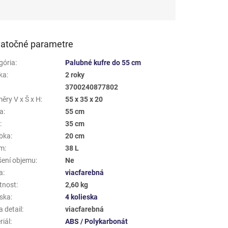
atočné parametre
gória
:
Palubné kufre do 55 cm
ka
:
2 roky
3700240877802
ěry V x Š x H
:
55 x 35 x 20
a
:
55 cm
a
:
35 cm
bka
:
20 cm
em
:
38 L
šení objemu
:
Ne
a
:
viacfarebná
tnost
:
2,60 kg
eska
:
4 kolieska
 detail
:
viacfarebná
riál
:
ABS / Polykarbonát