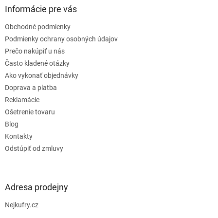
ä
Informácie pre vás
t
Obchodné podmienky
i
e
Podmienky ochrany osobných údajov
Prečo nakúpiť u nás
Často kladené otázky
Ako vykonať objednávky
Doprava a platba
Reklamácie
Ošetrenie tovaru
Blog
Kontakty
Odstúpiť od zmluvy
Adresa prodejny
Nejkufry.cz