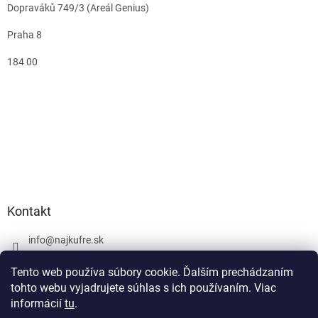
Dopraváků 749/3 (Areál Genius)
Praha 8
184 00
Kontakt
info
@
najkufre.sk
+420 734 212 086
Tento web používa súbory cookie. Ďalším prechádzaním
Facebook
tohto webu vyjadrujete súhlas s ich používaním. Viac
informácií
tu
.