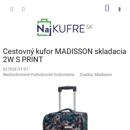
Prejsť
NÁKU
na
obsah
KOŠÍK
Cestovný kufor MADISSON skladacia
2W S PRINT
62702E-51-01
Priemerné
Neohodnotené
Podrobnosti hodnotenia
Značka:
Madisson
hodnotenie
produktu
je
0,0
z
5
hviezdičiek.