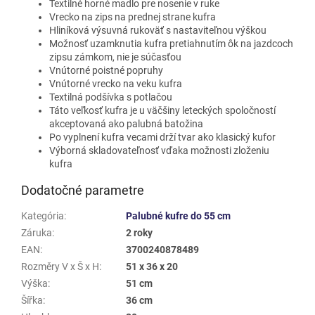
Textilné horné madlo pre nosenie v ruke
Vrecko na zips na prednej strane kufra
Hliníková výsuvná rukoväť s nastaviteľnou výškou
Možnosť uzamknutia kufra pretiahnutím ôk na jazdcoch
zipsu zámkom, nie je súčasťou
Vnútorné poistné popruhy
Vnútorné vrecko na veku kufra
Textilná podšívka s potlačou
Táto veľkosť kufra je u väčšiny leteckých spoločností
akceptovaná ako palubná batožina
Po vyplnení kufra vecami drží tvar ako klasický kufor
Výborná skladovateľnosť vďaka možnosti zloženiu
kufra
Dodatočné parametre
Kategória
:
Palubné kufre do 55 cm
Záruka
:
2 roky
EAN
:
3700240878489
Rozměry V x Š x H
:
51 x 36 x 20
Výška
:
51 cm
Šířka
:
36 cm