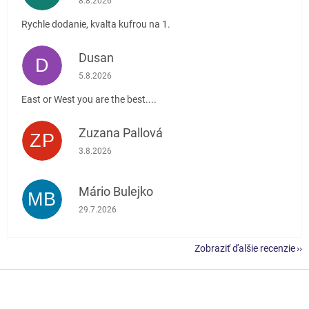
8.8.2026
Rychle dodanie, kvalta kufrou na 1.
Dusan
D
Hodnotenie obchodu je 5 z 5 hviezdičiek.
5.8.2026
East or West you are the best....
Zuzana Pallová
ZP
Hodnotenie obchodu je 5 z 5 hviezdičiek.
3.8.2026
Mário Bulejko
MB
Hodnotenie obchodu je 5 z 5 hviezdičiek.
29.7.2026
Zobraziť ďalšie recenzie
Z
á
p