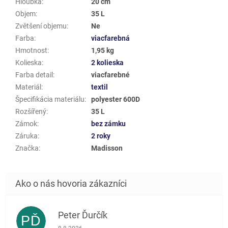
Hloubka
:
20 cm
Objem
:
35 L
Zvětšení objemu
:
Ne
Farba
:
viacfarebná
Hmotnost
:
1,95 kg
Kolieska
:
2 kolieska
Farba detail
:
viacfarebné
Materiál
:
textil
Špecifikácia materiálu
:
polyester 600D
Rozšířený
:
35 L
Zámok
:
bez zámku
Záruka
:
2 roky
Značka
:
Madisson
Peter Ďurčík
PĎ
Hodnotenie obchodu je 5 z 5 hviezdičiek.