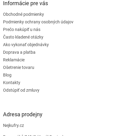
ä
Informácie pre vás
t
Obchodné podmienky
i
e
Podmienky ochrany osobných údajov
Prečo nakúpiť u nás
Často kladené otázky
Ako vykonať objednávky
Doprava a platba
Reklamácie
Ošetrenie tovaru
Blog
Kontakty
Odstúpiť od zmluvy
Adresa prodejny
Nejkufry.cz