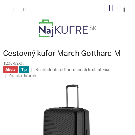
Prejsť
NÁKU
na
obsah
KOŠÍK
Cestovný kufor March Gotthard M
1200-62-07
Priemerné
Neohodnotené
Podrobnosti hodnotenia
Akcia
Tip
hodnotenie
Značka:
March
produktu
je
0,0
z
5
hviezdičiek.