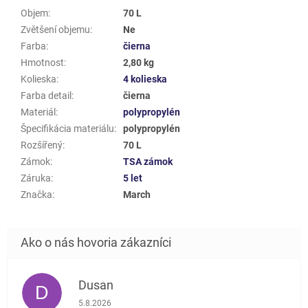
Objem
:
70 L
Zvětšení objemu
:
Ne
Farba
:
čierna
Hmotnost
:
2,80 kg
Kolieska
:
4 kolieska
Farba detail
:
čierna
Materiál
:
polypropylén
Špecifikácia materiálu
:
polypropylén
Rozšířený
:
70 L
Zámok
:
TSA zámok
Záruka
:
5 let
Značka
:
March
Dusan
D
Hodnotenie obchodu je 5 z 5 hviezdičiek.
5.8.2026