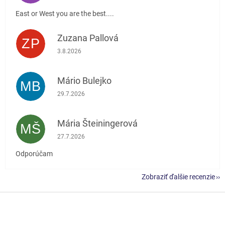
East or West you are the best....
Zuzana Pallová
ZP
Hodnotenie obchodu je 5 z 5 hviezdičiek.
3.8.2026
Mário Bulejko
MB
Hodnotenie obchodu je 5 z 5 hviezdičiek.
29.7.2026
Mária Šteiningerová
MŠ
Hodnotenie obchodu je 5 z 5 hviezdičiek.
27.7.2026
Odporúčam
Zobraziť ďalšie recenzie
Z
á
p