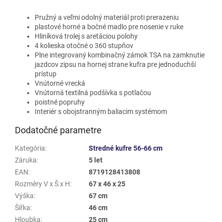
Pružný a veľmi odolný materiál proti prerazeniu
plastové horné a bočné madlo pre nosenie v ruke
Hliníková trolej s aretáciou polohy
4 kolieska otočné o 360 stupňov
Plne integrovaný kombinačný zámok TSA na zamknutie
jazdcov zipsu na hornej strane kufra pre jednoduchší
prístup
Vnútorné vrecká
Vnútorná textilná podšívka s potlačou
poistné popruhy
Interiér s obojstranným baliacim systémom
Dodatočné parametre
Kategória
:
Stredné kufre 56-66 cm
Záruka
:
5 let
EAN
:
8719128413808
Rozměry V x Š x H
:
67 x 46 x 25
Výška
:
67 cm
Šířka
:
46 cm
Hloubka
:
25 cm