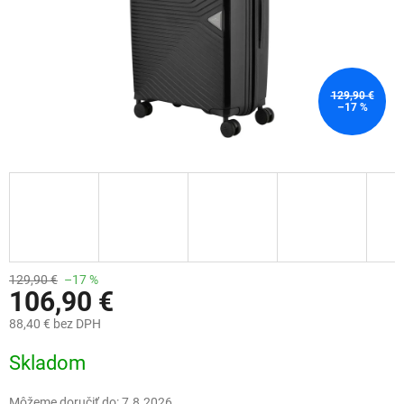
129,90 €
–17 %
129,90 €
–17 %
106,90 €
88,40 € bez DPH
Jednotková
Skladom
cena:
Môžeme doručiť do:
7.8.2026