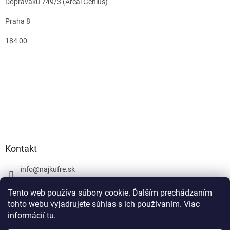
Dopraváků 749/3 (Areál Genius)
Praha 8
184 00
Kontakt
info
@
najkufre.sk
+420 734 212 086
Tento web používa súbory cookie. Ďalším prechádzaním
Facebook
tohto webu vyjadrujete súhlas s ich používaním. Viac
informácií
tu
.