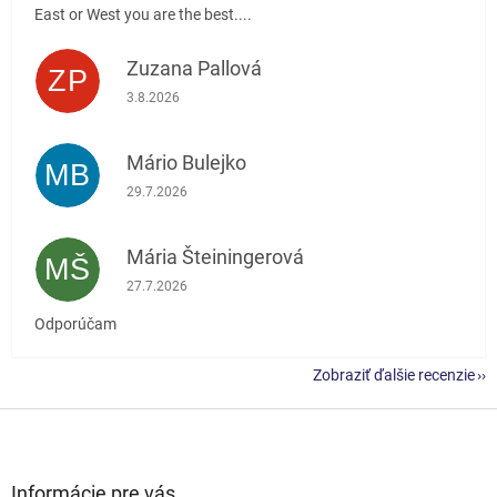
East or West you are the best....
Zuzana Pallová
ZP
Hodnotenie obchodu je 5 z 5 hviezdičiek.
3.8.2026
Mário Bulejko
MB
Hodnotenie obchodu je 5 z 5 hviezdičiek.
29.7.2026
Mária Šteiningerová
MŠ
Hodnotenie obchodu je 5 z 5 hviezdičiek.
27.7.2026
Odporúčam
Zobraziť ďalšie recenzie
Z
á
p
ä
Informácie pre vás