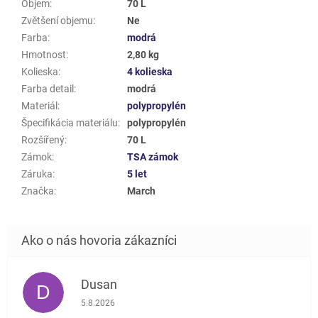
Objem
:
70 L
Zvětšení objemu
:
Ne
Farba
:
modrá
Hmotnost
:
2,80 kg
Kolieska
:
4 kolieska
Farba detail
:
modrá
Materiál
:
polypropylén
Špecifikácia materiálu
:
polypropylén
Rozšířený
:
70 L
Zámok
:
TSA zámok
Záruka
:
5 let
Značka
:
March
Dusan
D
Hodnotenie obchodu je 5 z 5 hviezdičiek.
5.8.2026