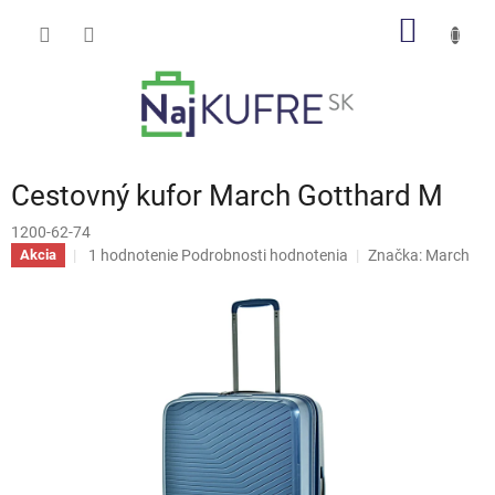
Prejsť
NÁKU
na
obsah
KOŠÍK
Cestovný kufor March Gotthard M
1200-62-74
Priemerné
1 hodnotenie
Podrobnosti hodnotenia
Značka:
March
Akcia
hodnotenie
produktu
je
5,0
z
5
hviezdičiek.