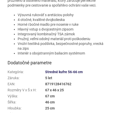
pružného a odolného materiálu, ktorý zaručuje perfektné
podmienky pre cestovanie a spoľahlivo ochráni vaše veci.
Výsuvná rukoväť s aretáciou polohy
4 otočné, kvalitné dvojkolieska
Horné i bočné madlo pre nosenie v ruke
Hlavný vstup s dvojcestným zipsom
Integrovaný kombinačný TSA zámok
Pružný, veľmi odolný materiál proti poškodeniu
Vnútri textilná podšívka, bezpečnostné popruhy, vrecká
na zips
Interiér s obojstranným baliacim systémom
Dodatočné parametre
Kategória
:
Stredné kufre 56-66 cm
Záruka
:
5 let
EAN
:
8719128416762
Rozměry V x Š x H
:
67 x 46 x 25
Výška
:
67 cm
Šířka
:
46 cm
Hloubka
:
25 cm