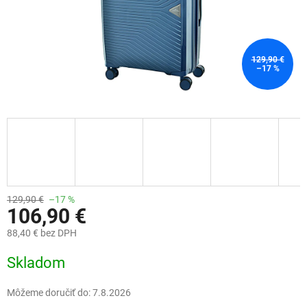
129,90 €
–17 %
129,90 €
–17 %
106,90 €
88,40 € bez DPH
Jednotková
Skladom
cena:
Môžeme doručiť do:
7.8.2026