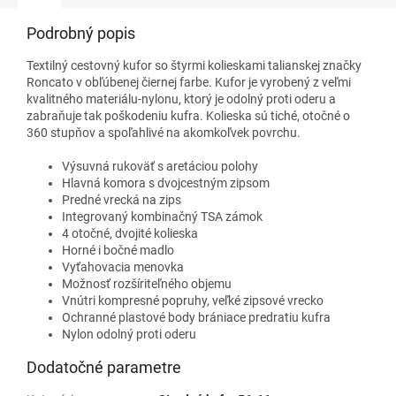
Podrobný popis
Textilný cestovný kufor so štyrmi kolieskami talianskej značky
Roncato v obľúbenej čiernej farbe. Kufor je vyrobený z veľmi
kvalitného materiálu-nylonu, ktorý je odolný proti oderu a
zabraňuje tak poškodeniu kufra. Kolieska sú tiché, otočné o
360 stupňov a spoľahlivé na akomkoľvek povrchu.
Výsuvná rukoväť s aretáciou polohy
Hlavná komora s dvojcestným zipsom
Predné vrecká na zips
Integrovaný kombinačný TSA zámok
4 otočné, dvojité kolieska
Horné i bočné madlo
Vyťahovacia menovka
Možnosť rozšíriteľného objemu
Vnútri kompresné popruhy, veľké zipsové vrecko
Ochranné plastové body brániace predratiu kufra
Nylon odolný proti oderu
Dodatočné parametre