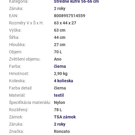
Kategória
:
Stredné kufre 56-66 cm
Záruka
:
2 roky
EAN
:
8008957514559
Rozměry V x Š x H
:
63 x 44 x 27
Výška
:
63 cm
Šířka
:
44 cm
Hloubka
:
27 cm
Objem
:
70 L
Zvětšení objemu
:
Ano
Farba
:
čierna
Hmotnost
:
2,90 kg
Kolieska
:
4 kolieska
Farba detail
:
čierna
Materiál
:
textil
Špecifikácia materiálu
:
Nylon
Rozšířený
:
78 L
Zámok
:
TSA zámok
Záruka
:
2 roky
Značka
:
Roncato