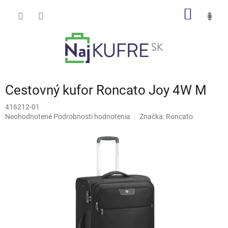
Prejsť
NÁKU
na
obsah
KOŠÍK
Cestovný kufor Roncato Joy 4W M
416212-01
Priemerné
Neohodnotené
Podrobnosti hodnotenia
Značka:
Roncato
hodnotenie
produktu
je
0,0
z
5
hviezdičiek.