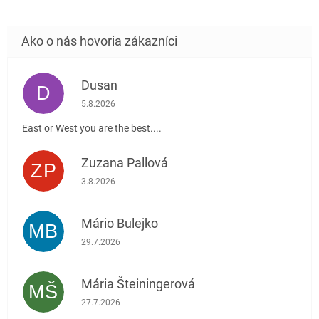
Dusan
D
Hodnotenie obchodu je 5 z 5 hviezdičiek.
5.8.2026
East or West you are the best....
Zuzana Pallová
ZP
Hodnotenie obchodu je 5 z 5 hviezdičiek.
3.8.2026
Mário Bulejko
MB
Hodnotenie obchodu je 5 z 5 hviezdičiek.
29.7.2026
Mária Šteiningerová
MŠ
Hodnotenie obchodu je 5 z 5 hviezdičiek.
27.7.2026