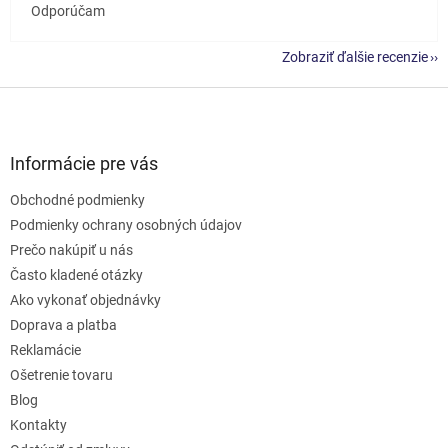
Odporúčam
Zobraziť ďalšie recenzie
Z
á
p
ä
Informácie pre vás
t
Obchodné podmienky
i
e
Podmienky ochrany osobných údajov
Prečo nakúpiť u nás
Často kladené otázky
Ako vykonať objednávky
Doprava a platba
Reklamácie
Ošetrenie tovaru
Blog
Kontakty