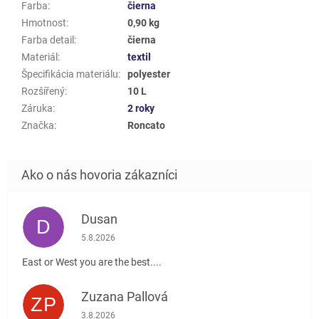
Farba
:
čierna
Hmotnost
:
0,90 kg
Farba detail
:
čierna
Materiál
:
textil
Špecifikácia materiálu
:
polyester
Rozšířený
:
10 L
Záruka
:
2 roky
Značka
:
Roncato
Dusan
D
Hodnotenie obchodu je 5 z 5 hviezdičiek.
5.8.2026
East or West you are the best....
Zuzana Pallová
ZP
Hodnotenie obchodu je 5 z 5 hviezdičiek.
3.8.2026