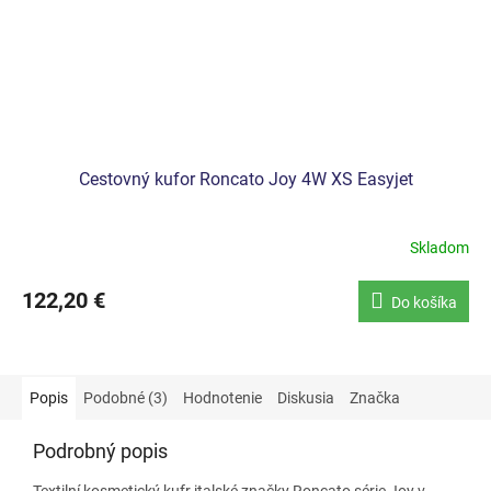
Cestovný kufor Roncato Joy 4W XS Easyjet
Skladom
122,20 €
Do košíka
Popis
Podobné (3)
Hodnotenie
Diskusia
Značka
Podrobný popis
Textilní kosmetický kufr italské značky Roncato série Joy v