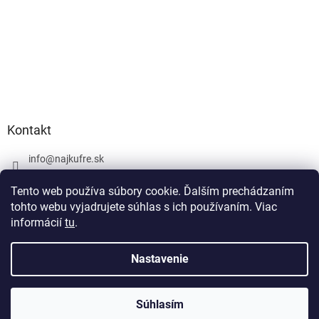
Kontakt
info
@
najkufre.sk
+420 734 212 086
Tento web používa súbory cookie. Ďalším prechádzaním
Facebook
tohto webu vyjadrujete súhlas s ich používaním. Viac
informácií
tu
.
Nastavenie
Vytvoril Shoptet
Súhlasím
Copyright 2026
najkufre.sk
. Všetky práva vyhradené.