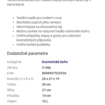
černé barvě.
Textilní madlo pro nošení v ruce.
Stavitelný popruh přes rameno.
Hlavní kapsa na dvoucestný zip.
Možno zavěsit na výsuvné madlo cestovního kufru.
Vnitřní přepážky, kapsy a gumy pro uchycení
kosmetických přípravků.
Vnitřní textilní podšívka.
Dodatočné parametre
Kategória
:
Kozmetické kufre
Záruka
:
2 roky
EAN
:
8008957522936
Rozměry V x Š x H
:
26 x 27 x 19
Výška
:
26 cm
Šířka
:
27 cm
Hloubka
:
19 cm
Objem
:
10 L