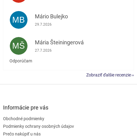
Mário Bulejko
MB
Hodnotenie obchodu je 5 z 5 hviezdičiek.
29.7.2026
Mária Šteiningerová
MŠ
Hodnotenie obchodu je 5 z 5 hviezdičiek.
27.7.2026
Odporúčam
Zobraziť ďalšie recenzie
Z
á
p
ä
Informácie pre vás
t
Obchodné podmienky
i
e
Podmienky ochrany osobných údajov
Prečo nakúpiť u nás