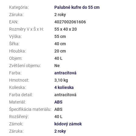
Kategória
:
Palubné kufre do 55 cm
Záruka
:
2 roky
EAN
:
4027002061606
Rozměry V x Š x H
:
55 x 40 x 20
Výška
:
55 cm
Šířka
:
40 cm
Hloubka
:
20 cm
Objem
:
40 L
Zvětšení objemu
:
Ne
Farba
:
antracitová
Hmotnost
:
3,10 kg
Kolieska
:
4 kolieska
Farba detail
:
antracitová
Materiál
:
ABS
Špecifikácia materiálu
:
ABS
Rozšířený
:
40 L
Zámok
:
kódový zámok
Záruka
:
2 roky