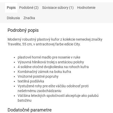
Popis
Podobné (2)
Súvisiace súbory (1)
Hodnotenie
Diskusia
Značka
Podrobný popis
Moderný robustný plastový kufor z kolekcie nemeckej značky
Travelite, 55 cm, v antracitovej farbe edície City.
plastové horné madlo pre nosenie v ruke
Výsuvná hliníková trolej s aretáciou polohy
4 solídne otočné dvojkolieska na rohoch kufra
Kombinačný zámok na boku kufra
Vnútorné poistné popruhy
textilná podšívka
Vystužené rohy pre ešte väčšiu odolnosť proti
nešetrnému zaobchádzaniu
Väčšina leteckých spoločností akceptuje ako palubú
batožinu
Dodatočné parametre