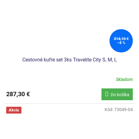
314,10 €
–8 %
Cestovné kufre set 3ks Travelite City S, M, L
Skladom
287,30 €
Do košíka
Kód:
73049-04
Akcia