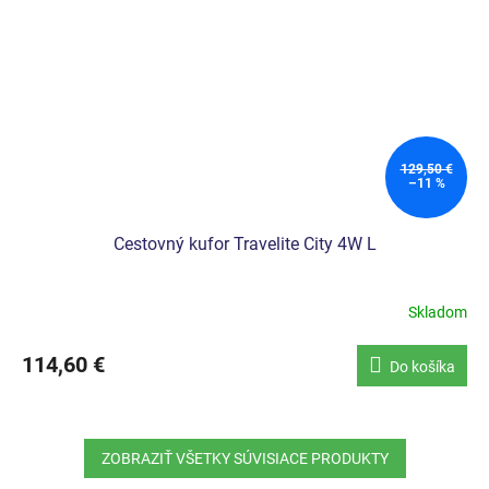
129,50 €
–11 %
Cestovný kufor Travelite City 4W L
Skladom
Priemerné
hodnotenie
produktu
114,60 €
Do košíka
je
5,0
z
5
ZOBRAZIŤ VŠETKY SÚVISIACE PRODUKTY
hviezdičiek.