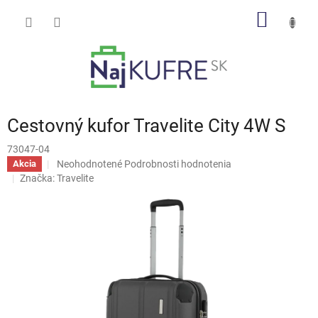
Prejsť
NÁKU
na
obsah
KOŠÍK
Cestovný kufor Travelite City 4W S
73047-04
Priemerné
Neohodnotené
Podrobnosti hodnotenia
Akcia
hodnotenie
Značka:
Travelite
produktu
je
0,0
z
5
hviezdičiek.