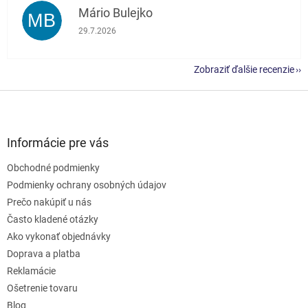
Mário Bulejko
MB
Hodnotenie obchodu je 5 z 5 hviezdičiek.
29.7.2026
Zobraziť ďalšie recenzie
Z
á
p
ä
Informácie pre vás
t
Obchodné podmienky
i
e
Podmienky ochrany osobných údajov
Prečo nakúpiť u nás
Často kladené otázky
Ako vykonať objednávky
Doprava a platba
Reklamácie
Ošetrenie tovaru
Blog