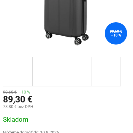
99,60 €
–10 %
99,60 €
–10 %
89,30 €
73,80 € bez DPH
Jednotková
Skladom
cena:
Môžeme doručiť do:
10.8.2026