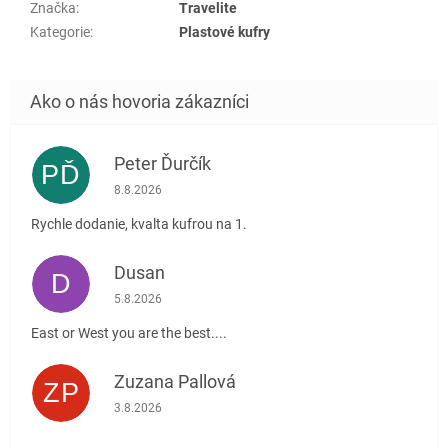
Značka
:
Travelite
Kategorie
:
Plastové kufry
Peter Ďurčík
PĎ
Hodnotenie obchodu je 5 z 5 hviezdičiek.
8.8.2026
Rychle dodanie, kvalta kufrou na 1.
Dusan
D
Hodnotenie obchodu je 5 z 5 hviezdičiek.
5.8.2026
East or West you are the best....
Zuzana Pallová
ZP
Hodnotenie obchodu je 5 z 5 hviezdičiek.
3.8.2026