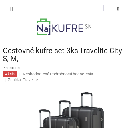
Prejsť
NÁKU
na
obsah
KOŠÍK
Cestovné kufre set 3ks Travelite City
S, M, L
73040-04
Priemerné
Neohodnotené
Podrobnosti hodnotenia
Akcia
hodnotenie
Značka:
Travelite
produktu
je
0,0
z
5
hviezdičiek.