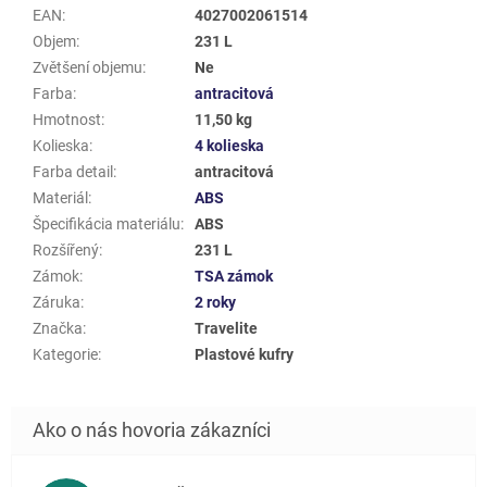
EAN
:
4027002061514
Objem
:
231 L
Zvětšení objemu
:
Ne
Farba
:
antracitová
Hmotnost
:
11,50 kg
Kolieska
:
4 kolieska
Farba detail
:
antracitová
Materiál
:
ABS
Špecifikácia materiálu
:
ABS
Rozšířený
:
231 L
Zámok
:
TSA zámok
Záruka
:
2 roky
Značka
:
Travelite
Kategorie
:
Plastové kufry