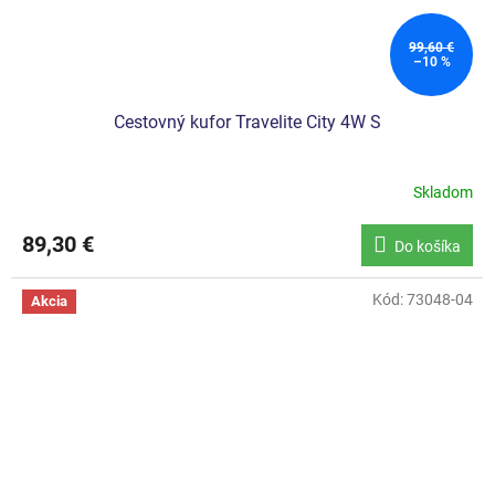
99,60 €
–10 %
Cestovný kufor Travelite City 4W S
Skladom
89,30 €
Do košíka
Kód:
73048-04
Akcia