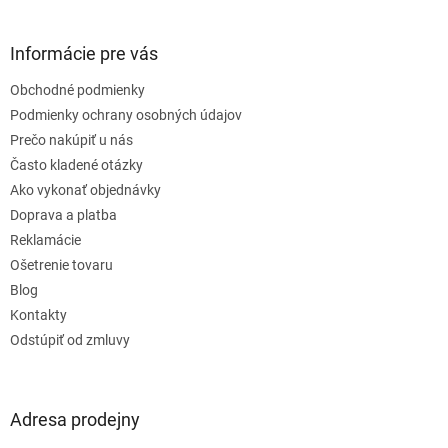
á
p
ä
Informácie pre vás
t
Obchodné podmienky
i
e
Podmienky ochrany osobných údajov
Prečo nakúpiť u nás
Často kladené otázky
Ako vykonať objednávky
Doprava a platba
Reklamácie
Ošetrenie tovaru
Blog
Kontakty
Odstúpiť od zmluvy
Adresa prodejny