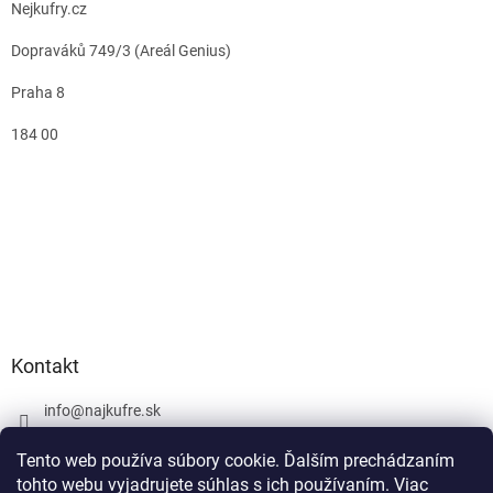
Nejkufry.cz
Dopraváků 749/3 (Areál Genius)
Praha 8
184 00
Kontakt
info
@
najkufre.sk
+420 734 212 086
Tento web používa súbory cookie. Ďalším prechádzaním
Facebook
tohto webu vyjadrujete súhlas s ich používaním. Viac