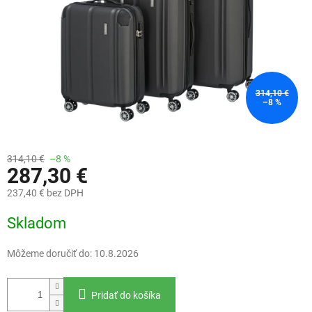
314,10 €
–8 %
314,10 €
–8 %
287,30 €
237,40 € bez DPH
Jednotková
Skladom
cena:
Môžeme doručiť do:
10.8.2026
Pridať do košíka