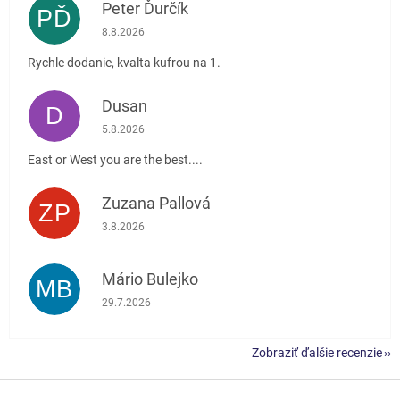
Peter Ďurčík
PĎ
Hodnotenie obchodu je 5 z 5 hviezdičiek.
8.8.2026
Rychle dodanie, kvalta kufrou na 1.
Dusan
D
Hodnotenie obchodu je 5 z 5 hviezdičiek.
5.8.2026
East or West you are the best....
Zuzana Pallová
ZP
Hodnotenie obchodu je 5 z 5 hviezdičiek.
3.8.2026
Mário Bulejko
MB
Hodnotenie obchodu je 5 z 5 hviezdičiek.
29.7.2026
Zobraziť ďalšie recenzie
Z