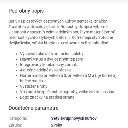
Podrobný popis
Set 3 ks plastových cestovných kufrov nemeckej značky
Travelite v antracitovej farbe. Robustný dizajn a výborné
vlastnosti v spojení s veľmi odolným použitým materiálom sú
prednosti týchto štýlových batožín. Kufre majú štyri otočné
dvojkolieska, vďaka ktorým je cestovanie veľmi pohodlné.
Výsuvná rukoväť s aretáciou polohy
Hlavný vstup s dvojcestným zipsom
Integrovaný kombinačný zámok
4 otočné odolné dvojkolieska
Horné madlo pri veľkosti S, pri veľkosti M a L je horné aj
bočné madlo
Vystužené rohy
Vo vnútri bezpečnostné popruhy, veľké vrecko na zips
Logo značky na prednej strane
Dodatočné parametre
Kategória
:
Sety škrupinových kufrov
Záruka
:
2 roky