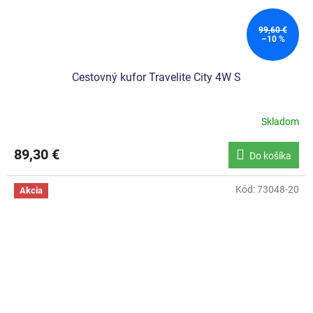
99,60 €
–10 %
Cestovný kufor Travelite City 4W S
Skladom
89,30 €
Do košíka
Kód:
73048-20
Akcia