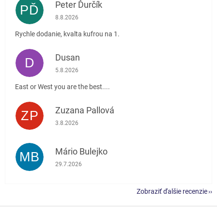
Peter Ďurčík
PĎ
Hodnotenie obchodu je 5 z 5 hviezdičiek.
8.8.2026
Rychle dodanie, kvalta kufrou na 1.
Dusan
D
Hodnotenie obchodu je 5 z 5 hviezdičiek.
5.8.2026
East or West you are the best....
Zuzana Pallová
ZP
Hodnotenie obchodu je 5 z 5 hviezdičiek.
3.8.2026
Mário Bulejko
MB
Hodnotenie obchodu je 5 z 5 hviezdičiek.
29.7.2026
Zobraziť ďalšie recenzie
Z