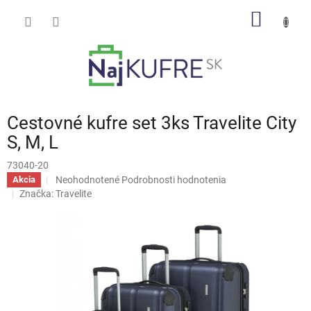
Prejsť
NÁKU
na
obsah
KOŠÍK
Cestovné kufre set 3ks Travelite City
S, M, L
73040-20
Priemerné
Neohodnotené
Podrobnosti hodnotenia
Akcia
hodnotenie
Značka:
Travelite
produktu
je
0,0
z
5
hviezdičiek.