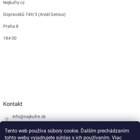
Nejkufry.cz
Dopraváků 749/3 (Areál Genius)
Praha 8
184 00
Kontakt
info
@
najkufre.sk
+420 734 212 086
Tento web používa súbory cookie. Ďalším prechádzaním
Facebook
tohto webu vyjadrujete súhlas s ich používaním. Viac