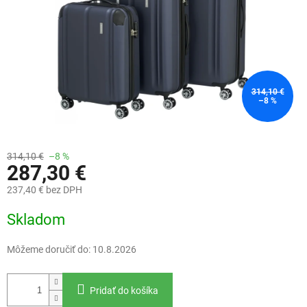
314,10 €
–8 %
314,10 €
–8 %
287,30 €
237,40 € bez DPH
Jednotková
Skladom
cena:
Môžeme doručiť do:
10.8.2026
Pridať do košíka