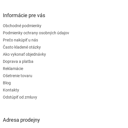
á
p
ä
Informácie pre vás
t
Obchodné podmienky
i
e
Podmienky ochrany osobných údajov
Prečo nakúpiť u nás
Často kladené otázky
Ako vykonať objednávky
Doprava a platba
Reklamácie
Ošetrenie tovaru
Blog
Kontakty
Odstúpiť od zmluvy
Adresa prodejny