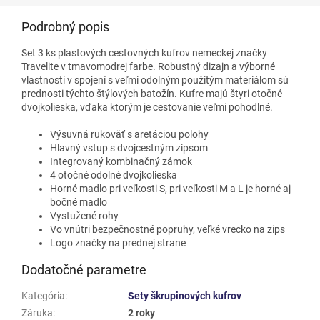
Podrobný popis
Set 3 ks plastových cestovných kufrov nemeckej značky
Travelite v tmavomodrej farbe. Robustný dizajn a výborné
vlastnosti v spojení s veľmi odolným použitým materiálom sú
prednosti týchto štýlových batožín. Kufre majú štyri otočné
dvojkolieska, vďaka ktorým je cestovanie veľmi pohodlné.
Výsuvná rukoväť s aretáciou polohy
Hlavný vstup s dvojcestným zipsom
Integrovaný kombinačný zámok
4 otočné odolné dvojkolieska
Horné madlo pri veľkosti S, pri veľkosti M a L je horné aj
bočné madlo
Vystužené rohy
Vo vnútri bezpečnostné popruhy, veľké vrecko na zips
Logo značky na prednej strane
Dodatočné parametre
Kategória
:
Sety škrupinových kufrov
Záruka
:
2 roky