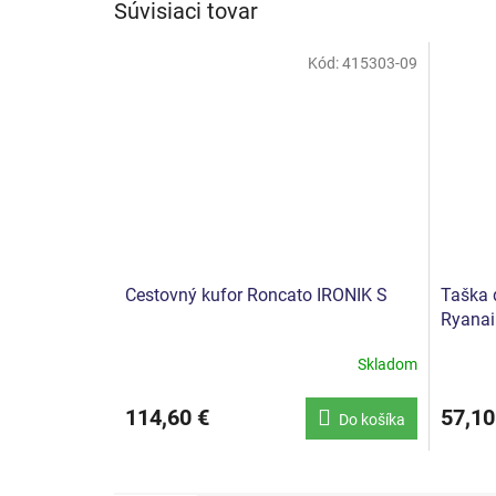
Súvisiaci tovar
Kód:
415303-09
Cestovný kufor Roncato IRONIK S
Taška 
Ryanai
Skladom
114,60 €
57,10
Do košíka