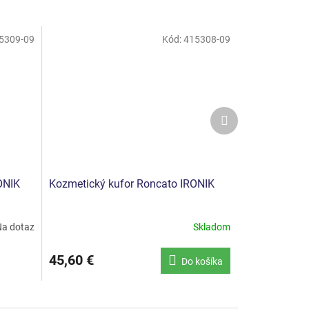
5309-09
Kód:
415308-09
Ďalší
produkt
ONIK
Kozmetický kufor Roncato IRONIK
a dotaz
Skladom
45,60 €
Do košíka