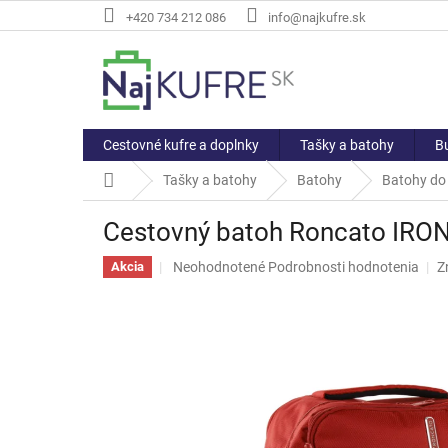
Prejsť
+420 734 212 086
info@najkufre.sk
na
obsah
Cestovné kufre a doplnky
Tašky a batohy
Bu
Domov
Tašky a batohy
Batohy
Batohy do 
Cestovný batoh Roncato IRON
Priemerné
Neohodnotené
Podrobnosti hodnotenia
Z
Akcia
hodnotenie
produktu
je
0,0
z
5
hviezdičiek.