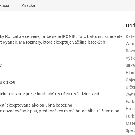
kusia
Značka
Dod
čky Roncato v červenej farbe série IRONIK.
Túto batožinu si môžete
Kate
sť Ryanair. Má rozmery, ktoré akceptuje väčšina leteckých
Záru
Rozm
Výšk
e.
Šířk
Hlou
Obj
u dĺžkou.
Urče
elom obvode pre jednoduchšie vloženie všetkých vecí.
Zvět
Farb
ostí akceptovaná ako palubná batožina.
Hmo
 obvodového zipsu, pred rozšírením má batoh hĺbku 15 cm a po
Farba
Mate
Špeci