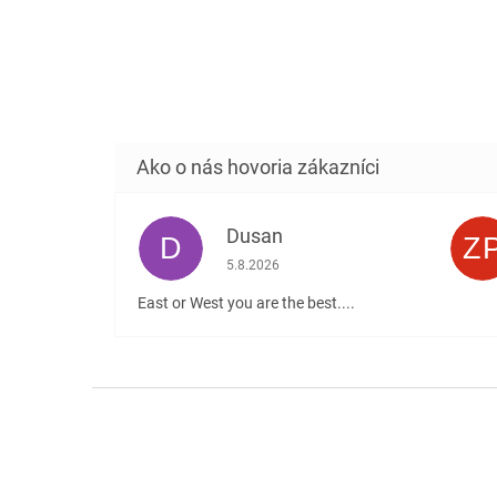
Dusan
D
Z
Hodnotenie obchodu je 5 z 5 hviezdičiek
5.8.2026
East or West you are the best....
Z
á
p
ä
t