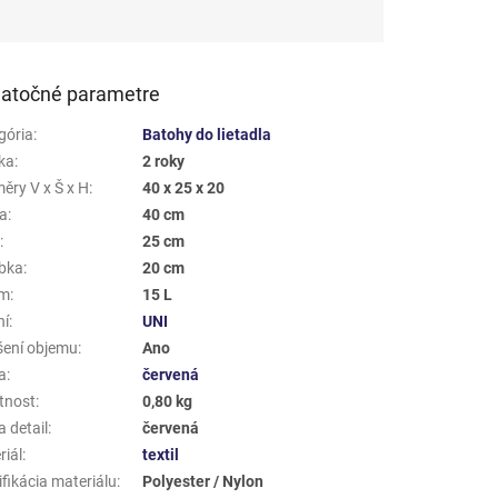
atočné parametre
gória
:
Batohy do lietadla
ka
:
2 roky
ěry V x Š x H
:
40 x 25 x 20
a
:
40 cm
a
:
25 cm
bka
:
20 cm
em
:
15 L
ní
:
UNI
šení objemu
:
Ano
a
:
červená
tnost
:
0,80 kg
 detail
:
červená
riál
:
textil
fikácia materiálu
:
Polyester / Nylon