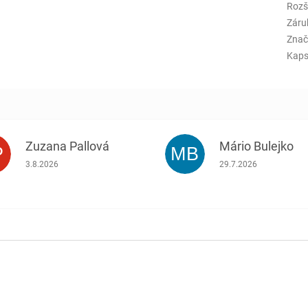
Rozš
Záru
Znač
Kaps
Zuzana Pallová
Mário Bulejko
P
MB
.
Hodnotenie obchodu je 5 z 5 hviezdičiek.
Hodnotenie obchodu j
3.8.2026
29.7.2026