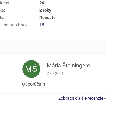
ířený
:
20 L
ka
:
2 roky
ka
:
Roncato
a na notebook
:
15
Mária Šteiningerová
MŠ
e 5 z 5 hviezdičiek.
Hodnotenie obchodu je 5 z 5 hviezdičiek.
27.7.2026
Odporúčam
Zobraziť ďalšie recenzie