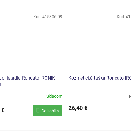
Kód:
415306-09
Kód:
41
do lietadla Roncato IRONIK
Kozmetická taška Roncato IR
r
Skladom
N
26,40 €
 €
Do košíka