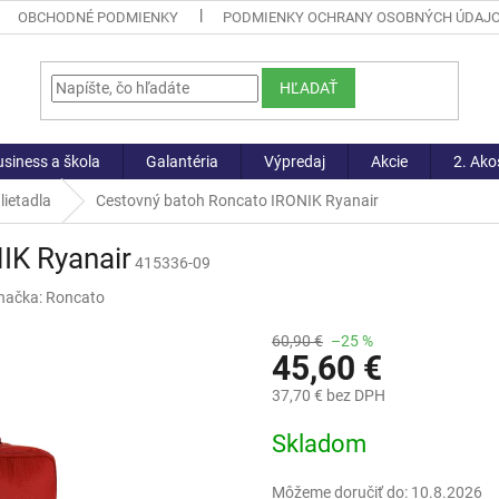
OBCHODNÉ PODMIENKY
PODMIENKY OCHRANY OSOBNÝCH ÚDAJ
HĽADAŤ
siness a škola
Galantéria
Výpredaj
Akcie
2. Ako
lietadla
Cestovný batoh Roncato IRONIK Ryanair
IK Ryanair
415336-09
načka:
Roncato
60,90 €
–25 %
45,60 €
37,70 € bez DPH
Jednotková
Skladom
cena:
Môžeme doručiť do:
10.8.2026