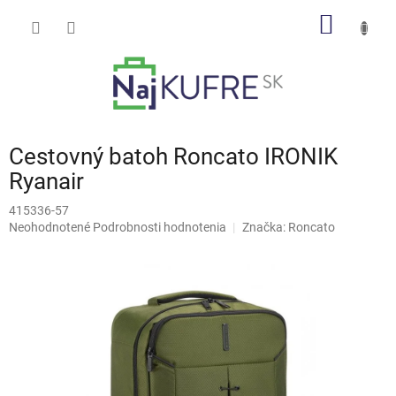
Prejsť
NÁKU
na
obsah
KOŠÍK
Cestovný batoh Roncato IRONIK
Ryanair
415336-57
Priemerné
Neohodnotené
Podrobnosti hodnotenia
Značka:
Roncato
hodnotenie
produktu
je
0,0
z
5
hviezdičiek.