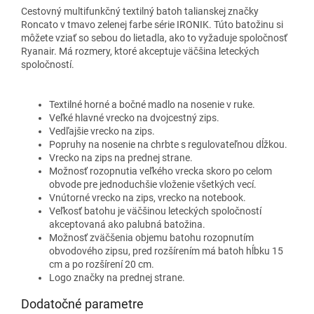
Cestovný multifunkčný textilný batoh talianskej značky
Roncato
v tmavo zelenej farbe
série IRONIK.
Túto batožinu si
môžete vziať so sebou do lietadla, ako to vyžaduje spoločnosť
Ryanair. Má rozmery, ktoré akceptuje väčšina leteckých
spoločností.
Textilné horné a bočné madlo na nosenie v ruke.
Veľké hlavné vrecko na dvojcestný zips.
Vedľajšie vrecko na zips.
Popruhy na nosenie na chrbte s regulovateľnou dĺžkou.
Vrecko na zips na prednej strane.
Možnosť rozopnutia veľkého vrecka skoro po celom
obvode pre jednoduchšie vloženie všetkých vecí.
Vnútorné vrecko na zips, vrecko na notebook.
Veľkosť batohu je väčšinou leteckých spoločností
akceptovaná ako palubná batožina.
Možnosť zväčšenia objemu batohu rozopnutím
obvodového zipsu, pred rozšírením má batoh hĺbku 15
cm a po rozšírení 20 cm.
Logo značky na prednej strane.
Dodatočné parametre