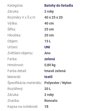
Kategória
:
Batohy do lietadla
Záruka
:
2 roky
Rozměry V x Š x H
:
40 x 25 x 20
Výška
:
40 cm
Šířka
:
25 cm
Hloubka
:
20 cm
Objem
:
15 L
Určení
:
UNI
Zvětšení objemu
:
Ano
Farba
:
zelená
Hmotnost
:
0,80 kg
Farba detail
:
tmavě zelená
Materiál
:
textil
Špecifikácia materiálu
:
Polyester / Nylon
Rozšířený
:
20 L
Záruka
:
2 roky
Značka
:
Roncato
Kapsa na notebook
:
15