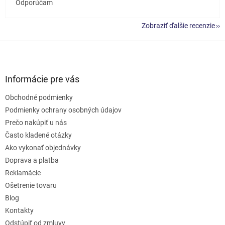
Odporúčam
Zobraziť ďalšie recenzie
Z
á
p
ä
Informácie pre vás
t
Obchodné podmienky
i
e
Podmienky ochrany osobných údajov
Prečo nakúpiť u nás
Často kladené otázky
Ako vykonať objednávky
Doprava a platba
Reklamácie
Ošetrenie tovaru
Blog
Kontakty
Odstúpiť od zmluvy