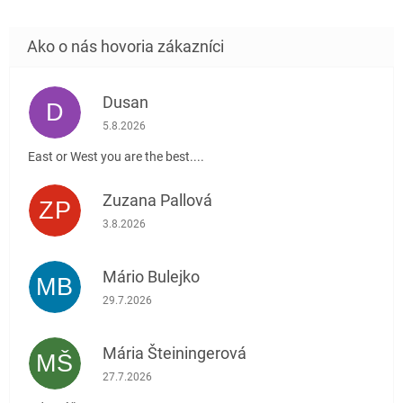
Dusan
D
Hodnotenie obchodu je 5 z 5 hviezdičiek.
5.8.2026
East or West you are the best....
Zuzana Pallová
ZP
Hodnotenie obchodu je 5 z 5 hviezdičiek.
3.8.2026
Mário Bulejko
MB
Hodnotenie obchodu je 5 z 5 hviezdičiek.
29.7.2026
Mária Šteiningerová
MŠ
Hodnotenie obchodu je 5 z 5 hviezdičiek.
27.7.2026