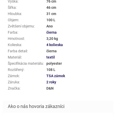
Výška
:
76 cm
Šířka
:
46 cm
Hloubka
:
31 cm
Objem
:
100 L
Zvětšení objemu
:
Ano
Farba
:
čierna
Hmotnost
:
3,20 kg
Kolieska
:
4 kolieska
Farba detail
:
čierna
Materiál
:
textil
Špecifikácia materiálu
:
polyester
Rozšířený
:
108 L
Zámok
:
TSA zámok
Záruka
:
2 roky
Značka
:
D&N