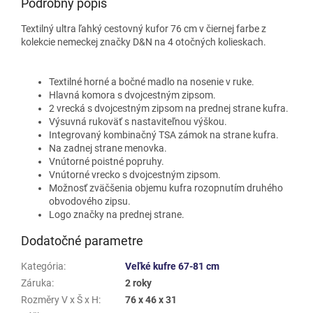
Podrobný popis
Textilný ultra ľahký cestovný kufor 76 cm v čiernej farbe z
kolekcie nemeckej značky D&N na 4 otočných kolieskach.
Textilné horné a bočné madlo na nosenie v ruke.
Hlavná komora s dvojcestným zipsom.
2 vrecká s dvojcestným zipsom na prednej strane kufra.
Výsuvná rukoväť s nastaviteľnou výškou.
Integrovaný kombinačný TSA zámok na strane kufra.
Na zadnej strane menovka.
Vnútorné poistné popruhy.
Vnútorné vrecko s dvojcestným zipsom.
Možnosť zväčšenia objemu kufra rozopnutím druhého
obvodového zipsu.
Logo značky na prednej strane.
Dodatočné parametre
Kategória
:
Veľké kufre 67-81 cm
Záruka
:
2 roky
Rozměry V x Š x H
:
76 x 46 x 31