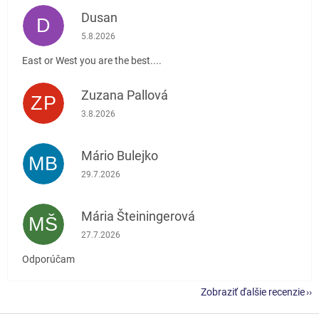
Dusan
D
Hodnotenie obchodu je 5 z 5 hviezdičiek.
5.8.2026
East or West you are the best....
Zuzana Pallová
ZP
Hodnotenie obchodu je 5 z 5 hviezdičiek.
3.8.2026
Mário Bulejko
MB
Hodnotenie obchodu je 5 z 5 hviezdičiek.
29.7.2026
Mária Šteiningerová
MŠ
Hodnotenie obchodu je 5 z 5 hviezdičiek.
27.7.2026
Odporúčam
Zobraziť ďalšie recenzie