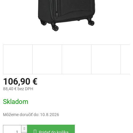
106,90 €
88,40 € bez DPH
Jednotková
Skladom
cena:
Môžeme doručiť do:
10.8.2026
Pridať do košíka