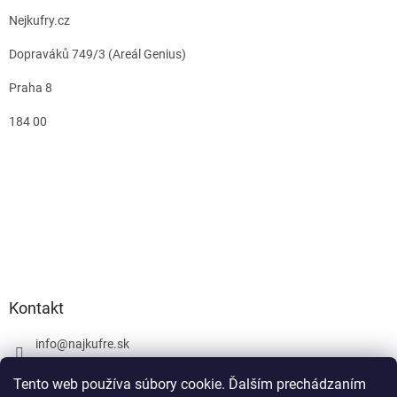
Nejkufry.cz
Dopraváků 749/3 (Areál Genius)
Praha 8
184 00
Kontakt
info
@
najkufre.sk
+420 734 212 086
Tento web používa súbory cookie. Ďalším prechádzaním
Facebook