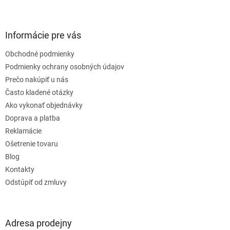
Z
á
p
ä
Informácie pre vás
t
Obchodné podmienky
i
e
Podmienky ochrany osobných údajov
Prečo nakúpiť u nás
Často kladené otázky
Ako vykonať objednávky
Doprava a platba
Reklamácie
Ošetrenie tovaru
Blog
Kontakty
Odstúpiť od zmluvy
Adresa prodejny