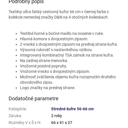
Podrobný popis
Textilný ultra ľahký cestovný kufor 66 cm v čiernej farbe z
kolekcie nemeckej značky D&N na 4 otočných kolieskach.
Textilné horné a bočné madlo na nosenie v ruke.
Hlavná komora s dvojcestným zipsom.
2 vrecká s dvojcestným zipsom na prednej strane kufra.
Výsuvná rukoväť s nastaviteľnou výškou.
Integrovaný kombinačný TSA zámok na strane kufra.
Na zadnej strane menovka.
Vnútorné poistné popruhy.
Vnútorné vrecko s dvojcestným zipsom.
Možnosť zväčšenia objemu kufra rozopnutím druhého
obvodového zipsu.
Logo značky na prednej strane.
Dodatočné parametre
Kategória
:
Stredné kufre 56-66 cm
Záruka
:
2 roky
Rozměry V x Š x H
:
66 x 41 x 27