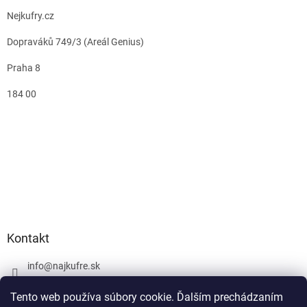
Nejkufry.cz
Dopraváků 749/3 (Areál Genius)
Praha 8
184 00
Kontakt
info
@
najkufre.sk
+420 734 212 086
Tento web používa súbory cookie. Ďalším prechádzaním
Facebook