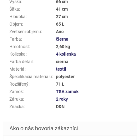
Výška
:
66 cm
Šířka
:
41 cm
Hloubka
:
27 cm
Objem
:
65 L
Zvětšení objemu
:
Ano
Farba
:
čierna
Hmotnost
:
2,60 kg
Kolieska
:
4 kolieska
Farba detail
:
čierna
Materiál
:
textil
Špecifikácia materiálu
:
polyester
Rozšířený
:
71 L
Zámok
:
TSA zámok
Záruka
:
2 roky
Značka
:
D&N