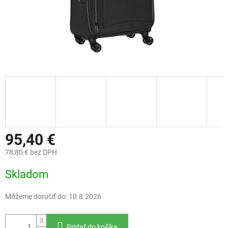
95,40 €
78,80 € bez DPH
Jednotková
Skladom
cena:
Môžeme doručiť do:
10.8.2026
Pridať do košíka