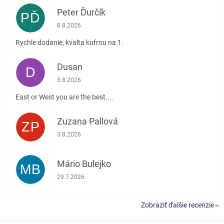
Peter Ďurčík
PĎ
Hodnotenie obchodu je 5 z 5 hviezdičiek.
8.8.2026
Rychle dodanie, kvalta kufrou na 1.
Dusan
D
Hodnotenie obchodu je 5 z 5 hviezdičiek.
5.8.2026
East or West you are the best....
Zuzana Pallová
ZP
Hodnotenie obchodu je 5 z 5 hviezdičiek.
3.8.2026
Mário Bulejko
MB
Hodnotenie obchodu je 5 z 5 hviezdičiek.
29.7.2026
Zobraziť ďalšie recenzie