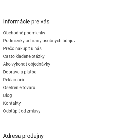
Z
á
p
ä
Informácie pre vás
t
Obchodné podmienky
i
e
Podmienky ochrany osobných údajov
Prečo nakúpiť u nás
Často kladené otázky
Ako vykonať objednávky
Doprava a platba
Reklamácie
Ošetrenie tovaru
Blog
Kontakty
Odstúpiť od zmluvy
Adresa prodejny