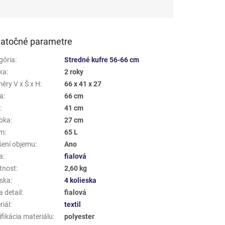
atočné parametre
gória
:
Stredné kufre 56-66 cm
ka
:
2 roky
ěry V x Š x H
:
66 x 41 x 27
a
:
66 cm
a
:
41 cm
bka
:
27 cm
em
:
65 L
šení objemu
:
Ano
a
:
fialová
tnost
:
2,60 kg
eska
:
4 kolieska
 detail
:
fialová
riál
:
textil
fikácia materiálu
:
polyester