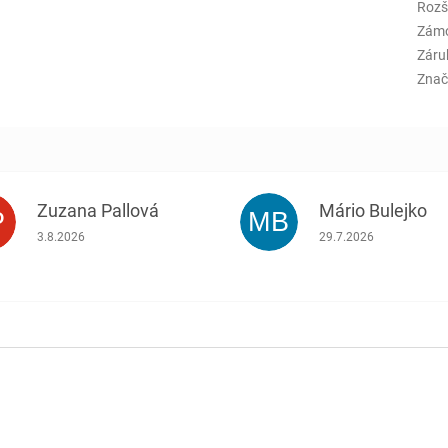
Rozš
Zám
Záru
Znač
Zuzana Pallová
Mário Bulejko
P
MB
.
Hodnotenie obchodu je 5 z 5 hviezdičiek.
Hodnotenie obchodu j
3.8.2026
29.7.2026