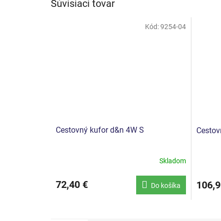
Súvisiaci tovar
Kód:
9254-04
Cestovný kufor d&n 4W S
Cestov
Skladom
72,40 €
106,9
Do košíka