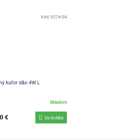
Kód:
9274-04
ný kufor d&n 4W L
Skladom
0 €
Do košíka