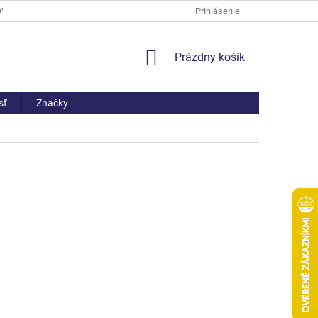
OV
PREČO NAKÚPIŤ U NÁS
ČASTO KLADENÉ OTÁZKY
Prihlásenie
AKO 
NÁKUPNÝ
Prázdny košík
KOŠÍK
sť
Značky