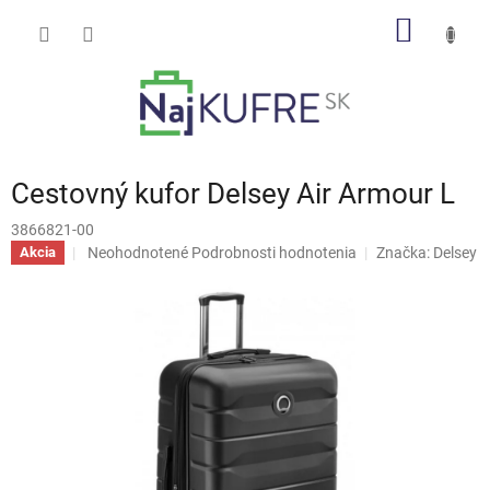
Prejsť
NÁKU
na
obsah
KOŠÍK
Cestovný kufor Delsey Air Armour L
3866821-00
Priemerné
Neohodnotené
Podrobnosti hodnotenia
Značka:
Delsey
Akcia
hodnotenie
produktu
je
0,0
z
5
hviezdičiek.