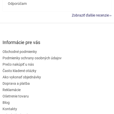
Odporúčam
Zobraziť ďalšie recenzie
Z
á
p
ä
Informácie pre vás
t
Obchodné podmienky
i
e
Podmienky ochrany osobných údajov
Prečo nakúpiť u nás
Často kladené otázky
Ako vykonať objednávky
Doprava a platba
Reklamácie
Ošetrenie tovaru
Blog
Kontakty