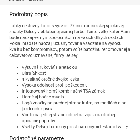
Podrobný popis
Ľahký cestovný kufor s výškou 77 cm francúzskej špičkovej
značky Delsey v obľúbenej čiernej farbe. Tento veľký kufor Vám
bude naozaj verným spoločníkom na vašich dlhých cestách.
Pokiaľ hľadáte naozaj luxusný tovar a vsádzate na vysokú
kvalitu bez kompromisov, potom voľte batožinu renomovanej a
celosvetovo uznávanej firmy Delsey.
Výsuvná rukoväť s aretáciou
Ultraľahkosť
4 kvalitné otočné dvojkolieska
Vysoká odolnosť proti poškodeniu
Integrovaný horný kombinačný TSA zámok
Horné aj bočné madlo
Logá značky na prednej strane kufra, na madlách a na
jazdcoch zipsov
Vnútri na jednej strane oddiel na zips a na druhej
upínacie popruhy
Všetky Delsey batožiny prešli náročnými testami kvality
Dodatočné parametre