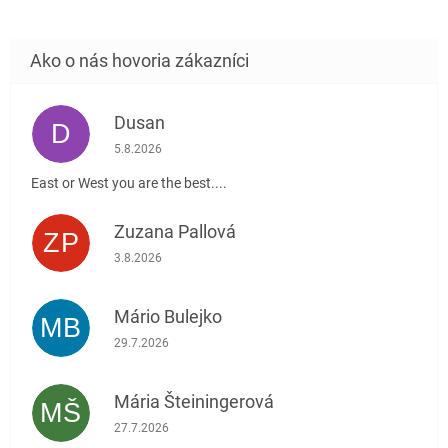
Dusan
D
Hodnotenie obchodu je 5 z 5 hviezdičiek.
5.8.2026
East or West you are the best....
Zuzana Pallová
ZP
Hodnotenie obchodu je 5 z 5 hviezdičiek.
3.8.2026
Mário Bulejko
MB
Hodnotenie obchodu je 5 z 5 hviezdičiek.
29.7.2026
Mária Šteiningerová
MŠ
Hodnotenie obchodu je 5 z 5 hviezdičiek.
27.7.2026