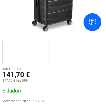
180 €
–21 %
180 €
–21 %
141,70 €
117,10 € bez DPH
Jednotková
Skladom
cena:
Môžeme doručiť do:
7.8.2026