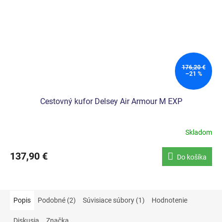
176,20 €
–21 %
Cestovný kufor Delsey Air Armour M EXP
Skladom
137,90 €
Do košíka
Popis
Podobné (2)
Súvisiace súbory (1)
Hodnotenie
Diskusia
Značka