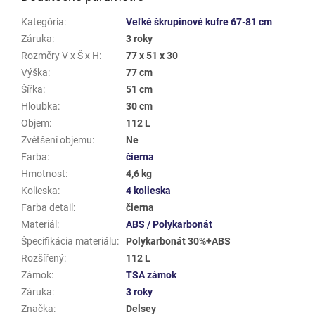
Kategória
:
Veľké škrupinové kufre 67-81 cm
Záruka
:
3 roky
Rozměry V x Š x H
:
77 x 51 x 30
Výška
:
77 cm
Šířka
:
51 cm
Hloubka
:
30 cm
Objem
:
112 L
Zvětšení objemu
:
Ne
Farba
:
čierna
Hmotnost
:
4,6 kg
Kolieska
:
4 kolieska
Farba detail
:
čierna
Materiál
:
ABS / Polykarbonát
Špecifikácia materiálu
:
Polykarbonát 30%+ABS
Rozšířený
:
112 L
Zámok
:
TSA zámok
Záruka
:
3 roky
Značka
:
Delsey