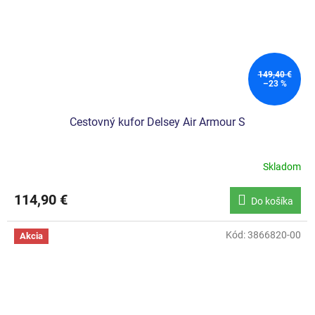
149,40 €
–23 %
Cestovný kufor Delsey Air Armour S
Skladom
114,90 €
Do košíka
Kód:
3866820-00
Akcia