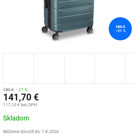
180 €
–21 %
180 €
–21 %
141,70 €
117,10 € bez DPH
Jednotková
Skladom
cena:
Môžeme doručiť do:
7.8.2026