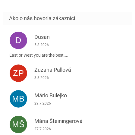
Dusan
D
Hodnotenie obchodu je 5 z 5 hviezdičiek.
5.8.2026
East or West you are the best....
Zuzana Pallová
ZP
Hodnotenie obchodu je 5 z 5 hviezdičiek.
3.8.2026
Mário Bulejko
MB
Hodnotenie obchodu je 5 z 5 hviezdičiek.
29.7.2026
Mária Šteiningerová
MŠ
Hodnotenie obchodu je 5 z 5 hviezdičiek.
27.7.2026