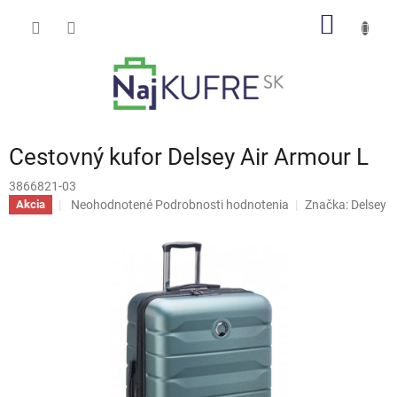
Prejsť
NÁKU
na
obsah
KOŠÍK
Cestovný kufor Delsey Air Armour L
3866821-03
Priemerné
Neohodnotené
Podrobnosti hodnotenia
Značka:
Delsey
Akcia
hodnotenie
produktu
je
0,0
z
5
hviezdičiek.