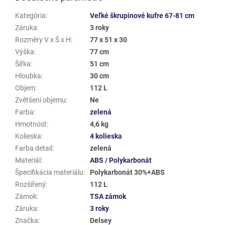
Kategória
:
Veľké škrupinové kufre 67-81 cm
Záruka
:
3 roky
Rozměry V x Š x H
:
77 x 51 x 30
Výška
:
77 cm
Šířka
:
51 cm
Hloubka
:
30 cm
Objem
:
112 L
Zvětšení objemu
:
Ne
Farba
:
zelená
Hmotnost
:
4,6 kg
Kolieska
:
4 kolieska
Farba detail
:
zelená
Materiál
:
ABS / Polykarbonát
Špecifikácia materiálu
:
Polykarbonát 30%+ABS
Rozšířený
:
112 L
Zámok
:
TSA zámok
Záruka
:
3 roky
Značka
:
Delsey