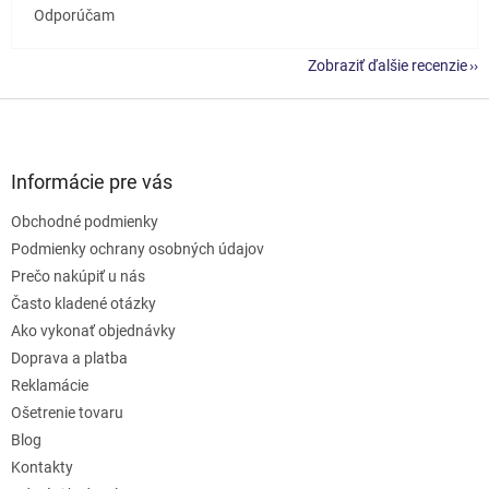
Odporúčam
Zobraziť ďalšie recenzie
Z
á
p
ä
Informácie pre vás
t
Obchodné podmienky
i
e
Podmienky ochrany osobných údajov
Prečo nakúpiť u nás
Často kladené otázky
Ako vykonať objednávky
Doprava a platba
Reklamácie
Ošetrenie tovaru
Blog
Kontakty