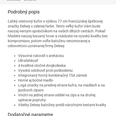
Podrobný popis
Ľahký cestovný kufor s výškou 77 cm francúzskej špičkovej
značky Delsey v zelenej farbe. Tento veľký kufor Vám bude
naozaj verným spoločníkom na vašich dlhých cestách. Pokiaľ
hľadáte naozaj luxusný tovar a vsádzate na vysokú kvalitu bez
kompromisov, potom voľte batožinu renomovanej a
celosvetovo uznávanej firmy Delsey.
Výsuvná rukoväť s aretáciou
Ultraľahkosť
4 kvalitné otočné dvojkolieska
Vysoká odolnosť proti poškodeniu
Integrovaný horný kombinačný TSA zámok
Horné aj bočné madlo
Logá značky na prednej strane kufra, na madlách a na
jazdcoch zipsov
Vnútri na jednej strane oddiel na zips a na druhej
upínacie popruhy
Všetky Delsey batožiny prešli náročnými testami kvality
Dodatočné parametre