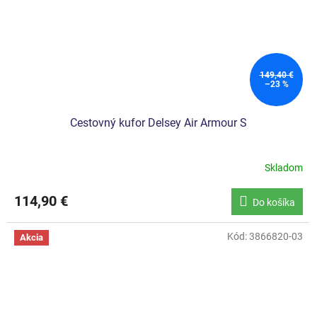
149,40 €
–23 %
Cestovný kufor Delsey Air Armour S
Skladom
114,90 €
Do košíka
Kód:
3866820-03
Akcia