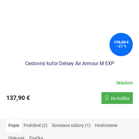
176,20 €
–21 %
Cestovný kufor Delsey Air Armour M EXP
Skladom
137,90 €
Do košíka
Popis
Podobné (2)
Súvisiace súbory (1)
Hodnotenie
Diskusia
Značka