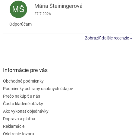
Mária Šteiningerová
MŠ
Hodnotenie obchodu je 5 z 5 hviezdičiek.
27.7.2026
Odporúčam
Zobraziť ďalšie recenzie
Z
á
p
ä
Informácie pre vás
t
Obchodné podmienky
i
e
Podmienky ochrany osobných údajov
Prečo nakúpiť u nás
Často kladené otázky
Ako vykonať objednávky
Doprava a platba
Reklamácie
Ošetrenie tovaru