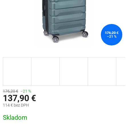
176,20 €
–21 %
176,20 €
–21 %
137,90 €
114 € bez DPH
Jednotková
Skladom
cena: