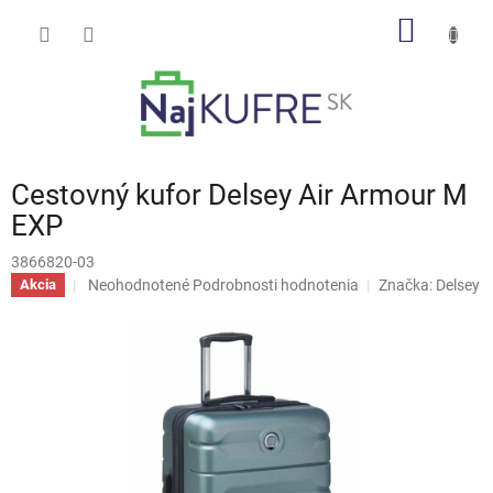
Prejsť
NÁKU
na
obsah
KOŠÍK
Cestovný kufor Delsey Air Armour M
EXP
3866820-03
Priemerné
Neohodnotené
Podrobnosti hodnotenia
Značka:
Delsey
Akcia
hodnotenie
produktu
je
0,0
z
5
hviezdičiek.