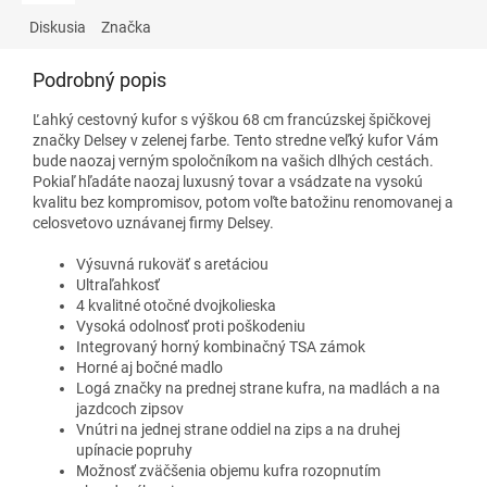
Diskusia
Značka
Podrobný popis
Ľahký cestovný kufor s výškou 68 cm francúzskej špičkovej
značky Delsey v zelenej farbe. Tento stredne veľký kufor Vám
bude naozaj verným spoločníkom na vašich dlhých cestách.
Pokiaľ hľadáte naozaj luxusný tovar a vsádzate na vysokú
kvalitu bez kompromisov, potom voľte batožinu renomovanej a
celosvetovo uznávanej firmy Delsey.
Výsuvná rukoväť s aretáciou
Ultraľahkosť
4 kvalitné otočné dvojkolieska
Vysoká odolnosť proti poškodeniu
Integrovaný horný kombinačný TSA zámok
Horné aj bočné madlo
Logá značky na prednej strane kufra, na madlách a na
jazdcoch zipsov
Vnútri na jednej strane oddiel na zips a na druhej
upínacie popruhy
Možnosť zväčšenia objemu kufra rozopnutím