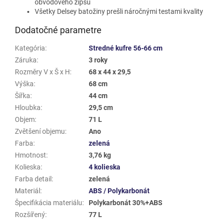
obvodového zipsu
Všetky Delsey batožiny prešli náročnými testami kvality
Dodatočné parametre
Kategória
:
Stredné kufre 56-66 cm
Záruka
:
3 roky
Rozměry V x Š x H
:
68 x 44 x 29,5
Výška
:
68 cm
Šířka
:
44 cm
Hloubka
:
29,5 cm
Objem
:
71 L
Zvětšení objemu
:
Ano
Farba
:
zelená
Hmotnost
:
3,76 kg
Kolieska
:
4 kolieska
Farba detail
:
zelená
Materiál
:
ABS / Polykarbonát
Špecifikácia materiálu
:
Polykarbonát 30%+ABS
Rozšířený
:
77 L