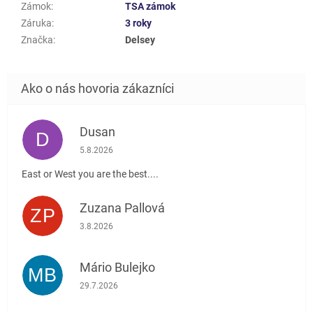
Zámok
:
TSA zámok
Záruka
:
3 roky
Značka
:
Delsey
Dusan
D
Hodnotenie obchodu je 5 z 5 hviezdičiek.
5.8.2026
East or West you are the best....
Zuzana Pallová
ZP
Hodnotenie obchodu je 5 z 5 hviezdičiek.
3.8.2026
Mário Bulejko
MB
Hodnotenie obchodu je 5 z 5 hviezdičiek.
29.7.2026