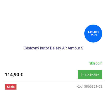
149,40 €
–23 %
Cestovný kufor Delsey Air Armour S
Skladom
114,90 €
Do košíka
Kód:
3866821-03
Akcia