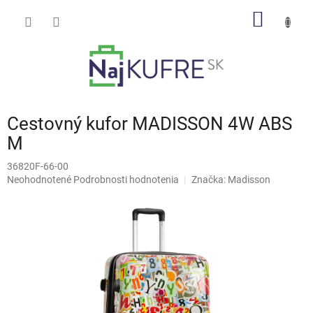
Prejsť
NÁKU
na
obsah
KOŠÍK
Cestovný kufor MADISSON 4W ABS
M
36820F-66-00
Priemerné
Neohodnotené
Podrobnosti hodnotenia
Značka:
Madisson
hodnotenie
produktu
je
0,0
z
5
hviezdičiek.