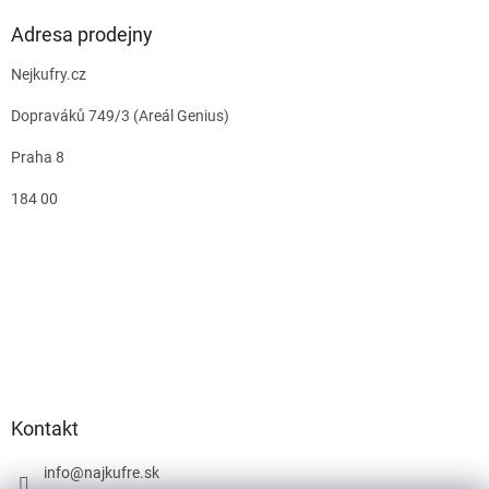
Adresa prodejny
Nejkufry.cz
Dopraváků 749/3 (Areál Genius)
Praha 8
184 00
Kontakt
info
@
najkufre.sk