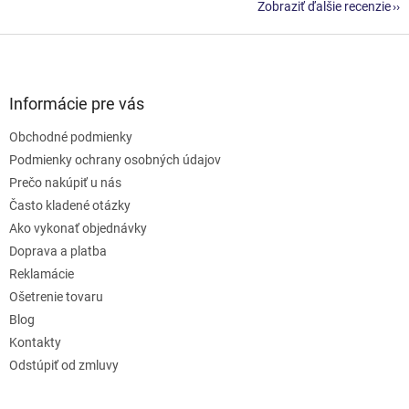
Zobraziť ďalšie recenzie
Z
á
p
ä
Informácie pre vás
t
Obchodné podmienky
i
e
Podmienky ochrany osobných údajov
Prečo nakúpiť u nás
Často kladené otázky
Ako vykonať objednávky
Doprava a platba
Reklamácie
Ošetrenie tovaru
Blog
Kontakty
Odstúpiť od zmluvy