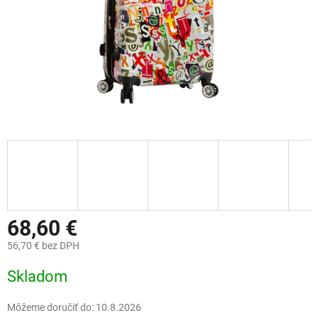
68,60 €
56,70 € bez DPH
Jednotková
Skladom
cena:
Môžeme doručiť do:
10.8.2026