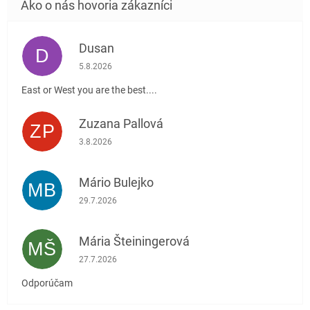
Dusan
D
Hodnotenie obchodu je 5 z 5 hviezdičiek.
5.8.2026
East or West you are the best....
Zuzana Pallová
ZP
Hodnotenie obchodu je 5 z 5 hviezdičiek.
3.8.2026
Mário Bulejko
MB
Hodnotenie obchodu je 5 z 5 hviezdičiek.
29.7.2026
Mária Šteiningerová
MŠ
Hodnotenie obchodu je 5 z 5 hviezdičiek.
27.7.2026
Odporúčam