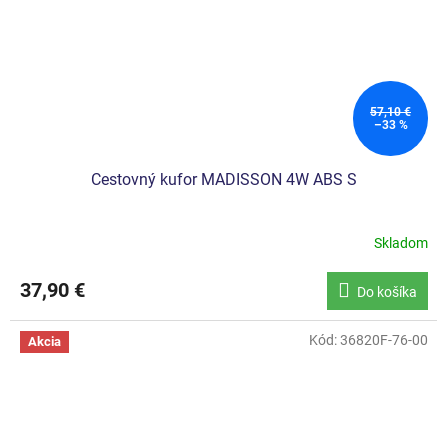
57,10 €
–33 %
Cestovný kufor MADISSON 4W ABS S
Skladom
37,90 €
Do košíka
Kód:
36820F-76-00
Akcia