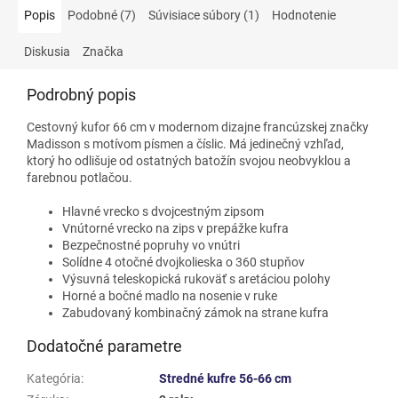
Popis
Podobné (7)
Súvisiace súbory (1)
Hodnotenie
Diskusia
Značka
Podrobný popis
Cestovný kufor 66 cm v modernom dizajne francúzskej značky
Madisson s motívom písmen a číslic. Má jedinečný vzhľad,
ktorý ho odlišuje od ostatných batožín svojou neobvyklou a
farebnou potlačou.
Hlavné vrecko s dvojcestným zipsom
Vnútorné vrecko na zips v prepážke kufra
Bezpečnostné popruhy vo vnútri
Solídne 4 otočné dvojkolieska o 360 stupňov
Výsuvná teleskopická rukoväť s aretáciou polohy
Horné a bočné madlo na nosenie v ruke
Zabudovaný kombinačný zámok na strane kufra
Dodatočné parametre
Kategória
:
Stredné kufre 56-66 cm