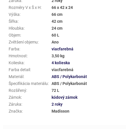
Záruka
:
2 roky
Rozměry V x Š x H
:
66 x 42 x 24
Výška
:
66 cm
Šířka
:
42 cm
Hloubka
:
24 cm
Objem
:
60 L
Zvětšení objemu
:
Ano
Farba
:
viacfarebná
Hmotnost
:
3,50 kg
Kolieska
:
4 kolieska
Farba detail
:
viacfarebná
Materiál
:
ABS / Polykarbonát
Špecifikácia materiálu
:
ABS / Polykarbonát
Rozšířený
:
72 L
Zámok
:
kódový zámok
Záruka
:
2 roky
Značka
:
Madisson