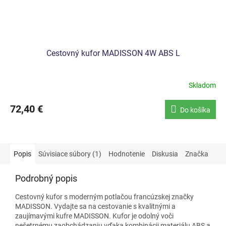
Cestovný kufor MADISSON 4W ABS L
Skladom
72,40 €
Do košíka
Popis
Súvisiace súbory (1)
Hodnotenie
Diskusia
Značka
Podrobný popis
Cestovný kufor s moderným potlačou francúzskej značky
MADISSON. Vydajte sa na cestovanie s kvalitnými a
zaujímavými kufre MADISSON. Kufor je odolný voči
nešetrnému zaobchádzaniu vďaka kombinácii materiálu ABS a