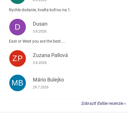
8.8.2026
Rychle dodanie, kvalta kufrou na 1.
Dusan
D
Hodnotenie obchodu je 5 z 5 hviezdičiek.
5.8.2026
East or West you are the best....
Zuzana Pallová
ZP
Hodnotenie obchodu je 5 z 5 hviezdičiek.
3.8.2026
Mário Bulejko
MB
Hodnotenie obchodu je 5 z 5 hviezdičiek.
29.7.2026
Zobraziť ďalšie recenzie
Z
á
p