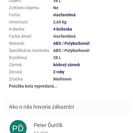
Objem
:
38 L
Zvětšení objemu
:
Ne
Farba
:
viacfarebná
Hmotnost
:
2,60 kg
Kolieska
:
4 kolieska
Farba detail
:
viacfarebná
Materiál
:
ABS / Polykarbonát
Špecifikácia materiálu
:
ABS / Polykarbonát
Rozšířený
:
38 L
Zámok
:
kódový zámok
Záruka
:
2 roky
Značka
:
Madisson
Položka bola vypredaná…
Peter Ďurčík
PĎ
Hodnotenie obchodu je 5 z 5 hviezdičiek.