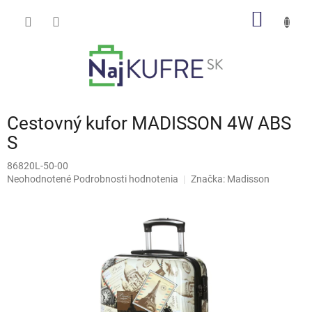
Prejsť
NÁKU
na
obsah
KOŠÍK
Cestovný kufor MADISSON 4W ABS
S
86820L-50-00
Priemerné
Neohodnotené
Podrobnosti hodnotenia
Značka:
Madisson
hodnotenie
produktu
je
0,0
z
5
hviezdičiek.