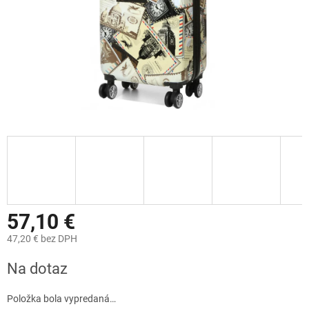
57,10 €
47,20 € bez DPH
Jednotková
Na dotaz
cena:
Položka bola vypredaná…