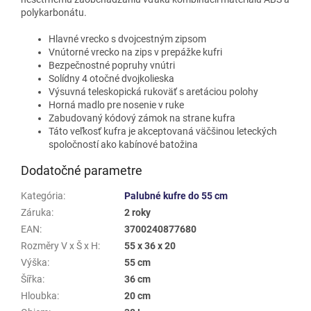
polykarbonátu.
Hlavné vrecko s dvojcestným zipsom
Vnútorné vrecko na zips v prepážke kufri
Bezpečnostné popruhy vnútri
Solídny 4 otočné dvojkolieska
Výsuvná teleskopická rukoväť s aretáciou polohy
Horná madlo pre nosenie v ruke
Zabudovaný kódový zámok na strane kufra
Táto veľkosť kufra je akceptovaná väčšinou leteckých
spoločností ako kabínové batožina
Dodatočné parametre
Kategória
:
Palubné kufre do 55 cm
Záruka
:
2 roky
EAN
:
3700240877680
Rozměry V x Š x H
:
55 x 36 x 20
Výška
:
55 cm
Šířka
:
36 cm
Hloubka
:
20 cm