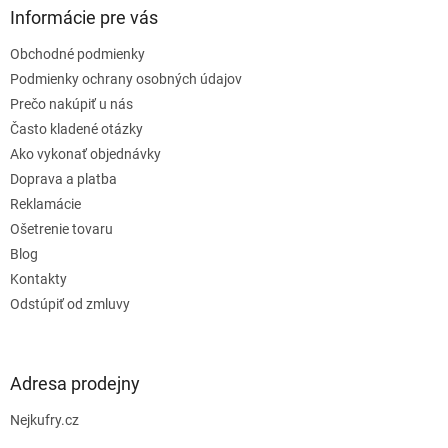
ä
Informácie pre vás
t
Obchodné podmienky
i
e
Podmienky ochrany osobných údajov
Prečo nakúpiť u nás
Často kladené otázky
Ako vykonať objednávky
Doprava a platba
Reklamácie
Ošetrenie tovaru
Blog
Kontakty
Odstúpiť od zmluvy
Adresa prodejny
Nejkufry.cz