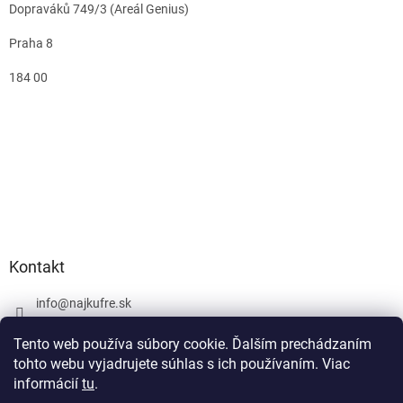
Dopraváků 749/3 (Areál Genius)
Praha 8
184 00
Kontakt
info
@
najkufre.sk
+420 734 212 086
Tento web používa súbory cookie. Ďalším prechádzaním
Facebook
tohto webu vyjadrujete súhlas s ich používaním. Viac
informácií
tu
.