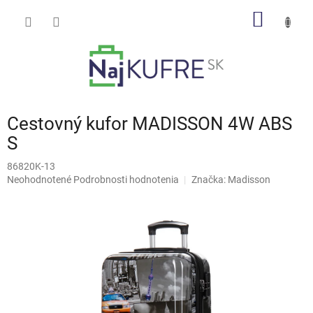
Prejsť
NÁKU
na
obsah
KOŠÍK
Cestovný kufor MADISSON 4W ABS
S
86820K-13
Priemerné
Neohodnotené
Podrobnosti hodnotenia
Značka:
Madisson
hodnotenie
produktu
je
0,0
z
5
hviezdičiek.