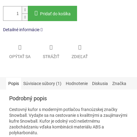
Pridať do košíka
Detailné informácie
OPÝTAŤ SA
STRÁŽIŤ
ZDIEĽAŤ
Popis
Súvisiace súbory (1)
Hodnotenie
Diskusia
Značka
Podrobný popis
Cestovný kufor s moderným potlačou francúzskej značky
Snowball. Vydajte sa na cestovanie s kvalitnými a zaujímavými
kufre Snowball. Kufor je odolný voči nešetrnému
zaobchádzaniu vďaka kombinácii materiálu ABS a
polykarbonátu.