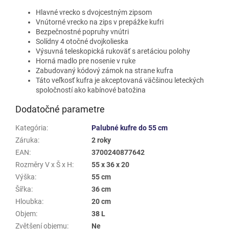
Hlavné vrecko s dvojcestným zipsom
Vnútorné vrecko na zips v prepážke kufri
Bezpečnostné popruhy vnútri
Solídny 4 otočné dvojkolieska
Výsuvná teleskopická rukoväť s aretáciou polohy
Horná madlo pre nosenie v ruke
Zabudovaný kódový zámok na strane kufra
Táto veľkosť kufra je akceptovaná väčšinou leteckých
spoločností ako kabínové batožina
Dodatočné parametre
Kategória
:
Palubné kufre do 55 cm
Záruka
:
2 roky
EAN
:
3700240877642
Rozměry V x Š x H
:
55 x 36 x 20
Výška
:
55 cm
Šířka
:
36 cm
Hloubka
:
20 cm
Objem
:
38 L
Zvětšení objemu
:
Ne