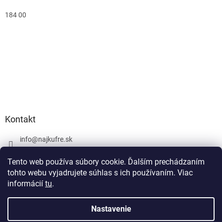
184 00
Kontakt
info
@
najkufre.sk
+420 734 212 086
Tento web používa súbory cookie. Ďalším prechádzaním
Facebook
tohto webu vyjadrujete súhlas s ich používaním. Viac
informácií
tu
.
Nastavenie
Vytvoril Shoptet