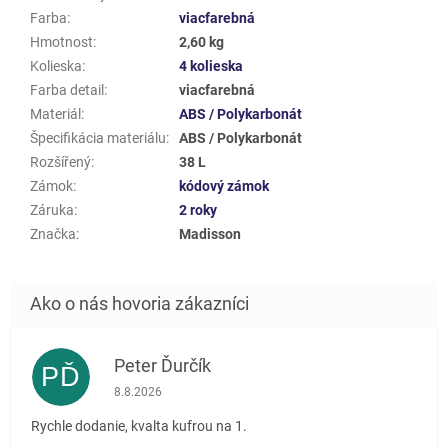
Farba
:
viacfarebná
Hmotnost
:
2,60 kg
Kolieska
:
4 kolieska
Farba detail
:
viacfarebná
Materiál
:
ABS / Polykarbonát
Špecifikácia materiálu
:
ABS / Polykarbonát
Rozšířený
:
38 L
Zámok
:
kódový zámok
Záruka
:
2 roky
Značka
:
Madisson
Peter Ďurčík
PĎ
Hodnotenie obchodu je 5 z 5 hviezdičiek.
8.8.2026
Rychle dodanie, kvalta kufrou na 1.