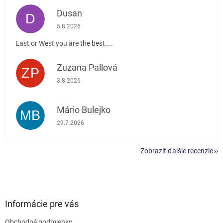
Dusan
D
Hodnotenie obchodu je 5 z 5 hviezdičiek.
5.8.2026
East or West you are the best....
Zuzana Pallová
ZP
Hodnotenie obchodu je 5 z 5 hviezdičiek.
3.8.2026
Mário Bulejko
MB
Hodnotenie obchodu je 5 z 5 hviezdičiek.
29.7.2026
Zobraziť ďalšie recenzie
Z
á
p
ä
Informácie pre vás
t
Obchodné podmienky