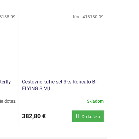
8188-09
Kód:
418180-09
erfly
Cestovné kufre set 3ks Roncato B-
FLYING S,M,L
a dotaz
Skladom
382,80 €
Do košíka