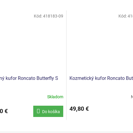
Kód:
418183-09
Kód:
41
ný kufor Roncato Butterfly S
Kozmetický kufor Roncato Butt
Skladom
N
49,80 €
0 €
Do košíka