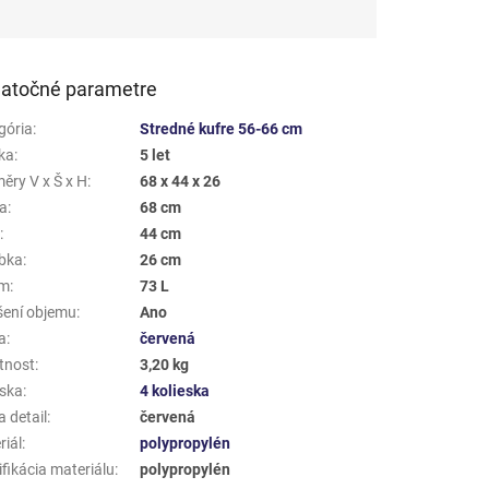
atočné parametre
gória
:
Stredné kufre 56-66 cm
ka
:
5 let
ěry V x Š x H
:
68 x 44 x 26
a
:
68 cm
a
:
44 cm
bka
:
26 cm
em
:
73 L
šení objemu
:
Ano
a
:
červená
tnost
:
3,20 kg
eska
:
4 kolieska
 detail
:
červená
riál
:
polypropylén
fikácia materiálu
:
polypropylén