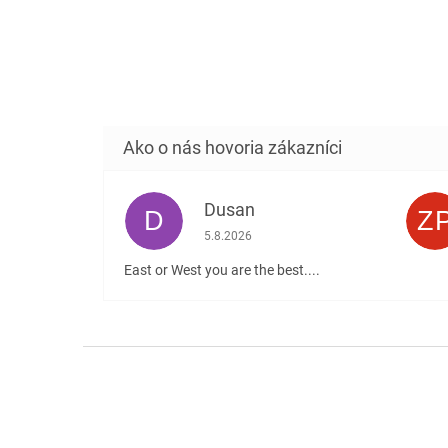
Dusan
D
Z
Hodnotenie obchodu je 5 z 5 hviezdičiek
5.8.2026
East or West you are the best....
Z
á
p
ä
t