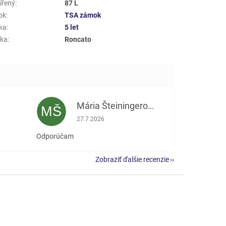
ířený
:
87 L
ok
:
TSA zámok
ka
:
5 let
ka
:
Roncato
Mária Šteiningerová
MŠ
e 5 z 5 hviezdičiek.
Hodnotenie obchodu je 5 z 5 hviezdičiek.
27.7.2026
Odporúčam
Zobraziť ďalšie recenzie