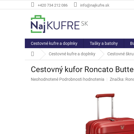
Prejsť
+420 734 212 086
info@najkufre.sk
na
obsah
Cestovné kufre a doplnky
Tašky a batohy
Bu
Domov
Cestovné kufre a doplnky
Cestovné škru
Cestovný kufor Roncato Butte
Priemerné
Neohodnotené
Podrobnosti hodnotenia
Značka:
Ron
hodnotenie
produktu
je
0,0
z
5
hviezdičiek.