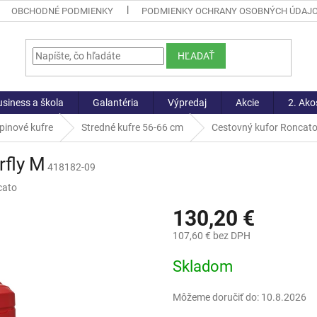
OBCHODNÉ PODMIENKY
PODMIENKY OCHRANY OSOBNÝCH ÚDAJ
HĽADAŤ
siness a škola
Galantéria
Výpredaj
Akcie
2. Ako
pinové kufre
Stredné kufre 56-66 cm
Cestovný kufor Roncato
rfly M
418182-09
cato
130,20 €
107,60 € bez DPH
Jednotková
Skladom
cena:
Môžeme doručiť do:
10.8.2026