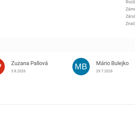
Rozš
Zám
Záru
Znač
Zuzana Pallová
Mário Bulejko
P
MB
.
Hodnotenie obchodu je 5 z 5 hviezdičiek.
Hodnotenie obchodu j
3.8.2026
29.7.2026