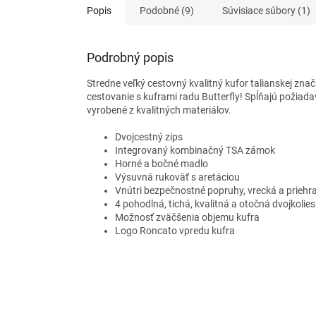
Popis
Podobné (9)
Súvisiace súbory (1)
Podrobný popis
Stredne veľký cestovný kvalitný kufor talianskej značk
cestovanie s kuframi radu Butterfly! Spĺňajú požiada
vyrobené z kvalitných materiálov.
Dvojcestný zips
Integrovaný kombinačný TSA zámok
Horné a bočné madlo
Výsuvná rukoväť s aretáciou
Vnútri bezpečnostné popruhy, vrecká a priehr
4 pohodlná, tichá, kvalitná a otočná dvojkolie
Možnosť zväčšenia objemu kufra
Logo Roncato vpredu kufra