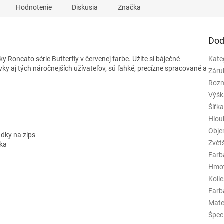
Hodnotenie
Diskusia
Značka
Dod
y Roncato série Butterfly v červenej farbe. Užite si báječné
Kate
vky aj tých náročnejších užívateľov, sú ľahké, precízne spracované a
Záru
Rozm
Výšk
Šířk
Hlou
Obj
adky na zips
Zvět
ska
Farb
Hmo
Koli
Farba
Mate
Špeci