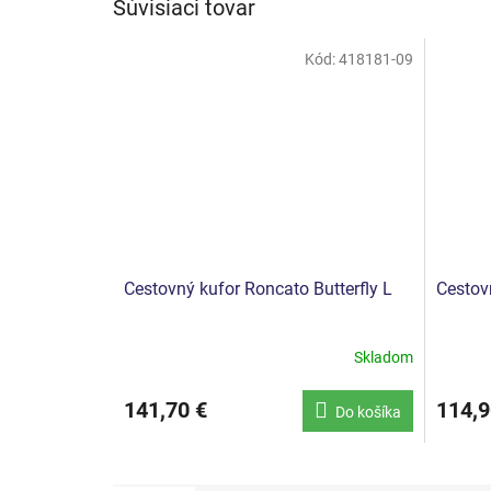
Súvisiaci tovar
Kód:
418181-09
Cestovný kufor Roncato Butterfly L
Cestov
Skladom
141,70 €
114,9
Do košíka