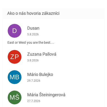
Dusan
D
Hodnotenie obchodu je 5 z 5 hviezdičiek.
5.8.2026
East or West you are the best....
Zuzana Pallová
ZP
Hodnotenie obchodu je 5 z 5 hviezdičiek.
3.8.2026
Mário Bulejko
MB
Hodnotenie obchodu je 5 z 5 hviezdičiek.
29.7.2026
Mária Šteiningerová
MŠ
Hodnotenie obchodu je 5 z 5 hviezdičiek.
27.7.2026