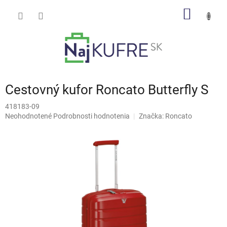
Prejsť
NÁKU
na
obsah
KOŠÍK
Cestovný kufor Roncato Butterfly S
418183-09
Priemerné
Neohodnotené
Podrobnosti hodnotenia
Značka:
Roncato
hodnotenie
produktu
je
0,0
z
5
hviezdičiek.