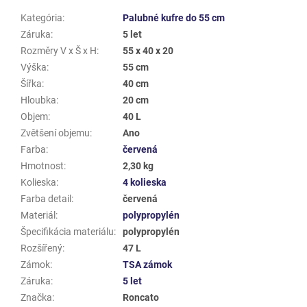
Kategória
:
Palubné kufre do 55 cm
Záruka
:
5 let
Rozměry V x Š x H
:
55 x 40 x 20
Výška
:
55 cm
Šířka
:
40 cm
Hloubka
:
20 cm
Objem
:
40 L
Zvětšení objemu
:
Ano
Farba
:
červená
Hmotnost
:
2,30 kg
Kolieska
:
4 kolieska
Farba detail
:
červená
Materiál
:
polypropylén
Špecifikácia materiálu
:
polypropylén
Rozšířený
:
47 L
Zámok
:
TSA zámok
Záruka
:
5 let
Značka
:
Roncato