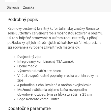
Diskusia
Značka
Podrobný popis
Kabínový cestovný kvalitný kufor talianskej značky Roncato
série Butterfly v červenej farbe s možnosťou rozšírenia objemu.
Užite si báječné cestovanie s kuframi radu Butterfly! Spĺňajú
požiadavky aj tých náročnejších užívateľov, sú ľahké, precízne
spracované a vyrobené z kvalitných materiálov.
Dvojcestný zips
Integrovaný kombinačný TSA zámok
Horné madlo
Výsuvná rukoväť s aretáciou
Vnútri bezpečnostné popruhy, vrecká a priehradky na
zips
4 pohodlná, tichá, kvalitná a otočná dvojkolieska
Možnosť zväčšenia objemu kufra rozopnutím
obvodového zipsu, tým sa hĺbka zväčší na 25 cm
Logo Roncato vpredu kufra
Dodatočné parametre