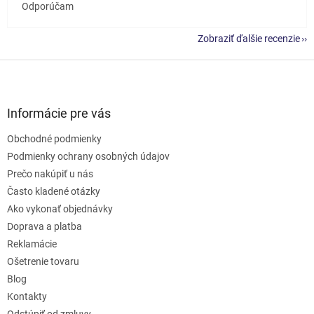
Odporúčam
Zobraziť ďalšie recenzie
Z
á
p
ä
Informácie pre vás
t
Obchodné podmienky
i
e
Podmienky ochrany osobných údajov
Prečo nakúpiť u nás
Často kladené otázky
Ako vykonať objednávky
Doprava a platba
Reklamácie
Ošetrenie tovaru
Blog
Kontakty
Odstúpiť od zmluvy