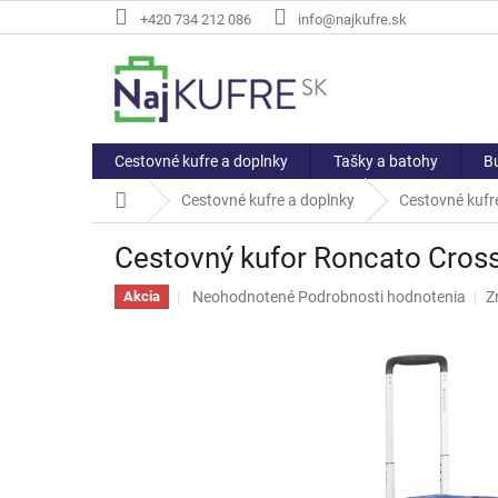
Prejsť
+420 734 212 086
info@najkufre.sk
na
obsah
Cestovné kufre a doplnky
Tašky a batohy
Bu
Domov
Cestovné kufre a doplnky
Cestovné kufre
Cestovný kufor Roncato Cross
Priemerné
Neohodnotené
Podrobnosti hodnotenia
Z
Akcia
hodnotenie
produktu
je
0,0
z
5
hviezdičiek.