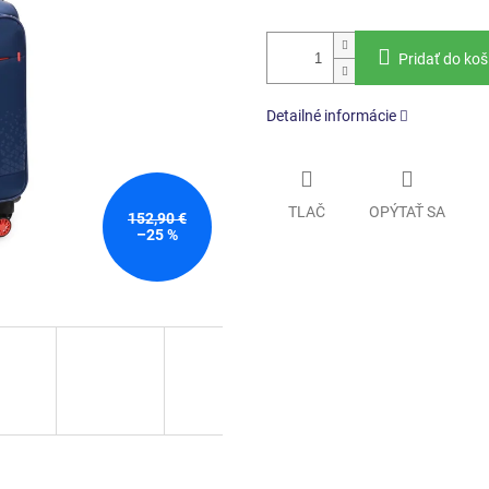
Pridať do koš
Detailné informácie
TLAČ
OPÝTAŤ SA
152,90 €
–25 %