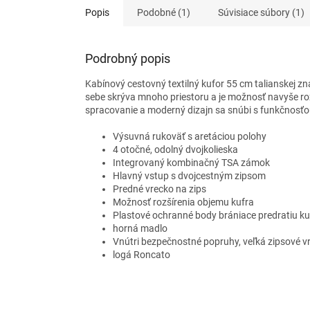
Popis
Podobné (1)
Súvisiace súbory (1)
Podrobný popis
Kabínový cestovný textilný kufor 55 cm talianskej zn
sebe skrýva mnoho priestoru a je možnosť navyše rozš
spracovanie a moderný dizajn sa snúbi s funkčnosťo
Výsuvná rukoväť s aretáciou polohy
4 otočné, odolný dvojkolieska
Integrovaný kombinačný TSA zámok
Hlavný vstup s dvojcestným zipsom
Predné vrecko na zips
Možnosť rozšírenia objemu kufra
Plastové ochranné body brániace predratiu ku
horná madlo
Vnútri bezpečnostné popruhy, veľká zipsové v
logá Roncato