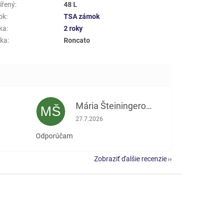
ířený
:
48 L
ok
:
TSA zámok
ka
:
2 roky
ka
:
Roncato
Mária Šteiningerová
MŠ
e 5 z 5 hviezdičiek.
Hodnotenie obchodu je 5 z 5 hviezdičiek.
27.7.2026
Odporúčam
Zobraziť ďalšie recenzie