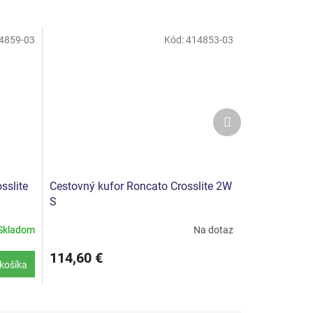
4859-03
Kód:
414853-03
Ďalší
produkt
sslite
Cestovný kufor Roncato Crosslite 2W
S
Skladom
Na dotaz
114,60 €
košíka