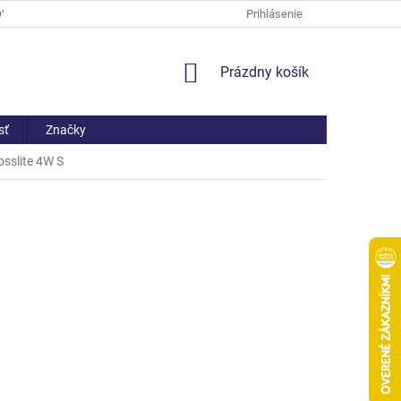
OV
PREČO NAKÚPIŤ U NÁS
ČASTO KLADENÉ OTÁZKY
Prihlásenie
AKO 
NÁKUPNÝ
Prázdny košík
KOŠÍK
sť
Značky
sslite 4W S