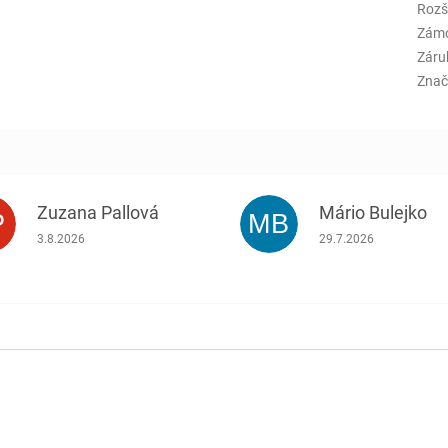
Rozš
Zám
Záru
Znač
Zuzana Pallová
Mário Bulejko
P
MB
.
Hodnotenie obchodu je 5 z 5 hviezdičiek.
Hodnotenie obchodu j
3.8.2026
29.7.2026