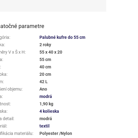
atočné parametre
gória
:
Palubné kufre do 55 cm
ka
:
2 roky
ěry V x Š x H
:
55 x 40 x 20
a
:
55 cm
a
:
40 cm
bka
:
20 cm
em
:
42 L
šení objemu
:
Ano
a
:
modrá
tnost
:
1,90 kg
eska
:
4 kolieska
 detail
:
modrá
riál
:
textil
fikácia materiálu
:
Polyester /Nylon