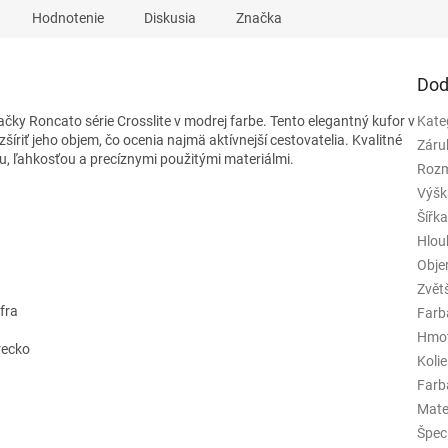
Hodnotenie
Diskusia
Značka
Dod
ačky Roncato série Crosslite v modrej farbe. Tento elegantný kufor v
Kate
íriť jeho objem, čo ocenia najmä aktívnejší cestovatelia. Kvalitné
Záru
u, ľahkosťou a precíznymi použitými materiálmi.
Rozm
Výšk
Šířk
Hlou
Obj
Zvět
fra
Farb
Hmo
recko
Koli
Farba
Mate
Špeci