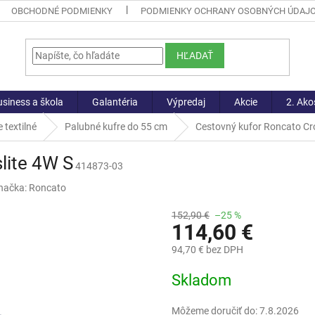
OBCHODNÉ PODMIENKY
PODMIENKY OCHRANY OSOBNÝCH ÚDAJ
HĽADAŤ
siness a škola
Galantéria
Výpredaj
Akcie
2. Ako
 textilné
Palubné kufre do 55 cm
Cestovný kufor Roncato Cro
lite 4W S
414873-03
načka:
Roncato
152,90 €
–25 %
114,60 €
94,70 € bez DPH
Jednotková
Skladom
cena:
Môžeme doručiť do:
7.8.2026