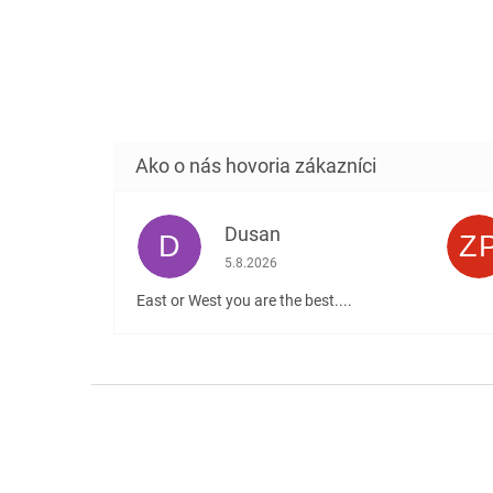
Dusan
D
Z
Hodnotenie obchodu je 5 z 5 hviezdičiek
5.8.2026
East or West you are the best....
Z
á
p
ä
t