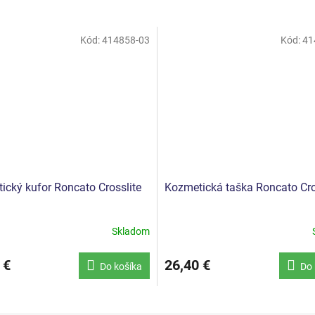
Kód:
414858-03
Kód:
41
ický kufor Roncato Crosslite
Kozmetická taška Roncato Cro
Skladom
 €
26,40 €
Do košíka
Do 