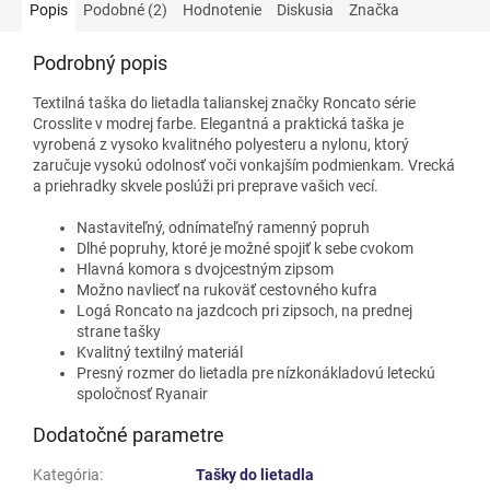
Popis
Podobné (2)
Hodnotenie
Diskusia
Značka
Podrobný popis
Textilná taška do lietadla talianskej značky Roncato série
Crosslite v modrej farbe. Elegantná a praktická taška je
vyrobená z vysoko kvalitného polyesteru a nylonu, ktorý
zaručuje vysokú odolnosť voči vonkajším podmienkam. Vrecká
a priehradky skvele poslúži pri preprave vašich vecí.
Nastaviteľný, odnímateľný ramenný popruh
Dlhé popruhy, ktoré je možné spojiť k sebe cvokom
Hlavná komora s dvojcestným zipsom
Možno navliecť na rukoväť cestovného kufra
Logá Roncato na jazdcoch pri zipsoch, na prednej
strane tašky
Kvalitný textilný materiál
Presný rozmer do lietadla pre nízkonákladovú leteckú
spoločnosť Ryanair
Dodatočné parametre
Kategória
:
Tašky do lietadla