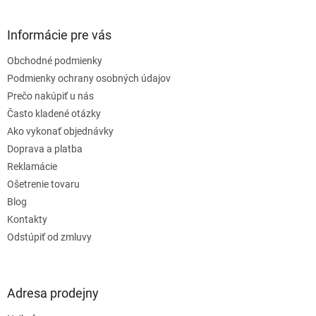
á
p
ä
Informácie pre vás
t
Obchodné podmienky
i
e
Podmienky ochrany osobných údajov
Prečo nakúpiť u nás
Často kladené otázky
Ako vykonať objednávky
Doprava a platba
Reklamácie
Ošetrenie tovaru
Blog
Kontakty
Odstúpiť od zmluvy
Adresa prodejny