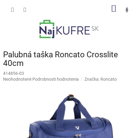
Prejsť
NÁKU
na
obsah
KOŠÍK
Palubná taška Roncato Crosslite
40cm
414856-03
Priemerné
Neohodnotené
Podrobnosti hodnotenia
Značka:
Roncato
hodnotenie
produktu
je
0,0
z
5
hviezdičiek.