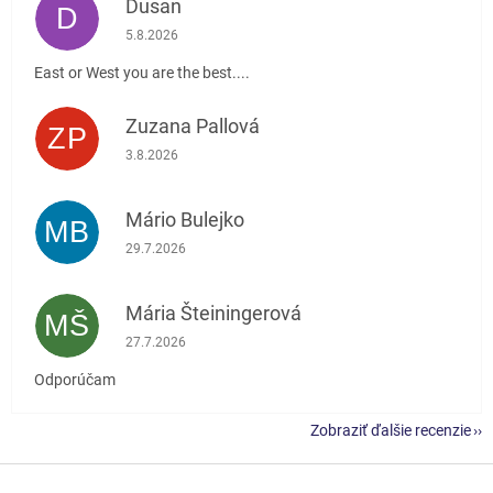
Dusan
D
Hodnotenie obchodu je 5 z 5 hviezdičiek.
5.8.2026
East or West you are the best....
Zuzana Pallová
ZP
Hodnotenie obchodu je 5 z 5 hviezdičiek.
3.8.2026
Mário Bulejko
MB
Hodnotenie obchodu je 5 z 5 hviezdičiek.
29.7.2026
Mária Šteiningerová
MŠ
Hodnotenie obchodu je 5 z 5 hviezdičiek.
27.7.2026
Odporúčam
Zobraziť ďalšie recenzie
Z