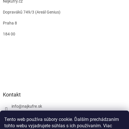
Nejkufry.cz
Dopraváků 749/3 (Areál Genius)
Praha 8
184 00
Kontakt
info
@
najkufre.sk
+420 734 212 086
Tento web používa súbory cookie. Ďalším prechádzaním
Facebook
tohto webu vyjadrujete súhlas s ich používaním. Viac