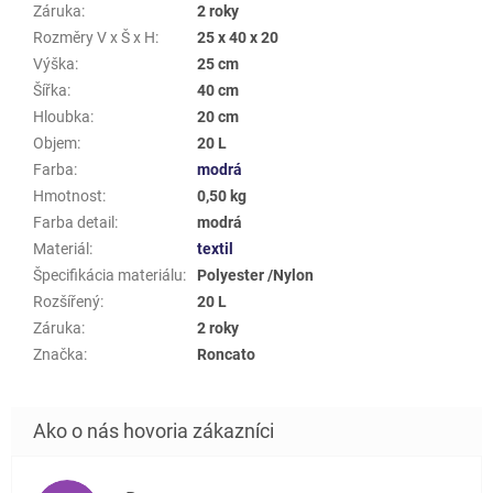
Záruka
:
2 roky
Rozměry V x Š x H
:
25 x 40 x 20
Výška
:
25 cm
Šířka
:
40 cm
Hloubka
:
20 cm
Objem
:
20 L
Farba
:
modrá
Hmotnost
:
0,50 kg
Farba detail
:
modrá
Materiál
:
textil
Špecifikácia materiálu
:
Polyester /Nylon
Rozšířený
:
20 L
Záruka
:
2 roky
Značka
:
Roncato