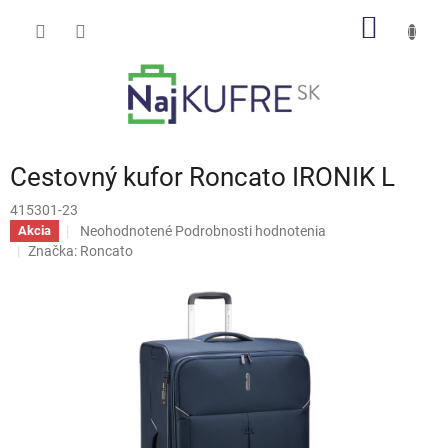
Prejsť
NÁKU
na
obsah
KOŠÍK
Cestovný kufor Roncato IRONIK L
415301-23
Priemerné
Neohodnotené
Podrobnosti hodnotenia
Akcia
hodnotenie
Značka:
Roncato
produktu
je
0,0
z
5
hviezdičiek.