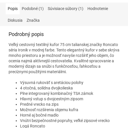
Popis
Podobné (1)
Súvisiace súbory (1)
Hodnotenie
Diskusia
Značka
Podrobný popis
Veľký cestovný textilný kufor 75 cm talianskej značky Roncato
séria Ironik
v modrej farbe.
Tento elegantný kufor v sebe skrýva
mnoho priestoru a je možnosť navyše rozšíriť jeho objem, čo
ocenia najmä aktívnejší cestovatelia. Kvalitné spracovanie a
moderný dizajn sa snúbi s funkčnosťou, ľahkosťou a
precíznymi použitými materiálmi.
Výsuvná rukoväť s aretáciou polohy
4 otočná, solídna dvojkolieska
Plne integrovaný kombinačný TSA zámok
Hlavný vstup s dvojcestným zipsom
Predné vrecko na zips
Možnosť rozšírenia objemu kufra
Horné aj bočné madlo
Vnútri bezpečnostné popruhy, veľké zipsové vrecko
Logá Roncato