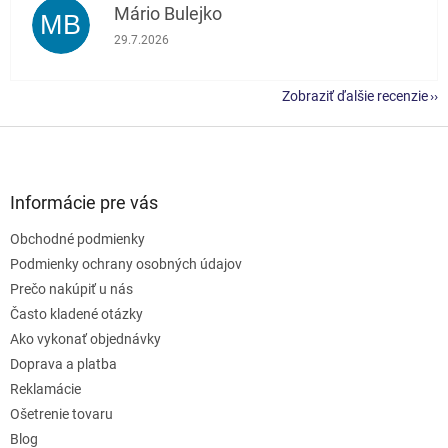
Mário Bulejko
MB
Hodnotenie obchodu je 5 z 5 hviezdičiek.
29.7.2026
Zobraziť ďalšie recenzie
Z
á
p
ä
Informácie pre vás
t
Obchodné podmienky
i
e
Podmienky ochrany osobných údajov
Prečo nakúpiť u nás
Často kladené otázky
Ako vykonať objednávky
Doprava a platba
Reklamácie
Ošetrenie tovaru
Blog