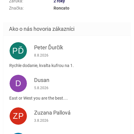
Záruka
:
2 roky
Značka
:
Roncato
Peter Ďurčík
PĎ
Hodnotenie obchodu je 5 z 5 hviezdičiek.
8.8.2026
Rychle dodanie, kvalta kufrou na 1.
Dusan
D
Hodnotenie obchodu je 5 z 5 hviezdičiek.
5.8.2026
East or West you are the best....
Zuzana Pallová
ZP
Hodnotenie obchodu je 5 z 5 hviezdičiek.
3.8.2026