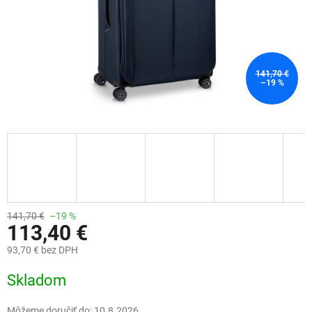
141,70 €
–19 %
141,70 €
–19 %
113,40 €
93,70 € bez DPH
Jednotková
Skladom
cena:
Môžeme doručiť do:
10.8.2026