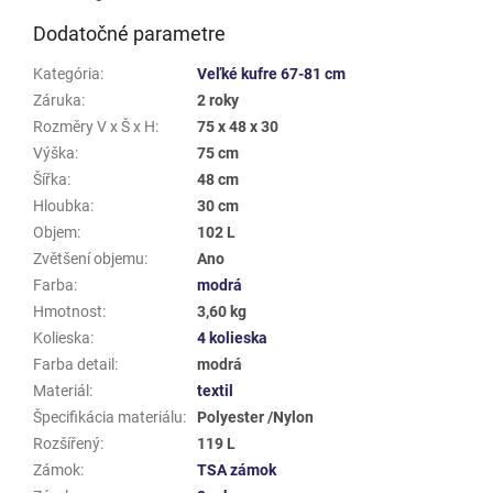
Dodatočné parametre
Kategória
:
Veľké kufre 67-81 cm
Záruka
:
2 roky
Rozměry V x Š x H
:
75 x 48 x 30
Výška
:
75 cm
Šířka
:
48 cm
Hloubka
:
30 cm
Objem
:
102 L
Zvětšení objemu
:
Ano
Farba
:
modrá
Hmotnost
:
3,60 kg
Kolieska
:
4 kolieska
Farba detail
:
modrá
Materiál
:
textil
Špecifikácia materiálu
:
Polyester /Nylon
Rozšířený
:
119 L
Zámok
:
TSA zámok