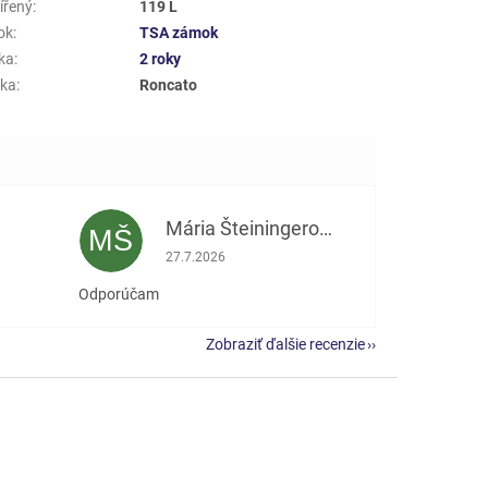
ířený
:
119 L
ok
:
TSA zámok
ka
:
2 roky
ka
:
Roncato
Mária Šteiningerová
MŠ
e 5 z 5 hviezdičiek.
Hodnotenie obchodu je 5 z 5 hviezdičiek.
27.7.2026
Odporúčam
Zobraziť ďalšie recenzie