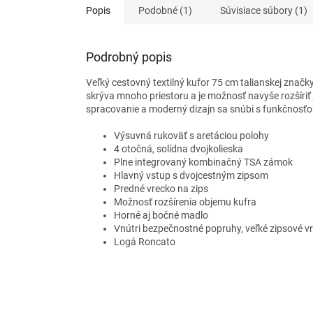
Popis
Podobné (1)
Súvisiace súbory (1)
Podrobný popis
Veľký cestovný textilný kufor 75 cm talianskej značk
skrýva mnoho priestoru a je možnosť navyše rozšíriť 
spracovanie a moderný dizajn sa snúbi s funkčnosťo
Výsuvná rukoväť s aretáciou polohy
4 otočná, solídna dvojkolieska
Plne integrovaný kombinačný TSA zámok
Hlavný vstup s dvojcestným zipsom
Predné vrecko na zips
Možnosť rozšírenia objemu kufra
Horné aj bočné madlo
Vnútri bezpečnostné popruhy, veľké zipsové v
Logá Roncato