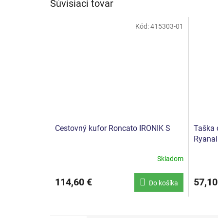
Súvisiaci tovar
Kód:
415303-01
Cestovný kufor Roncato IRONIK S
Taška 
Ryanai
Skladom
114,60 €
57,10
Do košíka