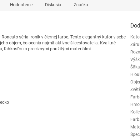
Hodnotenie
Diskusia
Značka
Dod
y Roncato séria Ironik
v čiernej farbe.
Tento elegantný kufor v sebe
Kate
jeho objem, čo ocenia najmä aktívnejší cestovatelia. Kvalitné
Záru
u, ľahkosťou a precíznymi použitými materiálmi.
Rozm
Výšk
Šířk
Hlou
Obj
Zvět
Farb
recko
Hmo
Koli
Farba
Mate
Špeci