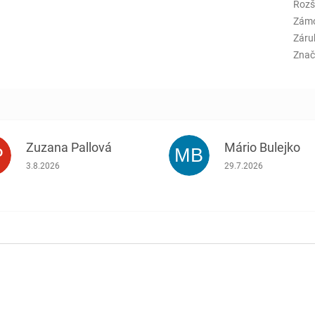
Rozš
Zám
Záru
Znač
Zuzana Pallová
Mário Bulejko
P
MB
.
Hodnotenie obchodu je 5 z 5 hviezdičiek.
Hodnotenie obchodu j
3.8.2026
29.7.2026