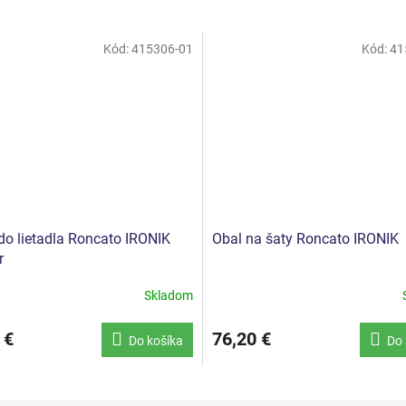
Kód:
415306-01
Kód:
41
do lietadla Roncato IRONIK
Obal na šaty Roncato IRONIK
r
Skladom
 €
76,20 €
Do košíka
Do 