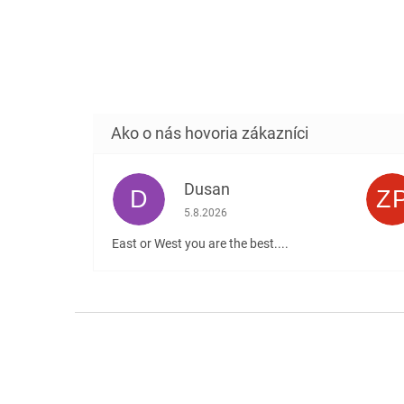
Dusan
D
Z
Hodnotenie obchodu je 5 z 5 hviezdičiek
5.8.2026
East or West you are the best....
Z
á
p
ä
t