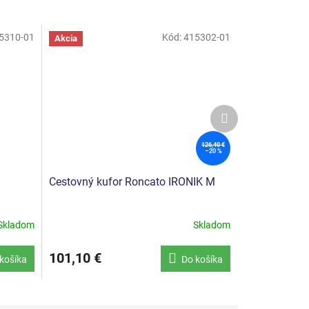
5310-01
Kód:
415302-01
Akcia
Ďalší
produkt
126,40 €
–20 %
Cestovný kufor Roncato IRONIK M
Skladom
Skladom
101,10 €
košíka
Do košíka