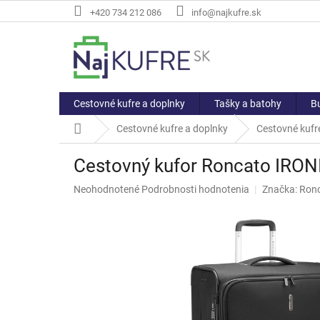
Prejsť
+420 734 212 086
info@najkufre.sk
na
obsah
Cestovné kufre a doplnky
Tašky a batohy
Bu
Domov
Cestovné kufre a doplnky
Cestovné kufre
Cestovný kufor Roncato IRON
Priemerné
Neohodnotené
Podrobnosti hodnotenia
Značka:
Ron
hodnotenie
produktu
je
0,0
z
5
hviezdičiek.