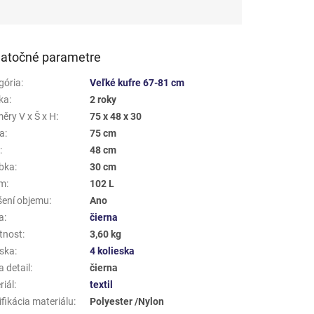
atočné parametre
gória
:
Veľké kufre 67-81 cm
ka
:
2 roky
ěry V x Š x H
:
75 x 48 x 30
a
:
75 cm
a
:
48 cm
bka
:
30 cm
em
:
102 L
šení objemu
:
Ano
a
:
čierna
tnost
:
3,60 kg
eska
:
4 kolieska
 detail
:
čierna
riál
:
textil
fikácia materiálu
:
Polyester /Nylon