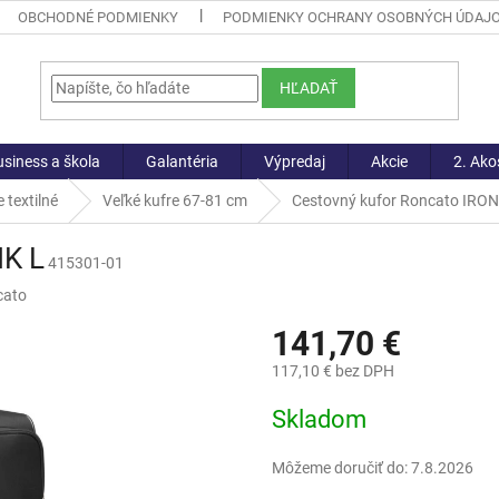
OBCHODNÉ PODMIENKY
PODMIENKY OCHRANY OSOBNÝCH ÚDAJ
HĽADAŤ
siness a škola
Galantéria
Výpredaj
Akcie
2. Ako
 textilné
Veľké kufre 67-81 cm
Cestovný kufor Roncato IRON
IK L
415301-01
cato
141,70 €
117,10 € bez DPH
Jednotková
Skladom
cena:
Môžeme doručiť do:
7.8.2026