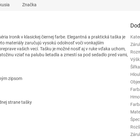
kusia
Značka
Dod
ria Ironik v klasickej čiernej farbe. Elegantná a praktická taška je
Kate
ieto materiály zaručujú vysokú odolnosť voči vonkajším
Záru
preprave vašich vecí.
Tašku je možné nosiť aj v ruke vďaka uchom,
Rozm
ožinu vziať na palubu lietadla a zmestí sa pod sedadlo pred vami,
Výšk
Šířk
Hlou
uchým zipsom
Obj
Farb
Hmo
dnej strane tašky
Farba
Mate
Špeci
Rozš
Záru