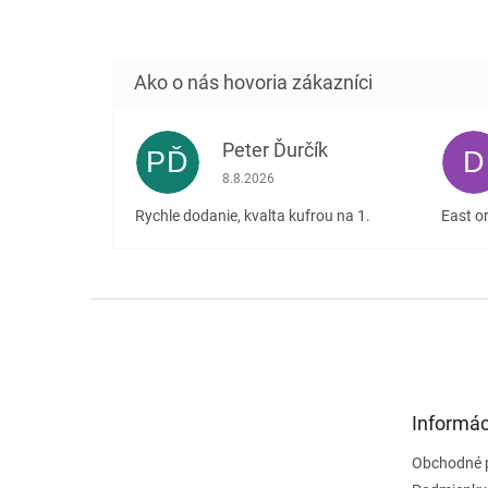
Peter Ďurčík
PĎ
D
Hodnotenie obchodu je 5 z 5 hviezdičiek
8.8.2026
Rychle dodanie, kvalta kufrou na 1.
East or
Z
á
p
ä
t
Informác
i
e
Obchodné 