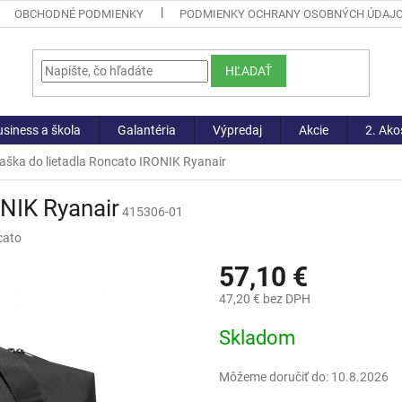
OBCHODNÉ PODMIENKY
PODMIENKY OCHRANY OSOBNÝCH ÚDAJ
HĽADAŤ
siness a škola
Galantéria
Výpredaj
Akcie
2. Ako
aška do lietadla Roncato IRONIK Ryanair
ONIK Ryanair
415306-01
cato
57,10 €
47,20 € bez DPH
Jednotková
Skladom
cena:
Môžeme doručiť do:
10.8.2026