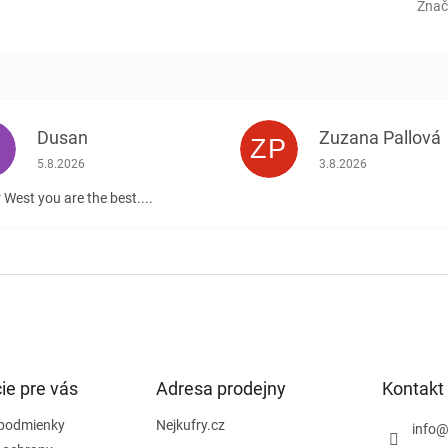
Znač
Dusan
Zuzana Pallová
ZP
.
Hodnotenie obchodu je 5 z 5 hviezdičiek.
Hodnotenie obchodu j
5.8.2026
3.8.2026
 West you are the best....
ie pre vás
Adresa prodejny
Kontakt
podmienky
Nejkufry.cz
info