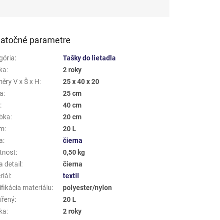
atočné parametre
gória
:
Tašky do lietadla
ka
:
2 roky
ěry V x Š x H
:
25 x 40 x 20
a
:
25 cm
a
:
40 cm
bka
:
20 cm
em
:
20 L
a
:
čierna
tnost
:
0,50 kg
 detail
:
čierna
riál
:
textil
fikácia materiálu
:
polyester/nylon
ířený
:
20 L
ka
:
2 roky