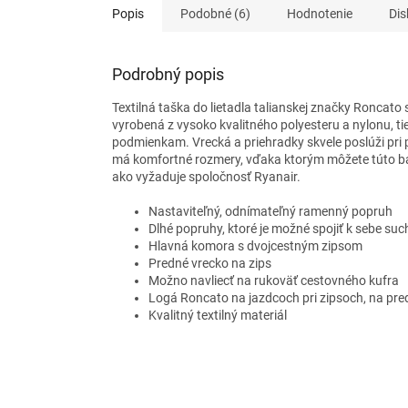
Popis
Podobné (6)
Hodnotenie
Dis
Podrobný popis
Textilná taška do lietadla talianskej značky Roncato sé
vyrobená z vysoko kvalitného polyesteru a nylonu, t
podmienkam. Vrecká a priehradky skvele poslúži pri 
má komfortné rozmery, vďaka ktorým môžete túto bat
ako vyžaduje spoločnosť Ryanair.
Nastaviteľný, odnímateľný ramenný popruh
Dlhé popruhy, ktoré je možné spojiť k sebe s
Hlavná komora s dvojcestným zipsom
Predné vrecko na zips
Možno navliecť na rukoväť cestovného kufra
Logá Roncato na jazdcoch pri zipsoch, na pre
Kvalitný textilný materiál