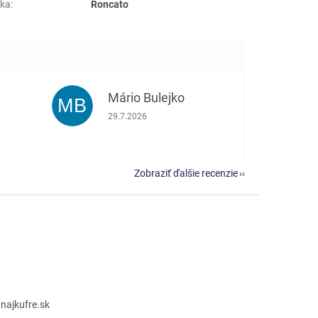
ka
:
Roncato
Mário Bulejko
MB
e 5 z 5 hviezdičiek.
Hodnotenie obchodu je 5 z 5 hviezdičiek.
29.7.2026
Zobraziť ďalšie recenzie
@
najkufre.sk