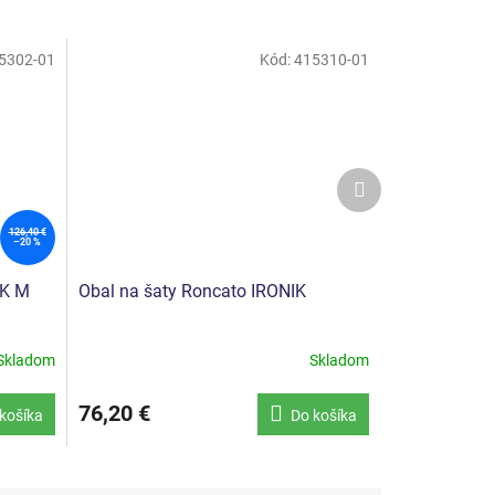
5302-01
Kód:
415310-01
Ďalší
produkt
126,40 €
–20 %
IK M
Obal na šaty Roncato IRONIK
Skladom
Skladom
76,20 €
košíka
Do košíka