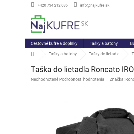
Prejsť
+420 734 212 086
info@najkufre.sk
na
obsah
Cestovné kufre a doplnky
Tašky a batohy
Bu
Domov
Tašky a batohy
Tašky do lietadla
T
Taška do lietadla Roncato IR
Priemerné
Neohodnotené
Podrobnosti hodnotenia
Značka:
Ron
hodnotenie
produktu
je
0,0
z
5
hviezdičiek.