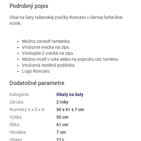
Podrobný popis
Obal na šaty talianskej značky Roncato v čiernej farbe línie
Ironik.
Možno zavesiť ramienka.
Vnútorné vrecká na zips.
Vonkajšie 2 vrecká na zips.
Možno nosiť v ruke alebo na popruhu cez rameno.
Vnútorná textilná podšívka.
Logo Roncato
Dodatočné parametre
Kategória
:
Obaly na šaty
Záruka
:
2 roky
Rozměry V x Š x H
:
50 x 61 x 7 cm
Výška
:
50 cm
Šířka
:
61 cm
Hloubka
:
7 cm
Objem
:
21 L