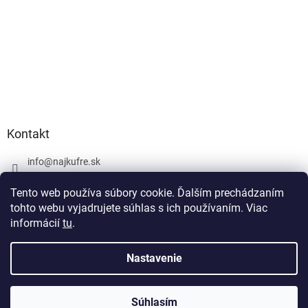
Kontakt
info
@
najkufre.sk
+420 734 212 086
Tento web používa súbory cookie. Ďalším prechádzaním
Facebook
tohto webu vyjadrujete súhlas s ich používaním. Viac
informácií
tu
.
Nastavenie
Vytvoril Shoptet
Súhlasím
Copyright 2026
najkufre.sk
. Všetky práva vyhradené.