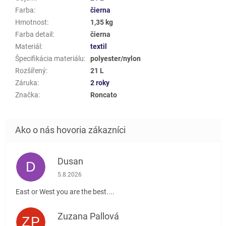
Farba
:
čierna
Hmotnost
:
1,35 kg
Farba detail
:
čierna
Materiál
:
textil
Špecifikácia materiálu
:
polyester/nylon
Rozšířený
:
21 L
Záruka
:
2 roky
Značka
:
Roncato
Dusan
D
Hodnotenie obchodu je 5 z 5 hviezdičiek.
5.8.2026
East or West you are the best....
Zuzana Pallová
ZP