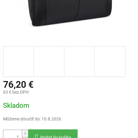
76,20 €
63 € bez DPH
Jednotková
Skladom
cena:
Môžeme doručiť do:
10.8.2026
Pridať do košíka