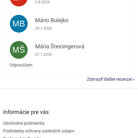
Hodnotenie obchodu je 5 z 5 hviezdičiek.
3.8.2026
Mário Bulejko
MB
Hodnotenie obchodu je 5 z 5 hviezdičiek.
29.7.2026
Mária Šteiningerová
MŠ
Hodnotenie obchodu je 5 z 5 hviezdičiek.
27.7.2026
Odporúčam
Zobraziť ďalšie recenzie
Z
á
p
ä
Informácie pre vás
t
Obchodné podmienky
i
e
Podmienky ochrany osobných údajov