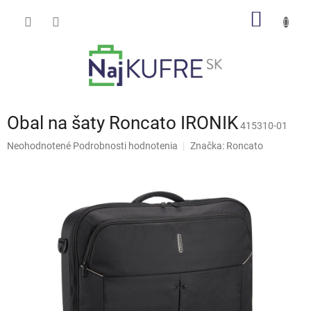
Prejsť
NÁKU
na
obsah
KOŠÍK
Obal na šaty Roncato IRONIK
415310-01
Priemerné
Neohodnotené
Podrobnosti hodnotenia
Značka:
Roncato
hodnotenie
produktu
je
0,0
z
5
hviezdičiek.