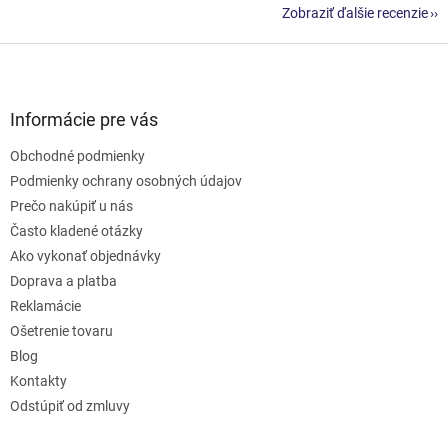
Zobraziť ďalšie recenzie
Z
á
p
ä
Informácie pre vás
t
Obchodné podmienky
i
e
Podmienky ochrany osobných údajov
Prečo nakúpiť u nás
Často kladené otázky
Ako vykonať objednávky
Doprava a platba
Reklamácie
Ošetrenie tovaru
Blog
Kontakty
Odstúpiť od zmluvy