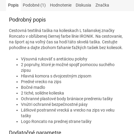
Popis
Podobné (1)
Hodnotenie
Diskusia
Značka
Podrobný popis
Cestovná textilná taška na kolieskach L talianskej značky
Roncato v obľúbenej čiernej farbe línie IRONIK. Na cestovanie,
na šport aj na voľný čas sa hodí táto skvelá taška. Cestujte
pohodlne a dajte zbohom ťahanie ťažkých tašiek bez koliesok.
Výsuvná rukoväť s aretáciou polohy
2 popruhy, ktoré je možné spojiť pomocou suchého
zipsu
Hlavná komora s dvojcestným zipsom
Predné vrecko na zips
Bočné madlo
2 tiché, solídne kolieska
Ochranné plastové body brániace predreniu tašky
Vnútri ochranné bezpečnostné pásy
Látkové postranné vrecká a vrecko na zips vo veku
tašky
Logo Roncato na prednej strane tašky
Dodatočné parametre