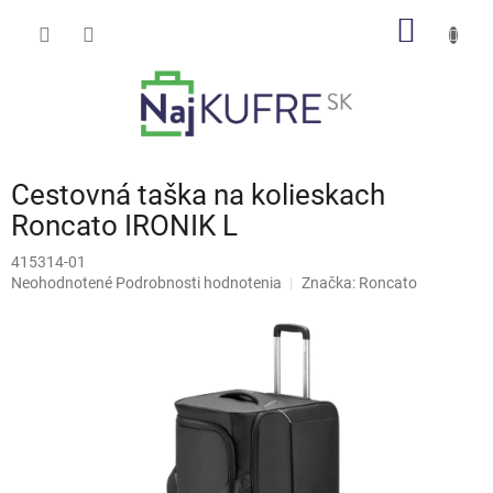
Prejsť
NÁKU
na
obsah
KOŠÍK
Cestovná taška na kolieskach
Roncato IRONIK L
415314-01
Priemerné
Neohodnotené
Podrobnosti hodnotenia
Značka:
Roncato
hodnotenie
produktu
je
0,0
z
5
hviezdičiek.