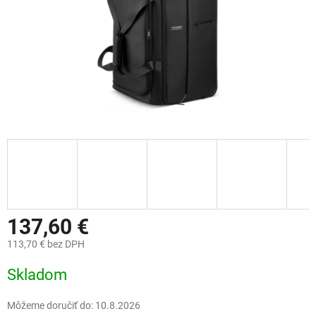
137,60 €
113,70 € bez DPH
Jednotková
Skladom
cena:
Môžeme doručiť do:
10.8.2026