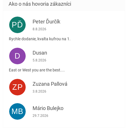
Peter Ďurčík
PĎ
Hodnotenie obchodu je 5 z 5 hviezdičiek.
8.8.2026
Rychle dodanie, kvalta kufrou na 1.
Dusan
D
Hodnotenie obchodu je 5 z 5 hviezdičiek.
5.8.2026
East or West you are the best....
Zuzana Pallová
ZP
Hodnotenie obchodu je 5 z 5 hviezdičiek.
3.8.2026
Mário Bulejko
MB
Hodnotenie obchodu je 5 z 5 hviezdičiek.
29.7.2026