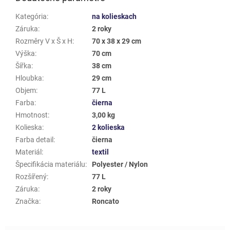
Kategória
:
na kolieskach
Záruka
:
2 roky
Rozměry V x Š x H
:
70 x 38 x 29 cm
Výška
:
70 cm
Šířka
:
38 cm
Hloubka
:
29 cm
Objem
:
77 L
Farba
:
čierna
Hmotnost
:
3,00 kg
Kolieska
:
2 kolieska
Farba detail
:
čierna
Materiál
:
textil
Špecifikácia materiálu
:
Polyester / Nylon
Rozšířený
:
77 L
Záruka
:
2 roky
Značka
:
Roncato