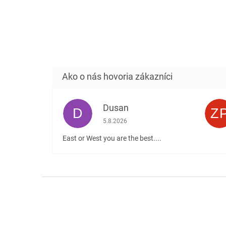
Dusan
D
Z
Hodnotenie obchodu je 5 z 5 hviezdičiek
5.8.2026
East or West you are the best....
Z
á
p
ä
t