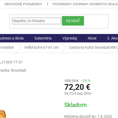
OBCHODNÉ PODMIENKY
PODMIENKY OCHRANY OSOBNÝCH ÚDAJ
HĽADAŤ
siness a škola
Galantéria
Výpredaj
Akcie
2. Ako
 textilné
Veľké kufre 67-81 cm
Cestovný kufor Snowball 4W 
L
21505-77-37
načka:
Snowball
103,10 €
–29 %
72,20 €
59,70 € bez DPH
Jednotková
Skladom
cena:
Môžeme doručiť do:
7.8.2026