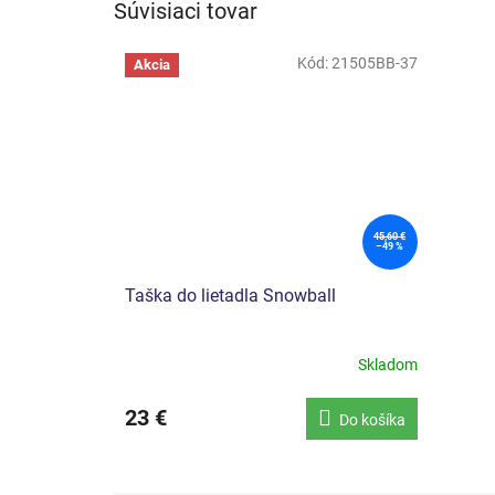
Súvisiaci tovar
Kód:
21505BB-37
Akcia
45,60 €
–49 %
Taška do lietadla Snowball
Skladom
23 €
Do košíka