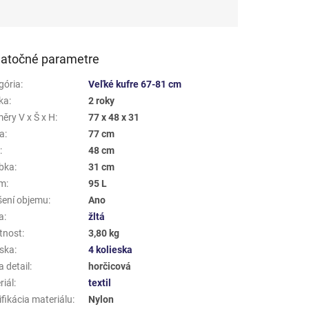
atočné parametre
gória
:
Veľké kufre 67-81 cm
ka
:
2 roky
ěry V x Š x H
:
77 x 48 x 31
a
:
77 cm
a
:
48 cm
bka
:
31 cm
em
:
95 L
šení objemu
:
Ano
a
:
žltá
tnost
:
3,80 kg
eska
:
4 kolieska
 detail
:
horčicová
riál
:
textil
fikácia materiálu
:
Nylon