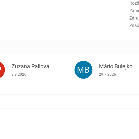
Rozš
Zám
Záru
Znač
Zuzana Pallová
Mário Bulejko
P
MB
.
Hodnotenie obchodu je 5 z 5 hviezdičiek.
Hodnotenie obchodu j
3.8.2026
29.7.2026