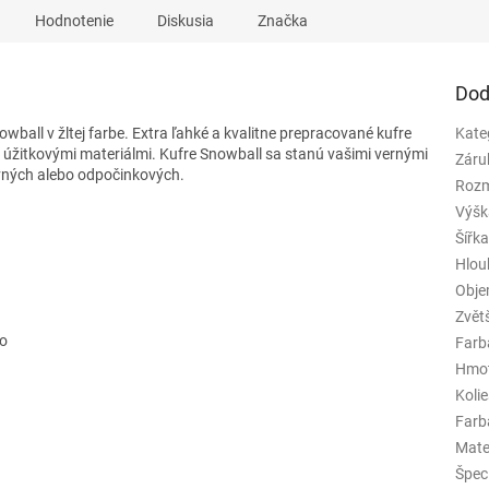
Hodnotenie
Diskusia
Značka
Dod
wball v žltej farbe. Extra ľahké a kvalitne prepracované kufre
Kate
i úžitkovými materiálmi. Kufre Snowball sa stanú vašimi vernými
Záru
ovných alebo odpočinkových.
Rozm
Výšk
Šířk
Hlou
Obj
Zvět
ko
Farb
Hmo
Koli
Farba
Mate
Špeci