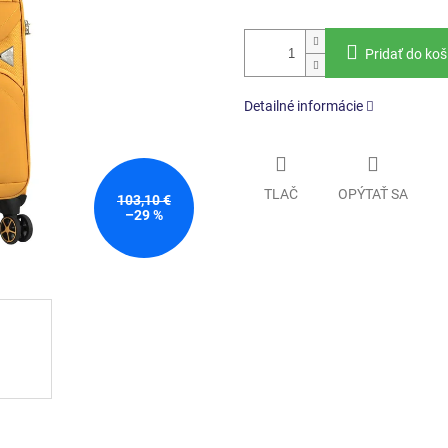
Pridať do koš
Detailné informácie
TLAČ
OPÝTAŤ SA
103,10 €
–29 %