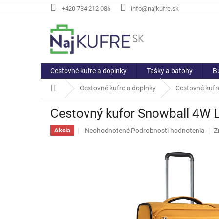
Prejsť
+420 734 212 086
info@najkufre.sk
na
obsah
Cestovné kufre a doplnky
Tašky a batohy
Bu
Domov
Cestovné kufre a doplnky
Cestovné kufre
Cestovný kufor Snowball 4W 
Priemerné
Neohodnotené
Podrobnosti hodnotenia
Z
Akcia
hodnotenie
produktu
je
0,0
z
5
hviezdičiek.