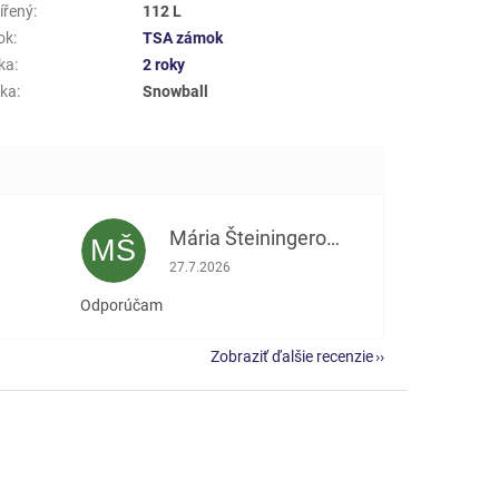
ířený
:
112 L
ok
:
TSA zámok
ka
:
2 roky
ka
:
Snowball
Mária Šteiningerová
MŠ
e 5 z 5 hviezdičiek.
Hodnotenie obchodu je 5 z 5 hviezdičiek.
27.7.2026
Odporúčam
Zobraziť ďalšie recenzie