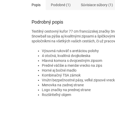
Popis
Podobné (1)
Súvisiace súbory (1)
Podrobný popis
Textilný cestovný kufor 77 cm francúzskej značky Sno
Snowball sa pýšia aj kvalitnými zipsami a špičkovým
spoločníkmi na všetkých vašich cestách, či už prac
Výsuvná rukoväť s aretáciou polohy
4 otočná, kvalitná dvojkolieska
Hlavná komora s dvojcestným zipsom
Predné väčšie a menšie vrecko na zips
Horné aj bočné madlo
Kombinačný TSA zámok
Vnútri bezpečnostné pásy, veľké zipsové vrec
Menovka na zadnej strane
Logo značky na prednej strane
Rozšíriteľný objem