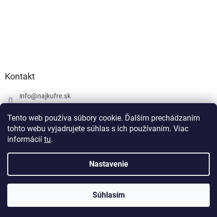
Kontakt
info
@
najkufre.sk
+420 734 212 086
Tento web používa súbory cookie. Ďalším prechádzaním
Facebook
tohto webu vyjadrujete súhlas s ich používaním. Viac
informácií
tu
.
Nastavenie
Vytvoril Shoptet
Súhlasím
Copyright 2026
najkufre.sk
. Všetky práva vyhradené.