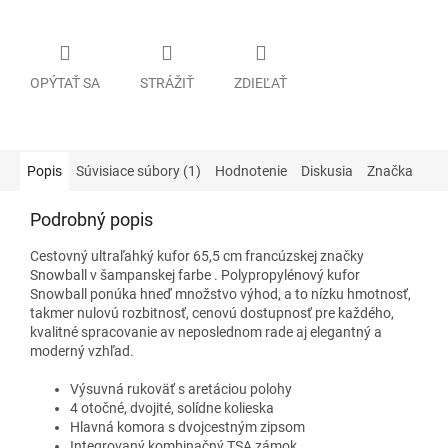
OPÝTAŤ SA
STRÁŽIŤ
ZDIEĽAŤ
Popis
Súvisiace súbory (1)
Hodnotenie
Diskusia
Značka
Podrobný popis
Cestovný ultraľahký kufor 65,5 cm francúzskej značky
Snowball
v šampanskej farbe
. Polypropylénový kufor
Snowball ponúka hneď množstvo výhod, a to nízku hmotnosť,
takmer nulovú rozbitnosť, cenovú dostupnosť pre každého,
kvalitné spracovanie av neposlednom rade aj elegantný a
moderný vzhľad.
Výsuvná rukoväť s aretáciou polohy
4 otočné, dvojité, solídne kolieska
Hlavná komora s dvojcestným zipsom
Integrovaný kombinačný TSA zámok