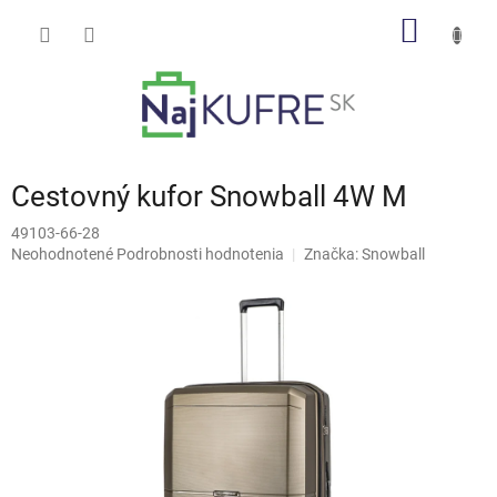
Prejsť
NÁKU
na
obsah
KOŠÍK
Cestovný kufor Snowball 4W M
49103-66-28
Priemerné
Neohodnotené
Podrobnosti hodnotenia
Značka:
Snowball
hodnotenie
produktu
je
0,0
z
5
hviezdičiek.