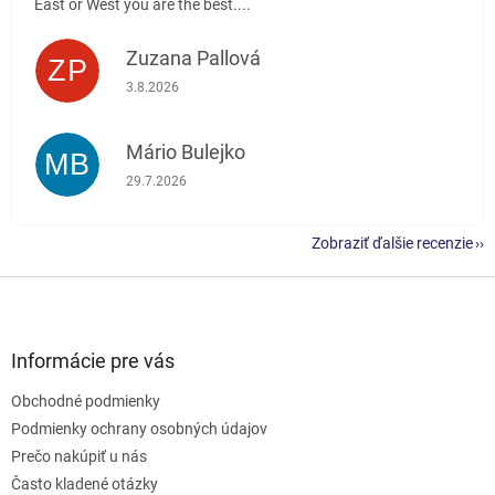
East or West you are the best....
Zuzana Pallová
ZP
Hodnotenie obchodu je 5 z 5 hviezdičiek.
3.8.2026
Mário Bulejko
MB
Hodnotenie obchodu je 5 z 5 hviezdičiek.
29.7.2026
Zobraziť ďalšie recenzie
Z
á
p
ä
Informácie pre vás
t
Obchodné podmienky
i
e
Podmienky ochrany osobných údajov
Prečo nakúpiť u nás
Často kladené otázky