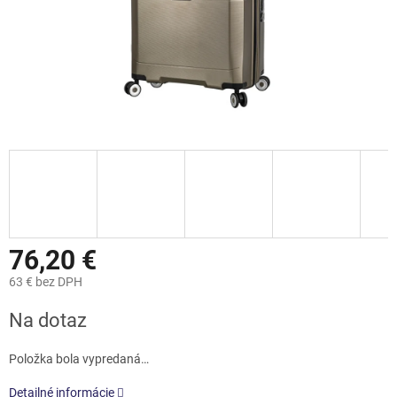
76,20 €
63 € bez DPH
Jednotková
Na dotaz
cena:
Položka bola vypredaná…
Detailné informácie