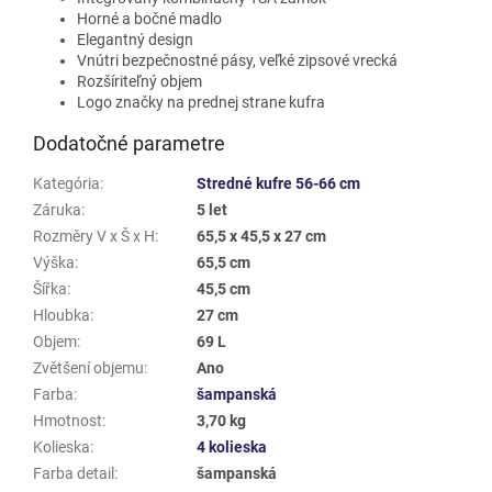
Horné a bočné madlo
Elegantný design
Vnútri bezpečnostné pásy, veľké zipsové vrecká
Rozšíriteľný objem
Logo značky na prednej strane kufra
Dodatočné parametre
Kategória
:
Stredné kufre 56-66 cm
Záruka
:
5 let
Rozměry V x Š x H
:
65,5 x 45,5 x 27 cm
Výška
:
65,5 cm
Šířka
:
45,5 cm
Hloubka
:
27 cm
Objem
:
69 L
Zvětšení objemu
:
Ano
Farba
:
šampanská
Hmotnost
:
3,70 kg
Kolieska
:
4 kolieska
Farba detail
:
šampanská