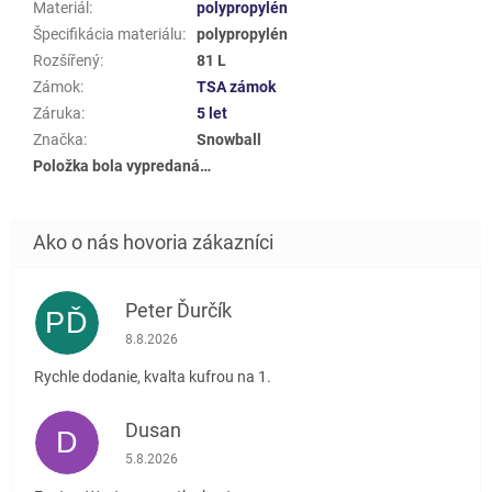
Materiál
:
polypropylén
Špecifikácia materiálu
:
polypropylén
Rozšířený
:
81 L
Zámok
:
TSA zámok
Záruka
:
5 let
Značka
:
Snowball
Položka bola vypredaná…
Peter Ďurčík
PĎ
Hodnotenie obchodu je 5 z 5 hviezdičiek.
8.8.2026
Rychle dodanie, kvalta kufrou na 1.
Dusan
D
Hodnotenie obchodu je 5 z 5 hviezdičiek.
5.8.2026