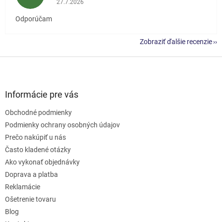
27.7.2026
Odporúčam
Zobraziť ďalšie recenzie
Z
á
p
ä
Informácie pre vás
t
Obchodné podmienky
i
e
Podmienky ochrany osobných údajov
Prečo nakúpiť u nás
Často kladené otázky
Ako vykonať objednávky
Doprava a platba
Reklamácie
Ošetrenie tovaru
Blog