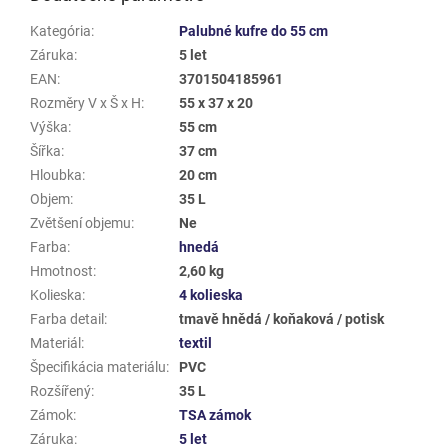
Kategória
:
Palubné kufre do 55 cm
Záruka
:
5 let
EAN
:
3701504185961
Rozměry V x Š x H
:
55 x 37 x 20
Výška
:
55 cm
Šířka
:
37 cm
Hloubka
:
20 cm
Objem
:
35 L
Zvětšení objemu
:
Ne
Farba
:
hnedá
Hmotnost
:
2,60 kg
Kolieska
:
4 kolieska
Farba detail
:
tmavě hnědá / koňaková / potisk
Materiál
:
textil
Špecifikácia materiálu
:
PVC
Rozšířený
:
35 L
Zámok
:
TSA zámok
Záruka
:
5 let