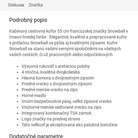
Diskusia
Značka
Podrobný popis
Kabínový cestovný kufor 55 cm francúzskej značky Snowball
v
tmavo hnedej farbe
. Elegantné, kvalitné a prepracované kufre
s potlačou Snowball sa pýšia aj kvalitnými zipsami. Kufre
Snowball sa stanú vašimi vernými spoločníkmi na všetkých
vašich cestách, či už pracovných alebo odpočinkových.
Výsuvná rukoväť s aretáciou polohy
4 otočná, kvalitná dvojkolieska
Hlavná komora s dvojcestným zipsom
Predné vrecko s dvojcestným zipsom
Predné menšie vrecko na zips
Horné madlo
Vnútri bezpečnostné pásy, veľké zipsové vrecko
Vnútorné menšie sieťované vrecko na zips
Integrovaný kombinačný TSA zámok
Logo značky na prednej strane
Táto veľkosť je akceptovaná ako palubná batožina
Dodatočné parametre