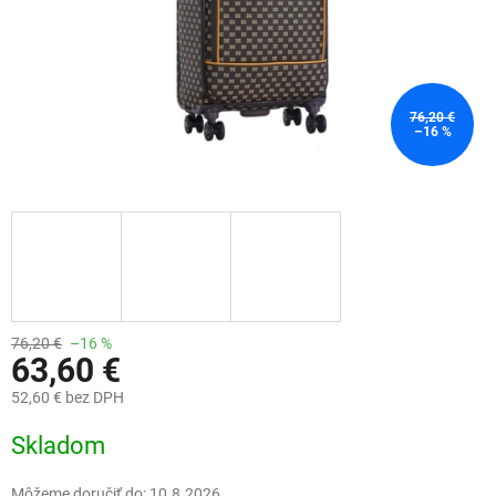
76,20 €
–16 %
76,20 €
–16 %
63,60 €
52,60 € bez DPH
Jednotková
Skladom
cena:
Môžeme doručiť do:
10.8.2026