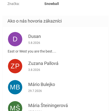
Značka
:
Snowball
Dusan
D
Hodnotenie obchodu je 5 z 5 hviezdičiek.
5.8.2026
East or West you are the best....
Zuzana Pallová
ZP
Hodnotenie obchodu je 5 z 5 hviezdičiek.
3.8.2026
Mário Bulejko
MB
Hodnotenie obchodu je 5 z 5 hviezdičiek.
29.7.2026
Mária Šteiningerová
MŠ
Hodnotenie obchodu je 5 z 5 hviezdičiek.