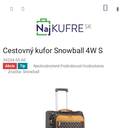
Prejsť
NÁKU
na
obsah
KOŠÍK
Cestovný kufor Snowball 4W S
39204-55-60
Priemerné
Neohodnotené
Podrobnosti hodnotenia
Akcia
Tip
hodnotenie
Značka:
Snowball
produktu
je
0,0
z
5
hviezdičiek.