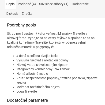
Popis
Podobné (4)
Súvisiace súbory (1)
Hodnotenie
Diskusia
Značka
Podrobný popis
Škrupinový cestovný kufor veľkosti M značky Travelite v
olivovej farbe. Vydajte sa na cesty štýlovo a spoľahnite sa na
kvalitné kufre firmy Travelite, ktoré sú vyrobené z veľmi
odolného materiálu polypropylén.
4 tichá a solídna dvojkolieska
Výsuvná rukoväť s aretáciou polohy
Hlavný vstup s dvojcestným zipsom
Integrovaný kombinačný TSA zámok
Horné aj bočné madlo
Vnútri bezpečnostné popruhy, textilná podšívka, zipsové
vrecká
Možnosť rozšíriteľného objemu
Logá Travelite
Dodatočné parametre