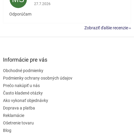
Hodnotenie obchodu je 5 z 5 hviezdičiek.
27.7.2026
Odporúčam
Zobraziť ďalšie recenzie
Z
á
p
ä
Informácie pre vás
t
Obchodné podmienky
i
e
Podmienky ochrany osobných údajov
Prečo nakúpiť u nás
Často kladené otázky
Ako vykonať objednávky
Doprava a platba
Reklamácie
Ošetrenie tovaru
Blog