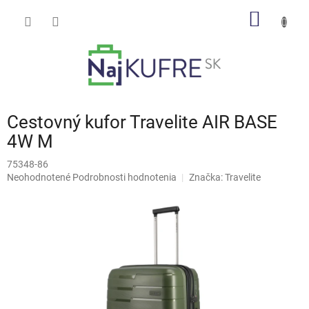
Prejsť
NÁKU
na
obsah
KOŠÍK
Cestovný kufor Travelite AIR BASE
4W M
75348-86
Priemerné
Neohodnotené
Podrobnosti hodnotenia
Značka:
Travelite
hodnotenie
produktu
je
0,0
z
5
hviezdičiek.