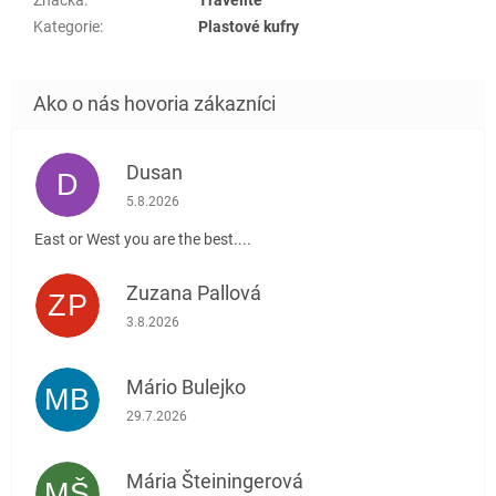
Kategorie
:
Plastové kufry
Dusan
D
Hodnotenie obchodu je 5 z 5 hviezdičiek.
5.8.2026
East or West you are the best....
Zuzana Pallová
ZP
Hodnotenie obchodu je 5 z 5 hviezdičiek.
3.8.2026
Mário Bulejko
MB
Hodnotenie obchodu je 5 z 5 hviezdičiek.
29.7.2026
Mária Šteiningerová
MŠ