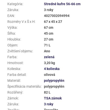
Kategória
:
Stredné kufre 56-66 cm
Záruka
:
3 roky
EAN
:
4027002094994
Rozměry V x Š x H
:
67 x 45 x 27
Výška
:
67 cm
Šířka
:
45 cm
Hloubka
:
27 cm
Objem
:
71 L
Zvětšení objemu
:
Ano
Farba
:
zelená
Hmotnost
:
3,20 kg
Kolieska
:
4 kolieska
Farba detail
:
olivová
Materiál
:
polypropylén
Špecifikácia materiálu
:
polypropylén
Rozšířený
:
82 L
Zámok
:
TSA zámok
Záruka
:
3 roky
Značka
:
Travelite