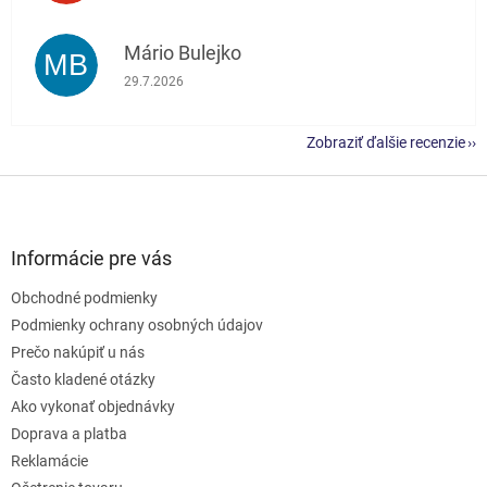
Mário Bulejko
MB
Hodnotenie obchodu je 5 z 5 hviezdičiek.
29.7.2026
Zobraziť ďalšie recenzie
Z
á
p
ä
Informácie pre vás
t
Obchodné podmienky
i
e
Podmienky ochrany osobných údajov
Prečo nakúpiť u nás
Často kladené otázky
Ako vykonať objednávky
Doprava a platba
Reklamácie