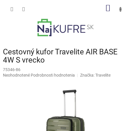
Prejsť
NÁKU
na
obsah
KOŠÍK
Cestovný kufor Travelite AIR BASE
4W S vrecko
75346-86
Priemerné
Neohodnotené
Podrobnosti hodnotenia
Značka:
Travelite
hodnotenie
produktu
je
0,0
z
5
hviezdičiek.