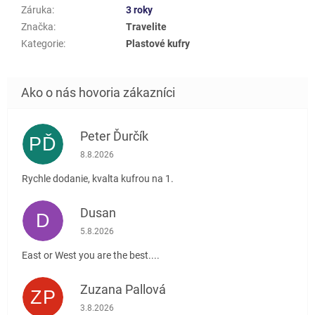
Záruka
:
3 roky
Značka
:
Travelite
Kategorie
:
Plastové kufry
Peter Ďurčík
PĎ
Hodnotenie obchodu je 5 z 5 hviezdičiek.
8.8.2026
Rychle dodanie, kvalta kufrou na 1.
Dusan
D
Hodnotenie obchodu je 5 z 5 hviezdičiek.
5.8.2026
East or West you are the best....
Zuzana Pallová
ZP
Hodnotenie obchodu je 5 z 5 hviezdičiek.
3.8.2026