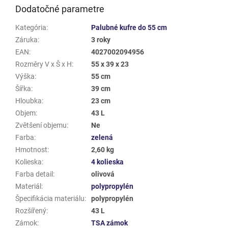
Dodatočné parametre
Kategória
:
Palubné kufre do 55 cm
Záruka
:
3 roky
EAN
:
4027002094956
Rozměry V x Š x H
:
55 x 39 x 23
Výška
:
55 cm
Šířka
:
39 cm
Hloubka
:
23 cm
Objem
:
43 L
Zvětšení objemu
:
Ne
Farba
:
zelená
Hmotnost
:
2,60 kg
Kolieska
:
4 kolieska
Farba detail
:
olivová
Materiál
:
polypropylén
Špecifikácia materiálu
:
polypropylén
Rozšířený
:
43 L
Zámok
:
TSA zámok