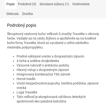
Popis
Podobné (5)
Súvisiace súbory (1)
Hodnotenie
Diskusia
Značka
Podrobný popis
Škrupinový cestovný kufor veľkosti S značky Travelite v olivovej
farbe. Vydajte sa na cesty štýlovo a spoľahnite sa na kvalitné
kufre firmy Travelite, ktoré sú vyrobené z veľmi odolného
materiálu polypropylénu.
Predné výklopné vrecko s dvojcestným zipsom
4 tichá a solídna dvojkolieska
Výsuvná rukoväť s aretáciou polohy
Hlavný vstup s dvojcestným zipsom
Integrovaný kombinačný TSA zámok
Horné madlo
Vnútri bezpečnostné popruhy, textilná podšívka, zipsové
vrecká
Logá Travelite
Táto veľkosť je akceptovaná väčšinou leteckých
spoločností ako palubná batožina