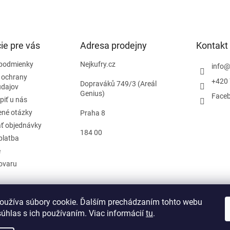
ie pre vás
Adresa prodejny
Kontakt
podmienky
Nejkufry.cz
info
 ochrany
+420 
Dopraváků 749/3 (Areál
údajov
Genius)
Face
piť u nás
ené otázky
Praha 8
ť objednávky
184 00
platba
e
tovaru
oužíva súbory cookie. Ďalším prechádzaním tohto webu
d zmluvy
súhlas s ich používaním. Viac informácií
tu
.