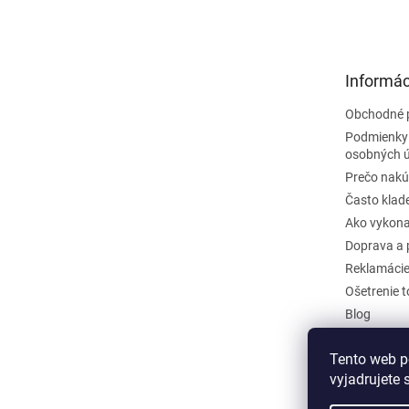
á
p
ä
t
Informác
i
e
Obchodné 
Podmienky
osobných 
Prečo nakú
Často klad
Ako vykona
Doprava a 
Reklamáci
Ošetrenie 
Blog
Kontakty
Tento web p
Odstúpiť o
vyjadrujete 