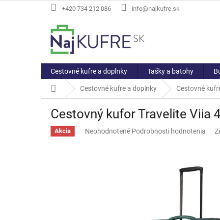
Prejsť
+420 734 212 086
info@najkufre.sk
na
obsah
Cestovné kufre a doplnky
Tašky a batohy
Bu
Domov
Cestovné kufre a doplnky
Cestovné kufre
Cestovný kufor Travelite Viia
Priemerné
Neohodnotené
Podrobnosti hodnotenia
Z
Akcia
hodnotenie
produktu
je
0,0
z
5
hviezdičiek.