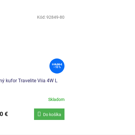
Kód:
92849-80
119,50 €
–10 %
ý kufor Travelite Viia 4W L
Skladom
0 €
Do košíka