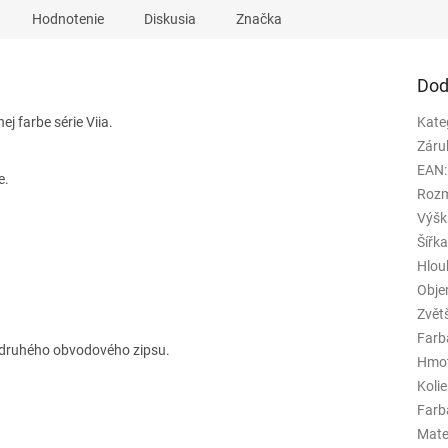
Hodnotenie
Diskusia
Značka
Dod
ej farbe série Viia.
Kate
Záru
EAN
:
e.
Rozm
Výšk
Šířk
Hlou
Obj
Zvět
Farb
 druhého obvodového zipsu.
Hmo
Koli
Farba
Mate