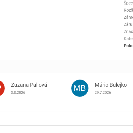
Špeci
Rozš
Zám
Záru
Znač
Kate
Polo
Zuzana Pallová
Mário Bulejko
P
MB
.
Hodnotenie obchodu je 5 z 5 hviezdičiek.
Hodnotenie obchodu j
3.8.2026
29.7.2026