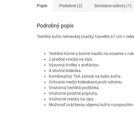
Popis
Podobné (2)
Súvisiace súbory (1)
Podrobný popis
Textilný kufor nemeckej značky travelite 67 cm v zelen
Textilné horné a bočné madlo na nosenie v ruk
2 predné vrecká na zips.
Výsuvná trolley s aretáciou.
4 otočné kolieska.
Kombinačný TSA zámok na boku kufra.
Ochrana medzi kolieskami proti odreniu.
Vnútorná textilná podšívka.
Vnútorné poistné popruhy.
Vnútorné vrecko na zips.
Možnosť zväčšenia objemu kufra rozopnutím