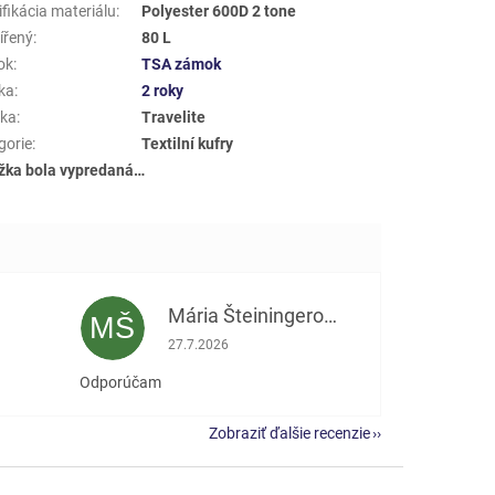
fikácia materiálu
:
Polyester 600D 2 tone
ířený
:
80 L
ok
:
TSA zámok
ka
:
2 roky
ka
:
Travelite
gorie
:
Textilní kufry
žka bola vypredaná…
Mária Šteiningerová
MŠ
e 5 z 5 hviezdičiek.
Hodnotenie obchodu je 5 z 5 hviezdičiek.
27.7.2026
Odporúčam
Zobraziť ďalšie recenzie