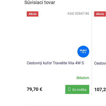
Súvisiaci tovar
Kód:
92847-80
Akcia
Akcia
99,60 €
–19 %
Cestovný kufor Travelite Viia 4W S
Cestovn
Skladom
79,70 €
107,2
Do košíka