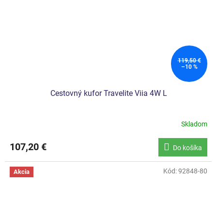
119,50 €
–10 %
Cestovný kufor Travelite Viia 4W L
Skladom
107,20 €
Do košíka
Kód:
92848-80
Akcia