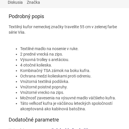
Diskusia
Značka
Podrobný popis
Textilný kufor nemeckej značky travelite 55 cm v zelenej farbe
série Viia.
Textilné madlo na nosenie v ruke.
2 predné vrecká na zips.
Výsuvná trolley s aretáciou.
4 otočné kolieska.
Kombinačný TSA zámok na boku kufra.
Ochrana medzi kolieskami proti odreniu.
Vnútorná textilná podšívka.
Vnútorné poistné popruhy.
Vnútorné vrecko na zips.
Možnosť zavesenia na výsuvné madlo väčšieho kufra.
Táto veľkosť kufra je väčšinou leteckých spoločností
akceptovaná ako kabínová batožina.
Dodatočné parametre