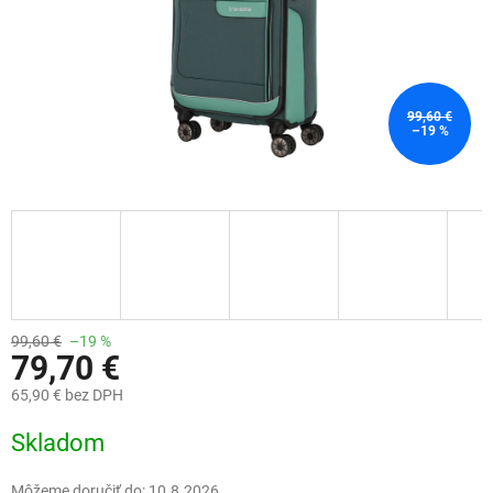
99,60 €
–19 %
99,60 €
–19 %
79,70 €
65,90 € bez DPH
Jednotková
Skladom
cena:
Môžeme doručiť do:
10.8.2026