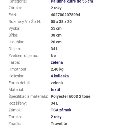
Kategória
:
Palubné kufre do 55 cm
Záruka
:
2 roky
EAN
:
4027002078994
Rozměry V x Š x H
:
55 x 38 x 20
Výška
:
55 cm
Šířka
:
38 cm
Hloubka
:
20 cm
Objem
:
34 L
Zvětšení objemu
:
Ne
Farba
:
zelená
Hmotnost
:
2,40 kg
Kolieska
:
4 kolieska
Farba detail
:
zelená
Materiál
:
textil
Špecifikácia materiálu
:
Polyester 600D 2 tone
Rozšířený
:
34 L
Zámok
:
TSA zámok
Záruka
:
2 roky
Značka
:
Travelite