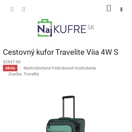
Prejsť
NÁKU
na
obsah
KOŠÍK
Cestovný kufor Travelite Viia 4W S
92847-80
Priemerné
Neohodnotené
Podrobnosti hodnotenia
Akcia
hodnotenie
Značka:
Travelite
produktu
je
0,0
z
5
hviezdičiek.