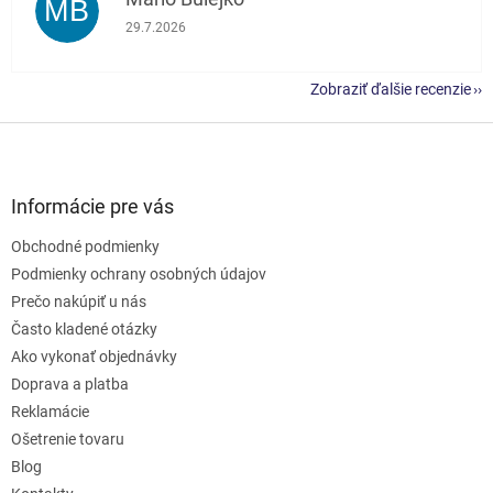
MB
Hodnotenie obchodu je 5 z 5 hviezdičiek.
29.7.2026
Zobraziť ďalšie recenzie
Z
á
p
ä
Informácie pre vás
t
Obchodné podmienky
i
e
Podmienky ochrany osobných údajov
Prečo nakúpiť u nás
Často kladené otázky
Ako vykonať objednávky
Doprava a platba
Reklamácie
Ošetrenie tovaru
Blog