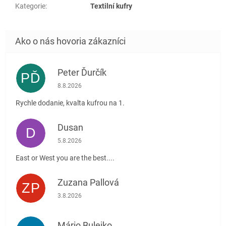
Kategorie
:
Textilní kufry
Peter Ďurčík
PĎ
Hodnotenie obchodu je 5 z 5 hviezdičiek.
8.8.2026
Rychle dodanie, kvalta kufrou na 1.
Dusan
D
Hodnotenie obchodu je 5 z 5 hviezdičiek.
5.8.2026
East or West you are the best....
Zuzana Pallová
ZP
Hodnotenie obchodu je 5 z 5 hviezdičiek.
3.8.2026
Mário Bulejko