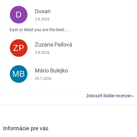
Dusan
D
Hodnotenie obchodu je 5 z 5 hviezdičiek.
5.8.2026
East or West you are the best....
Zuzana Pallová
ZP
Hodnotenie obchodu je 5 z 5 hviezdičiek.
3.8.2026
Mário Bulejko
MB
Hodnotenie obchodu je 5 z 5 hviezdičiek.
29.7.2026
Zobraziť ďalšie recenzie
Z
á
p
ä
Informácie pre vás
t