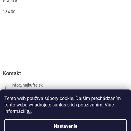
Praha 8
184 00
Kontakt
info
@
najkufre.sk
+420 734 212 086
Tento web používa súbory cookie. Ďalším prechádzaním
Facebook
tohto webu vyjadrujete súhlas s ich používaním. Viac
informácií
tu
.
Nastavenie
Vytvoril Shoptet