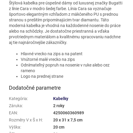
Štýlová kabelka pre úspešné dámy od luxusnej značky Bugatti
z línie Cara
v modro šedej farbe.
Línia Cara sa vyznačuje
športovo elegantným vzhľadom z mäkčeného PU s prednou
stranou s prešitím pripomínajúcim tvar diamantu. Táto
moderná kabelka je vhodná na každodenné nosenie do práce
alebo na schôdzky. Je dostatočne priestranná a vďaka
prvotriednym materiálom a kvalitnému spracovaniu nadchne
aj tie najnáročnejšie zákazníčky.
Hlavné vrecko na zips a na patent
Vnútorné malé vrecko na zips
Odnímateľný
popruh na nosenie v ruke alebo cez
rameno
Logo na prednej strane
Dodatočné parametre
Kategória
:
Kabelky
Záruka
:
2 roky
EAN
:
4250060360989
Rozměry V x Š x H
:
20 x 31 x 7,5 cm
Výška
:
20 cm