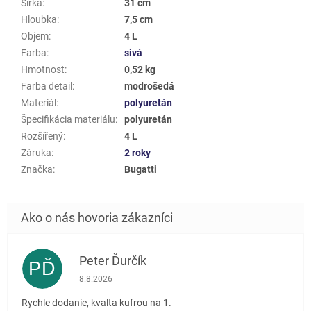
Šířka
:
31 cm
Hloubka
:
7,5 cm
Objem
:
4 L
Farba
:
sivá
Hmotnost
:
0,52 kg
Farba detail
:
modrošedá
Materiál
:
polyuretán
Špecifikácia materiálu
:
polyuretán
Rozšířený
:
4 L
Záruka
:
2 roky
Značka
:
Bugatti
Peter Ďurčík
PĎ
Hodnotenie obchodu je 5 z 5 hviezdičiek.
8.8.2026
Rychle dodanie, kvalta kufrou na 1.