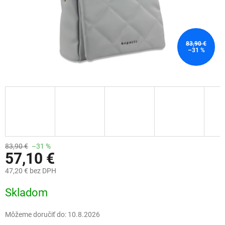
83,90 €
–31 %
83,90 €
–31 %
57,10 €
47,20 € bez DPH
Jednotková
Skladom
cena:
Môžeme doručiť do:
10.8.2026