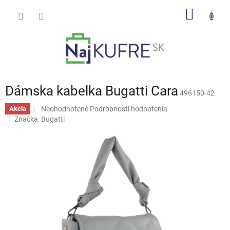
Prejsť
NÁKU
na
obsah
KOŠÍK
Dámska kabelka Bugatti Cara
496150-42
Priemerné
Neohodnotené
Podrobnosti hodnotenia
Akcia
hodnotenie
Značka:
Bugatti
produktu
je
0,0
z
5
hviezdičiek.