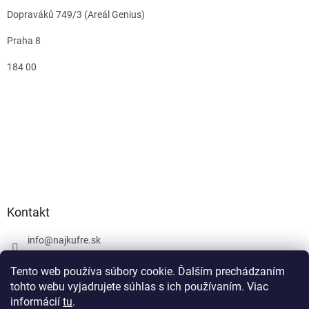
Dopraváků 749/3 (Areál Genius)
Praha 8
184 00
Kontakt
info
@
najkufre.sk
+420 734 212 086
Tento web používa súbory cookie. Ďalším prechádzaním
Facebook
tohto webu vyjadrujete súhlas s ich používaním. Viac
informácií
tu
.