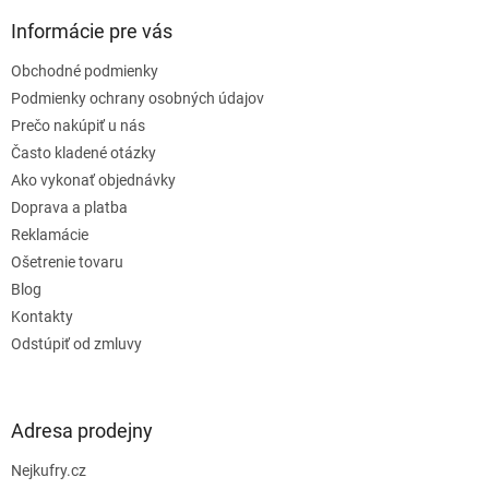
p
ä
Informácie pre vás
t
Obchodné podmienky
i
e
Podmienky ochrany osobných údajov
Prečo nakúpiť u nás
Často kladené otázky
Ako vykonať objednávky
Doprava a platba
Reklamácie
Ošetrenie tovaru
Blog
Kontakty
Odstúpiť od zmluvy
Adresa prodejny
Nejkufry.cz