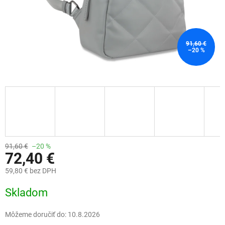
91,60 €
–20 %
91,60 €
–20 %
72,40 €
59,80 € bez DPH
Jednotková
Skladom
cena:
Môžeme doručiť do:
10.8.2026