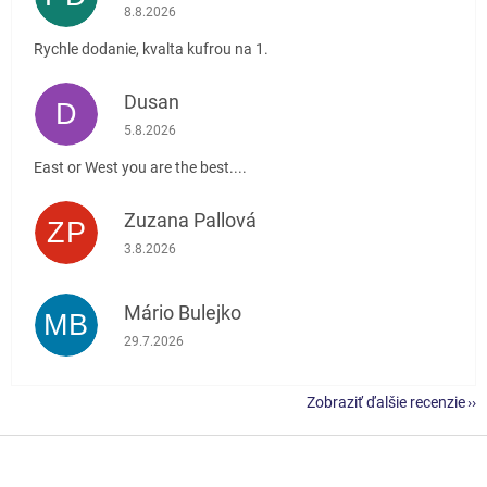
Hodnotenie obchodu je 5 z 5 hviezdičiek.
8.8.2026
Rychle dodanie, kvalta kufrou na 1.
Dusan
D
Hodnotenie obchodu je 5 z 5 hviezdičiek.
5.8.2026
East or West you are the best....
Zuzana Pallová
ZP
Hodnotenie obchodu je 5 z 5 hviezdičiek.
3.8.2026
Mário Bulejko
MB
Hodnotenie obchodu je 5 z 5 hviezdičiek.
29.7.2026
Zobraziť ďalšie recenzie
Z
á