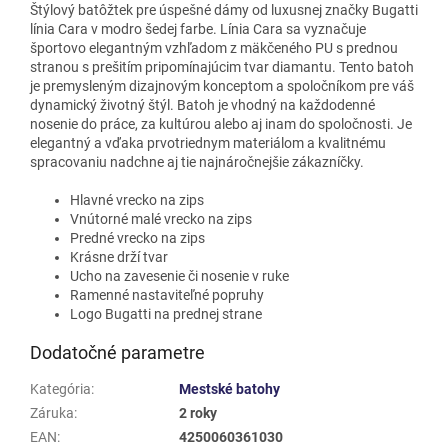
Štýlový batôžtek pre úspešné dámy od luxusnej značky Bugatti
línia Cara v modro šedej farbe. Línia Cara sa vyznačuje
športovo elegantným vzhľadom z mäkčeného PU s prednou
stranou s prešitím pripomínajúcim tvar diamantu. Tento batoh
je
premysleným dizajnovým konceptom a
spoločníkom pre váš
dynamický životný štýl. Batoh je
vhodný na každodenné
nosenie do práce, za kultúrou alebo aj inam do spoločnosti. Je
elegantný a vďaka prvotriednym materiálom a kvalitnému
spracovaniu nadchne aj tie najnáročnejšie zákazníčky.
Hlavné vrecko na zips
Vnútorné malé vrecko na zips
Predné vrecko na zips
Krásne drží tvar
Ucho na zavesenie či nosenie v ruke
Ramenné nastaviteľné popruhy
Logo Bugatti na prednej strane
Dodatočné parametre
Kategória
:
Mestské batohy
Záruka
:
2 roky
EAN
:
4250060361030