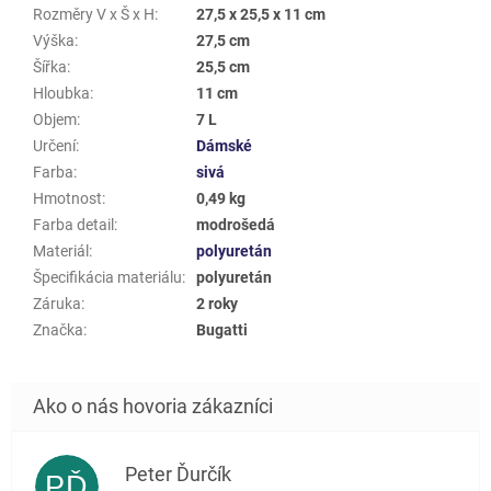
Rozměry V x Š x H
:
27,5 x 25,5 x 11 cm
Výška
:
27,5 cm
Šířka
:
25,5 cm
Hloubka
:
11 cm
Objem
:
7 L
Určení
:
Dámské
Farba
:
sivá
Hmotnost
:
0,49 kg
Farba detail
:
modrošedá
Materiál
:
polyuretán
Špecifikácia materiálu
:
polyuretán
Záruka
:
2 roky
Značka
:
Bugatti
Peter Ďurčík
PĎ