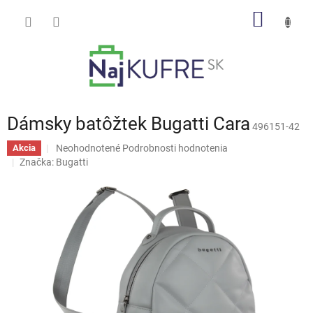
Prejsť
NÁKU
na
obsah
KOŠÍK
Dámsky batôžtek Bugatti Cara
496151-42
Priemerné
Neohodnotené
Podrobnosti hodnotenia
Akcia
hodnotenie
Značka:
Bugatti
produktu
je
0,0
z
5
hviezdičiek.