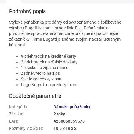
Podrobný popis
Štýlová peňaženka pre dámy od svetoznámeho a špičkového
výrobcu Bugatti v khaki farbe z línie Ella. Peňaženka je
prvotriedne spracovaná a nadchne tak aj tie najnáročnejšie
zákazníčky. Firma Bugatti je známa svojimi naozaj luxusnými
kúskami.
8 priehradok na kreditné karty
2 priehradok na ďalšie doklady
1 vrecko na zips na mince
Zadné vrecko na zips
Svetlé koncovky zipsu
Logo Bugatti na prednej strane
Dodatočné parametre
Kategória
:
Dámske peňaženky
Záruka
:
2 roky
EAN
:
4250060359570
Rozměry V x Š x H
:
10,5 x 19 x 2