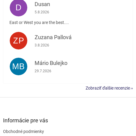
Dusan
D
Hodnotenie obchodu je 5 z 5 hviezdičiek.
5.8.2026
East or West you are the best....
Zuzana Pallová
ZP
Hodnotenie obchodu je 5 z 5 hviezdičiek.
3.8.2026
Mário Bulejko
MB
Hodnotenie obchodu je 5 z 5 hviezdičiek.
29.7.2026
Zobraziť ďalšie recenzie
Z
á
p
ä
Informácie pre vás
t
Obchodné podmienky
i