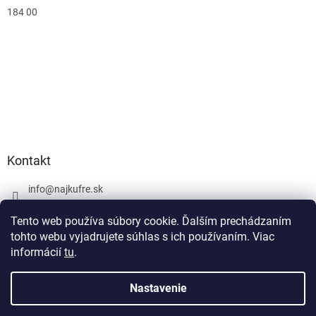
184 00
Kontakt
info
@
najkufre.sk
+420 734 212 086
Tento web používa súbory cookie. Ďalším prechádzaním
Facebook
tohto webu vyjadrujete súhlas s ich používaním. Viac
informácií
tu
.
Nastavenie
Vytvoril Shoptet