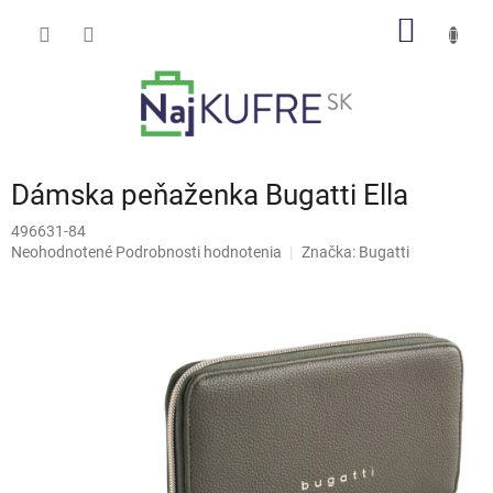
Prejsť
NÁKU
na
obsah
KOŠÍK
Dámska peňaženka Bugatti Ella
496631-84
Priemerné
Neohodnotené
Podrobnosti hodnotenia
Značka:
Bugatti
hodnotenie
produktu
je
0,0
z
5
hviezdičiek.