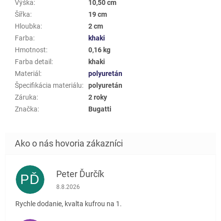
Výška
:
10,50 cm
Šířka
:
19 cm
Hloubka
:
2 cm
Farba
:
khaki
Hmotnost
:
0,16 kg
Farba detail
:
khaki
Materiál
:
polyuretán
Špecifikácia materiálu
:
polyuretán
Záruka
:
2 roky
Značka
:
Bugatti
Peter Ďurčík
PĎ
Hodnotenie obchodu je 5 z 5 hviezdičiek.
8.8.2026
Rychle dodanie, kvalta kufrou na 1.