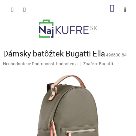
Prejsť
NÁKU
na
obsah
KOŠÍK
Dámsky batôžtek Bugatti Ella
496630-84
Priemerné
Neohodnotené
Podrobnosti hodnotenia
Značka:
Bugatti
hodnotenie
produktu
je
0,0
z
5
hviezdičiek.