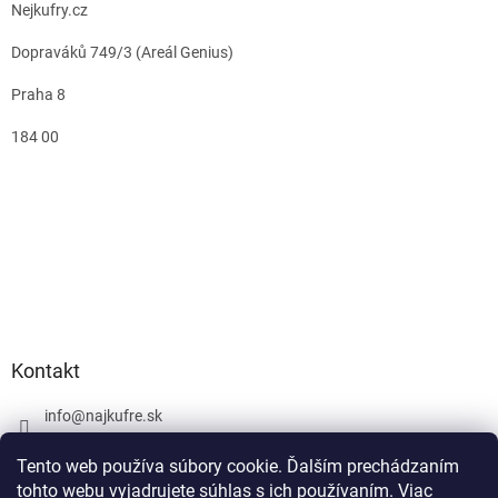
Nejkufry.cz
Dopraváků 749/3 (Areál Genius)
Praha 8
184 00
Kontakt
info
@
najkufre.sk
+420 734 212 086
Tento web používa súbory cookie. Ďalším prechádzaním
Facebook
tohto webu vyjadrujete súhlas s ich používaním. Viac