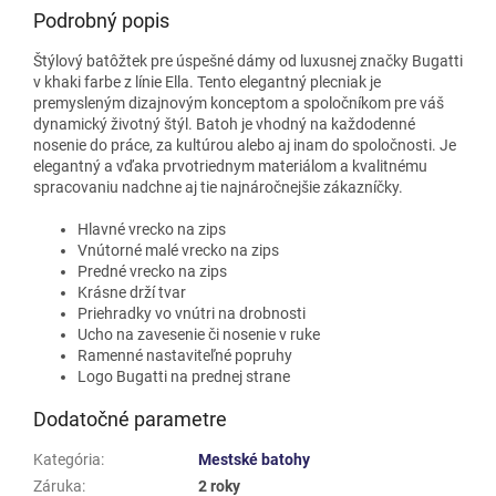
Podrobný popis
Štýlový batôžtek pre úspešné dámy od luxusnej značky Bugatti
v khaki farbe z línie Ella. Tento elegantný plecniak je
premysleným dizajnovým konceptom a
spoločníkom pre váš
dynamický životný štýl. Batoh je
vhodný na každodenné
nosenie do práce, za kultúrou alebo aj inam do spoločnosti. Je
elegantný a vďaka prvotriednym materiálom a kvalitnému
spracovaniu nadchne aj tie najnáročnejšie zákazníčky.
Hlavné vrecko na zips
Vnútorné malé vrecko na zips
Predné vrecko na zips
Krásne drží tvar
Priehradky vo vnútri na drobnosti
Ucho na zavesenie či nosenie v ruke
Ramenné nastaviteľné popruhy
Logo Bugatti na prednej strane
Dodatočné parametre
Kategória
:
Mestské batohy
Záruka
:
2 roky