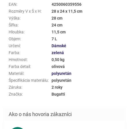
EAN
:
4250060359556
Rozměry V x Š x H
:
28 x 24 x 11,5 cm
Výška
:
28 cm
Šířka
:
24 cm
Hloubka
:
11,5 cm
Objem
:
7 L
Určení
:
Dámské
Farba
:
zelená
Hmotnost
:
0,50 kg
Farba detail
:
olivová
Materiál
:
polyuretán
Špecifikácia materiálu
:
polyuretán
Záruka
:
2 roky
Značka
:
Bugatti