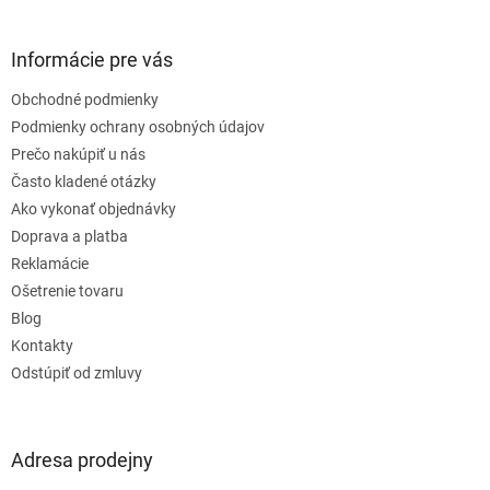
á
p
ä
Informácie pre vás
t
Obchodné podmienky
i
e
Podmienky ochrany osobných údajov
Prečo nakúpiť u nás
Často kladené otázky
Ako vykonať objednávky
Doprava a platba
Reklamácie
Ošetrenie tovaru
Blog
Kontakty
Odstúpiť od zmluvy
Adresa prodejny