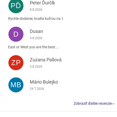
Peter Ďurčík
PĎ
Hodnotenie obchodu je 5 z 5 hviezdičiek.
8.8.2026
Rychle dodanie, kvalta kufrou na 1.
Dusan
D
Hodnotenie obchodu je 5 z 5 hviezdičiek.
5.8.2026
East or West you are the best....
Zuzana Pallová
ZP
Hodnotenie obchodu je 5 z 5 hviezdičiek.
3.8.2026
Mário Bulejko
MB
Hodnotenie obchodu je 5 z 5 hviezdičiek.
29.7.2026
Zobraziť ďalšie recenzie
Z