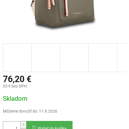
76,20 €
63 € bez DPH
Jednotková
Skladom
cena:
Môžeme doručiť do:
11.8.2026
Pridať do košíka