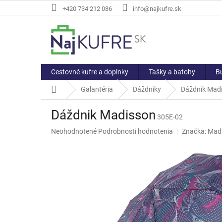
Prejsť
+420 734 212 086
info@najkufre.sk
na
obsah
Cestovné kufre a doplnky
Tašky a batohy
Bu
Domov
Galantéria
Dáždniky
Dáždnik Mad
Dáždnik Madisson
305E-02
Priemerné
Neohodnotené
Podrobnosti hodnotenia
Značka:
Mad
hodnotenie
produktu
je
0,0
z
5
hviezdičiek.