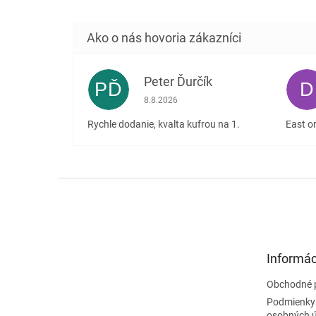
Peter Ďurčík
PĎ
D
Hodnotenie obchodu je 5 z 5 hviezdičiek
8.8.2026
Rychle dodanie, kvalta kufrou na 1.
East or
Z
á
p
ä
t
Informác
i
e
Obchodné 
Podmienky
osobných 