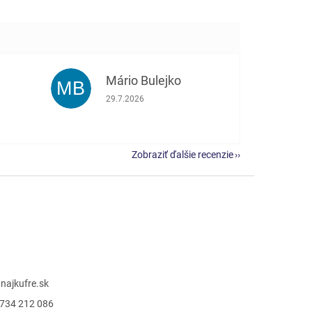
Mário Bulejko
MB
e 5 z 5 hviezdičiek.
Hodnotenie obchodu je 5 z 5 hviezdičiek.
29.7.2026
Zobraziť ďalšie recenzie
@
najkufre.sk
734 212 086