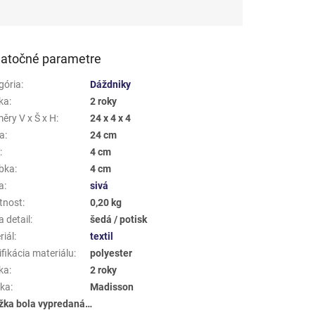
atočné parametre
gória
:
Dáždniky
ka
:
2 roky
ěry V x Š x H
:
24 x 4 x 4
a
:
24 cm
a
:
4 cm
bka
:
4 cm
a
:
sivá
tnost
:
0,20 kg
 detail
:
šedá / potisk
riál
:
textil
fikácia materiálu
:
polyester
ka
:
2 roky
ka
:
Madisson
žka bola vypredaná…