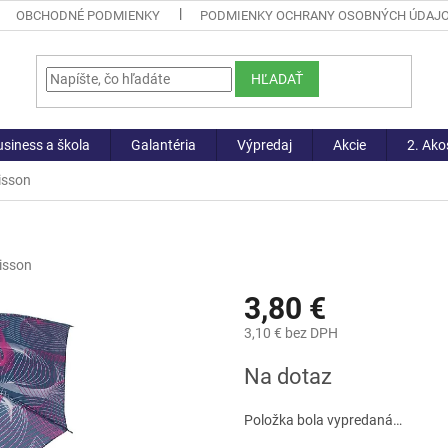
OBCHODNÉ PODMIENKY
PODMIENKY OCHRANY OSOBNÝCH ÚDAJ
HĽADAŤ
siness a škola
Galantéria
Výpredaj
Akcie
2. Ako
isson
isson
3,80 €
3,10 € bez DPH
Jednotková
Na dotaz
cena:
Položka bola vypredaná…