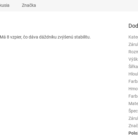
kusia
Značka
Dod
Má 8 vzpier, čo dáva dáždniku zvýšenú stabilitu.
Kate
Záru
Rozm
Výšk
Šířk
Hlou
Farb
Hmo
Farba
Mate
Špeci
Záru
Znač
Polo