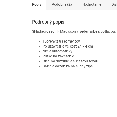
Popis
Podobné (2)
Hodnotenie
Dis
Podrobný popis
Skladací dáždnik Madisson v šedej farbe s potlačou. 
Tvorený z 8 segmentov
Po uzavretí je veľkosť 24 x 4 cm
Nie je automatický
Pútko na zavesenie
Obal na dáždnik je súčasťou tovaru
Balenie dáždnika na suchý zips