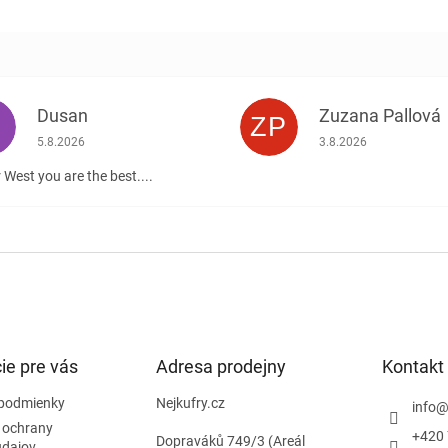
Dusan
Zuzana Pallová
ZP
.
Hodnotenie obchodu je 5 z 5 hviezdičiek.
Hodnotenie obchodu j
5.8.2026
3.8.2026
 West you are the best....
ie pre vás
Adresa prodejny
Kontakt
podmienky
Nejkufry.cz
info
 ochrany
+420 
Dopraváků 749/3 (Areál
údajov