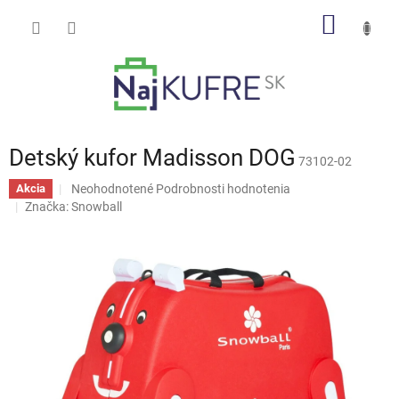
Prejsť
NÁKU
na
obsah
KOŠÍK
Detský kufor Madisson DOG
73102-02
Priemerné
Neohodnotené
Podrobnosti hodnotenia
Akcia
hodnotenie
Značka:
Snowball
produktu
je
0,0
z
5
hviezdičiek.