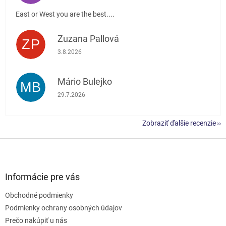
East or West you are the best....
Zuzana Pallová
ZP
Hodnotenie obchodu je 5 z 5 hviezdičiek.
3.8.2026
Mário Bulejko
MB
Hodnotenie obchodu je 5 z 5 hviezdičiek.
29.7.2026
Zobraziť ďalšie recenzie
Z
á
p
ä
Informácie pre vás
t
Obchodné podmienky
i
e
Podmienky ochrany osobných údajov
Prečo nakúpiť u nás