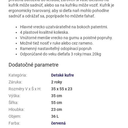
kufrík môže sadnúť, alebo sa na kufríku môže voziť. Kufrík je
ergonomicky tvarovaný, aby si dieťa naň mohlo pohodlne
sadnúť a odrážať sa, poprípade ho môžete ťahať.
Hlavné vrecko uzatvárateľné na bokoch patentmi.
4 plastové kvalitné kolieska.
Vnútorné menšie vrecko na gumu a poistné popruhy.
Možné tiež nosiť v ruke alebo cez rameno.
Ramenný nastaviteľný odopínací popruh
Odporúčané do veku dieťaťa 3 roky/max.20kg
Dodatočné parametre
Kategória
:
Detské kufre
Záruka
:
2 roky
Rozměry V x Š x H
:
35 x 55 x 23
Výška
:
35 cm
Šířka
:
55 cm
Hloubka
:
23 cm
Objem
:
36 L
Farba
:
červená