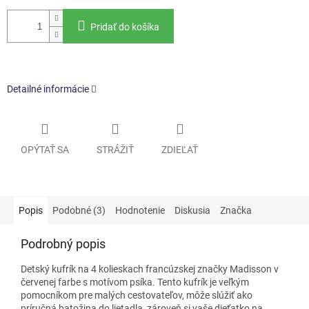
Pridať do košíka
Detailné informácie
OPÝTAŤ SA
STRÁŽIŤ
ZDIEĽAŤ
Popis
Podobné (3)
Hodnotenie
Diskusia
Značka
Podrobný popis
Detský kufrík na 4 kolieskach francúzskej značky Madisson v
červenej farbe s motívom psíka. Tento kufrík je veľkým
pomocníkom pre malých cestovateľov, môže slúžiť ako
príručná batožina do lietadla, zároveň si vaše dieťatko na