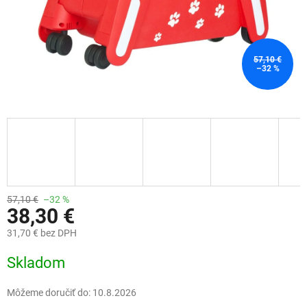
57,10 €
–32 %
57,10 €
–32 %
38,30 €
31,70 € bez DPH
Jednotková
Skladom
cena:
Môžeme doručiť do:
10.8.2026