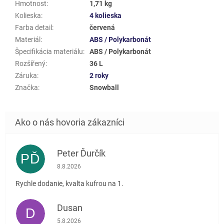
Hmotnost
:
1,71 kg
Kolieska
:
4 kolieska
Farba detail
:
červená
Materiál
:
ABS / Polykarbonát
Špecifikácia materiálu
:
ABS / Polykarbonát
Rozšířený
:
36 L
Záruka
:
2 roky
Značka
:
Snowball
Peter Ďurčík
PĎ
Hodnotenie obchodu je 5 z 5 hviezdičiek.
8.8.2026
Rychle dodanie, kvalta kufrou na 1.
Dusan
D
Hodnotenie obchodu je 5 z 5 hviezdičiek.
5.8.2026