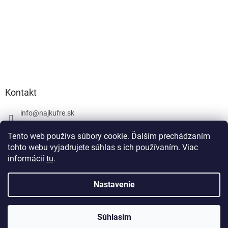
Kontakt
info
@
najkufre.sk
+420 734 212 086
Tento web používa súbory cookie. Ďalším prechádzaním
Facebook
tohto webu vyjadrujete súhlas s ich používaním. Viac
informácií
tu
.
Nastavenie
Vytvoril Shoptet
Súhlasím
Copyright 2026
najkufre.sk
. Všetky práva vyhradené.