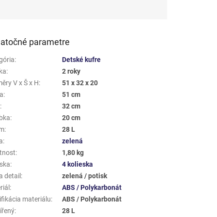
atočné parametre
gória
:
Detské kufre
ka
:
2 roky
ěry V x Š x H
:
51 x 32 x 20
a
:
51 cm
a
:
32 cm
bka
:
20 cm
em
:
28 L
a
:
zelená
tnost
:
1,80 kg
eska
:
4 kolieska
 detail
:
zelená / potisk
riál
:
ABS / Polykarbonát
fikácia materiálu
:
ABS / Polykarbonát
ířený
:
28 L