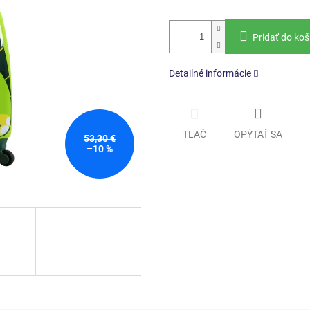
Pridať do koš
Detailné informácie
TLAČ
OPÝTAŤ SA
53,30 €
–10 %