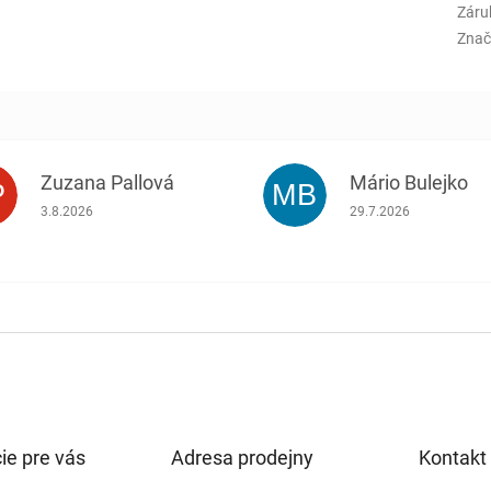
Záru
Znač
Zuzana Pallová
Mário Bulejko
P
MB
.
Hodnotenie obchodu je 5 z 5 hviezdičiek.
Hodnotenie obchodu j
3.8.2026
29.7.2026
ie pre vás
Adresa prodejny
Kontakt