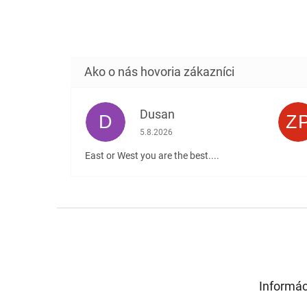
Dusan
D
Z
Hodnotenie obchodu je 5 z 5 hviezdičiek
5.8.2026
East or West you are the best....
Z
á
p
ä
t
Informác
i
e