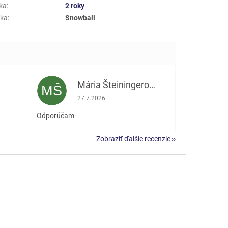
ka
:
2 roky
ka
:
Snowball
Mária Šteiningerová
MŠ
e 5 z 5 hviezdičiek.
Hodnotenie obchodu je 5 z 5 hviezdičiek.
27.7.2026
Odporúčam
Zobraziť ďalšie recenzie