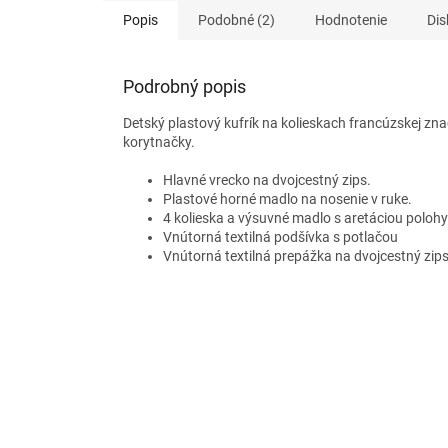
Popis
Podobné (2)
Hodnotenie
Dis
Podrobný popis
Detský plastový kufrík na kolieskach francúzskej z
korytnačky.
Hlavné vrecko na dvojcestný zips.
Plastové horné madlo na nosenie v ruke.
4 kolieska a výsuvné madlo s aretáciou poloh
Vnútorná textilná podšívka s potlačou
Vnútorná textilná prepážka na dvojcestný zips