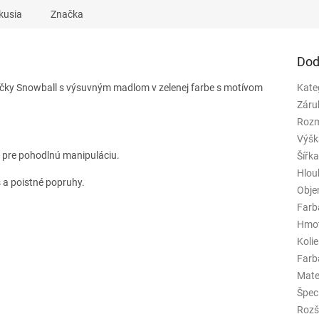
kusia
Značka
Dod
načky Snowball s výsuvným madlom v zelenej farbe s motívom
Kate
Záru
Rozm
Výšk
y pre pohodlnú manipuláciu.
Šířk
Hlou
 a poistné popruhy.
Obj
Farb
Hmo
Koli
Farba
Mate
Špeci
Rozš