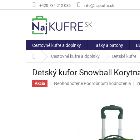
Prejsť
+420 734 212 086
info@najkufre.sk
na
obsah
Cestovné kufre a doplnky
Tašky a batohy
Bu
Domov
Cestovné kufre a doplnky
Detské kufre
Detský kufor Snowball Koryt
Priemerné
Neohodnotené
Podrobnosti hodnotenia
Z
Akcia
hodnotenie
produktu
je
0,0
z
5
hviezdičiek.