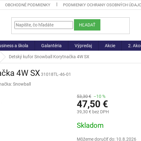
OBCHODNÉ PODMIENKY
PODMIENKY OCHRANY OSOBNÝCH ÚDAJ
HĽADAŤ
siness a škola
Galantéria
Výpredaj
Akcie
2. Ako
Detský kufor Snowball Korytnačka 4W SX
načka 4W SX
31018TL-46-01
načka:
Snowball
53,30 €
–10 %
47,50 €
39,30 € bez DPH
Jednotková
Skladom
cena:
Môžeme doručiť do:
10.8.2026