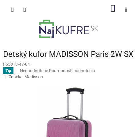
Prejsť
NÁKU
na
obsah
KOŠÍK
Detský kufor MADISSON Paris 2W SX
F55018-47-04
Priemerné
Neohodnotené
Podrobnosti hodnotenia
Tip
hodnotenie
Značka:
Madisson
produktu
je
0,0
z
5
hviezdičiek.