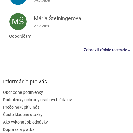
29.7.2026
Mária Šteiningerová
MŠ
Hodnotenie obchodu je 5 z 5 hviezdičiek.
27.7.2026
Odporúčam
Zobraziť ďalšie recenzie
Z
á
p
ä
Informácie pre vás
t
Obchodné podmienky
i
e
Podmienky ochrany osobných údajov
Prečo nakúpiť u nás
Často kladené otázky
Ako vykonať objednávky
Doprava a platba