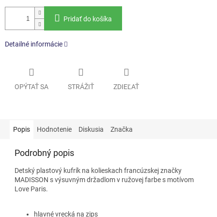
Pridať do košíka
Detailné informácie
OPÝTAŤ SA
STRÁŽIŤ
ZDIEĽAŤ
Popis
Hodnotenie
Diskusia
Značka
Podrobný popis
Detský plastový kufrík na kolieskach francúzskej značky
MADISSON s výsuvným držadlom v ružovej farbe s motívom
Love Paris.
hlavné vrecká na zips