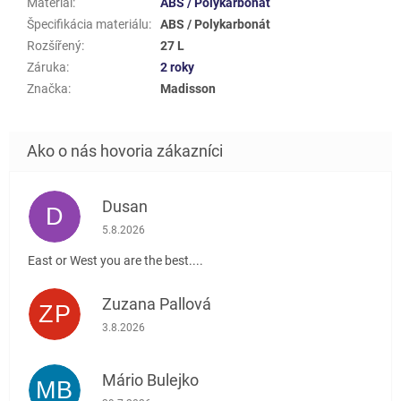
Materiál
:
ABS / Polykarbonát
Špecifikácia materiálu
:
ABS / Polykarbonát
Rozšířený
:
27 L
Záruka
:
2 roky
Značka
:
Madisson
Dusan
D
Hodnotenie obchodu je 5 z 5 hviezdičiek.
5.8.2026
East or West you are the best....
Zuzana Pallová
ZP
Hodnotenie obchodu je 5 z 5 hviezdičiek.
3.8.2026
Mário Bulejko
MB
Hodnotenie obchodu je 5 z 5 hviezdičiek.