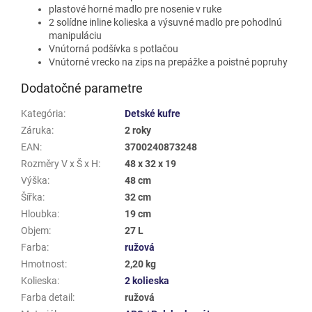
plastové horné madlo pre nosenie v ruke
2 solídne inline kolieska a výsuvné madlo pre pohodlnú
manipuláciu
Vnútorná podšívka s potlačou
Vnútorné vrecko na zips na prepážke a poistné popruhy
Dodatočné parametre
Kategória
:
Detské kufre
Záruka
:
2 roky
EAN
:
3700240873248
Rozměry V x Š x H
:
48 x 32 x 19
Výška
:
48 cm
Šířka
:
32 cm
Hloubka
:
19 cm
Objem
:
27 L
Farba
:
ružová
Hmotnost
:
2,20 kg
Kolieska
:
2 kolieska
Farba detail
:
ružová