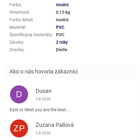
Farba
:
modrá
Hmotnost
:
0,15 kg
Farba detail
:
modrá
Materiál
:
PVC
Špecifikácia materiálu
:
PVC
Záruka
:
2 roky
Značka
:
Dielle
Dusan
D
Hodnotenie obchodu je 5 z 5 hviezdičiek.
5.8.2026
East or West you are the best....
Zuzana Pallová
ZP
Hodnotenie obchodu je 5 z 5 hviezdičiek.
3.8.2026