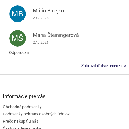
Mário Bulejko
MB
Hodnotenie obchodu je 5 z 5 hviezdičiek.
29.7.2026
Mária Šteiningerová
MŠ
Hodnotenie obchodu je 5 z 5 hviezdičiek.
27.7.2026
Odporúčam
Zobraziť ďalšie recenzie
Z
á
p
ä
Informácie pre vás
t
Obchodné podmienky
i
e
Podmienky ochrany osobných údajov
Prečo nakúpiť u nás
Často kladené otázky