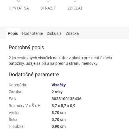
OPÝTAŤ SA
STRÁŽIŤ
ZDIEĽAŤ
Popis
Hodnotenie
Diskusia
Značka
Podrobný popis
2 ks cestovných visačiek na kufor z plastu pre identifikáciu
batožiny, údaje sa píšu na prednú stranu menovky.
Dodatočné parametre
Kategória
:
Visačky
Záruka
:
2 roky
EAN
:
8033100138436
Rozměry V x Š x H
:
8,7 x 5,7 x 0,9
Výška
:
8,70 cm
Šířka
:
5,70 cm
Hloubka
:
0,90 cm