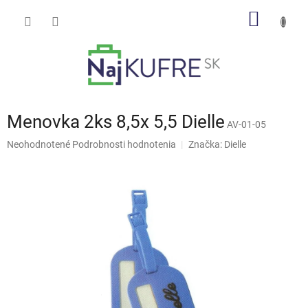
Prejsť
NÁKU
na
obsah
KOŠÍK
Menovka 2ks 8,5x 5,5 Dielle
AV-01-05
Priemerné
Neohodnotené
Podrobnosti hodnotenia
Značka:
Dielle
hodnotenie
produktu
je
0,0
z
5
hviezdičiek.