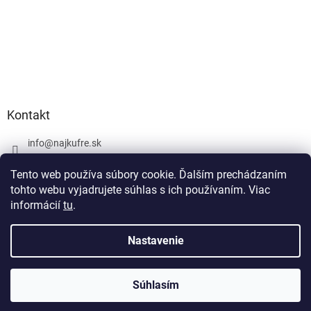
Kontakt
info
@
najkufre.sk
+420 734 212 086
Tento web používa súbory cookie. Ďalším prechádzaním
Facebook
tohto webu vyjadrujete súhlas s ich používaním. Viac
informácií
tu
.
Nastavenie
Vytvoril Shoptet
Súhlasím
Copyright 2026
najkufre.sk
. Všetky práva vyhradené.