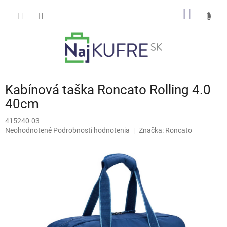
Prejsť
NÁKU
na
obsah
KOŠÍK
Kabínová taška Roncato Rolling 4.0
40cm
415240-03
Priemerné
Neohodnotené
Podrobnosti hodnotenia
Značka:
Roncato
hodnotenie
produktu
je
0,0
z
5
hviezdičiek.