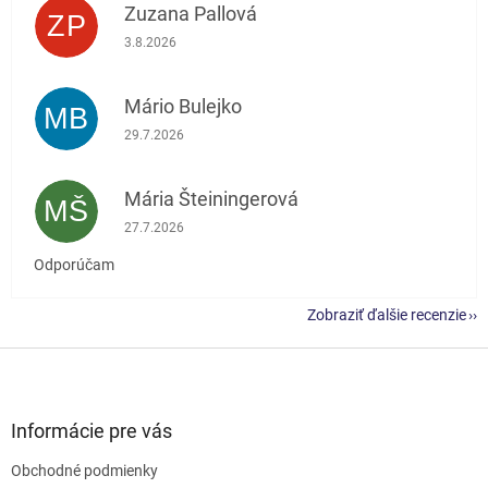
Zuzana Pallová
ZP
Hodnotenie obchodu je 5 z 5 hviezdičiek.
3.8.2026
Mário Bulejko
MB
Hodnotenie obchodu je 5 z 5 hviezdičiek.
29.7.2026
Mária Šteiningerová
MŠ
Hodnotenie obchodu je 5 z 5 hviezdičiek.
27.7.2026
Odporúčam
Zobraziť ďalšie recenzie
Z
á
p
ä
Informácie pre vás
t
Obchodné podmienky
i