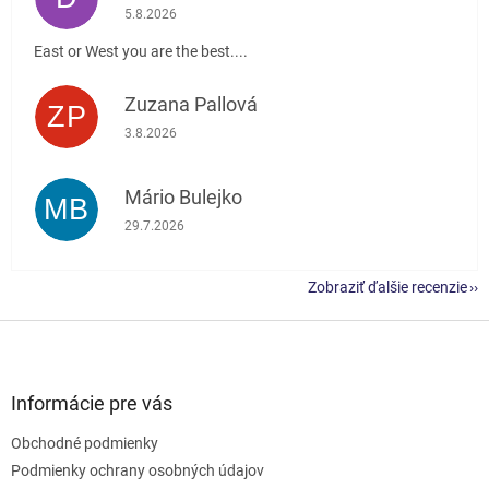
Hodnotenie obchodu je 5 z 5 hviezdičiek.
5.8.2026
East or West you are the best....
Zuzana Pallová
ZP
Hodnotenie obchodu je 5 z 5 hviezdičiek.
3.8.2026
Mário Bulejko
MB
Hodnotenie obchodu je 5 z 5 hviezdičiek.
29.7.2026
Zobraziť ďalšie recenzie
Z
á
p
ä
Informácie pre vás
t
Obchodné podmienky
i
e
Podmienky ochrany osobných údajov