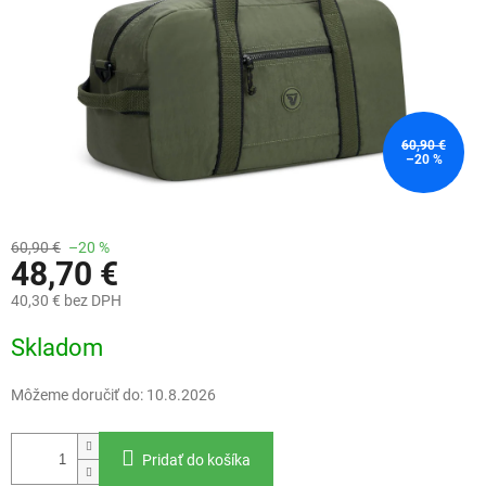
60,90 €
–20 %
60,90 €
–20 %
48,70 €
40,30 € bez DPH
Jednotková
Skladom
cena:
Môžeme doručiť do:
10.8.2026
Pridať do košíka