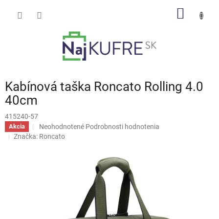
Prejsť
NÁKU
na
obsah
KOŠÍK
Kabínová taška Roncato Rolling 4.0
40cm
415240-57
Priemerné
Neohodnotené
Podrobnosti hodnotenia
Akcia
hodnotenie
Značka:
Roncato
produktu
je
0,0
z
5
hviezdičiek.