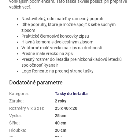
vonkajším podmienkam. Táto taška skvele poslúži pri preprave
vašich vecí.
Nastaviteľný, odnímateľný ramenný popruh
Dlhé popruhy, ktoré je možné spojiť k sebe suchým
zipsom
Praktické čiernosivé koncovky zipsu
Hlavná komora s dvojcestným zipsom
Vnútorné malé vrecko na zips na drobnosti
Predné malé vrecko na zips
Presný rozmer do lietadla pre nízkonákladovú leteckú
spoločnosť Ryanair
Logo Roncato na prednej strane tašky
Dodatočné parametre
Kategória
:
Tašky do lietadla
Záruka
:
2 roky
Rozměry V x Š x H
:
25 x 40 x 20
Výška
:
25 cm
Šířka
:
40 cm
Hloubka
:
20 cm