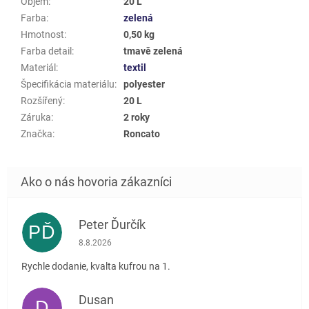
Objem
:
20 L
Farba
:
zelená
Hmotnost
:
0,50 kg
Farba detail
:
tmavě zelená
Materiál
:
textil
Špecifikácia materiálu
:
polyester
Rozšířený
:
20 L
Záruka
:
2 roky
Značka
:
Roncato
Peter Ďurčík
PĎ
Hodnotenie obchodu je 5 z 5 hviezdičiek.
8.8.2026
Rychle dodanie, kvalta kufrou na 1.
Dusan
D