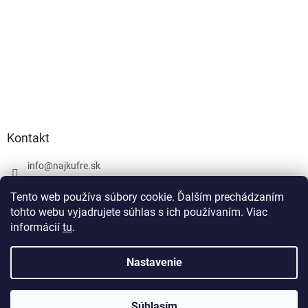
Kontakt
info
@
najkufre.sk
+420 734 212 086
Tento web používa súbory cookie. Ďalším prechádzaním
Facebook
tohto webu vyjadrujete súhlas s ich používaním. Viac
informácií
tu
.
Nastavenie
Vytvoril Shoptet
Súhlasím
Copyright 2026
najkufre.sk
. Všetky práva vyhradené.