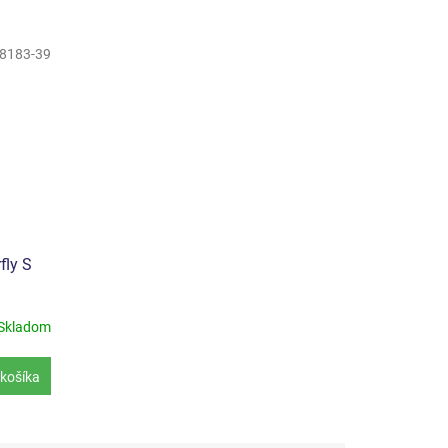
8183-39
fly S
Skladom
košíka