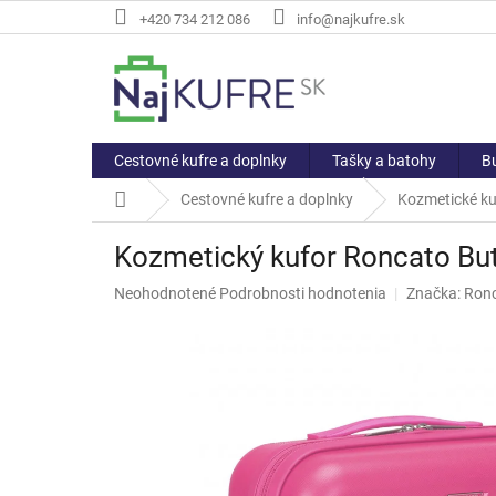
Prejsť
+420 734 212 086
info@najkufre.sk
na
obsah
Cestovné kufre a doplnky
Tašky a batohy
Bu
Domov
Cestovné kufre a doplnky
Kozmetické ku
Kozmetický kufor Roncato But
Priemerné
Neohodnotené
Podrobnosti hodnotenia
Značka:
Ron
hodnotenie
produktu
je
0,0
z
5
hviezdičiek.