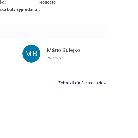
ka
:
Roncato
žka bola vypredaná…
Mário Bulejko
MB
e 5 z 5 hviezdičiek.
Hodnotenie obchodu je 5 z 5 hviezdičiek.
29.7.2026
Zobraziť ďalšie recenzie