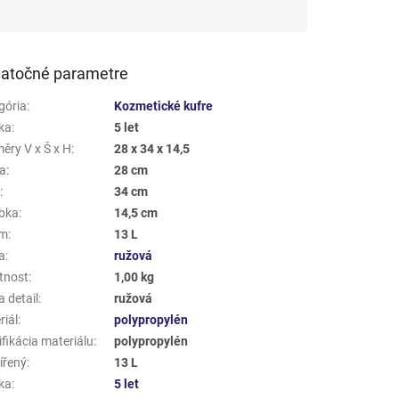
atočné parametre
gória
:
Kozmetické kufre
ka
:
5 let
ěry V x Š x H
:
28 x 34 x 14,5
a
:
28 cm
a
:
34 cm
bka
:
14,5 cm
em
:
13 L
a
:
ružová
tnost
:
1,00 kg
 detail
:
ružová
riál
:
polypropylén
fikácia materiálu
:
polypropylén
ířený
:
13 L
ka
:
5 let