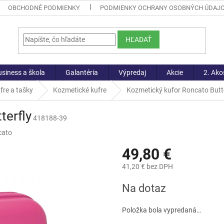
OBCHODNÉ PODMIENKY
PODMIENKY OCHRANY OSOBNÝCH ÚDAJ
HĽADAŤ
siness a škola
Galantéria
Výpredaj
Akcie
2. Ako
fre a tašky
Kozmetické kufre
Kozmetický kufor Roncato Butte
terfly
418188-39
cato
49,80 €
41,20 € bez DPH
Jednotková
Na dotaz
cena:
Položka bola vypredaná…