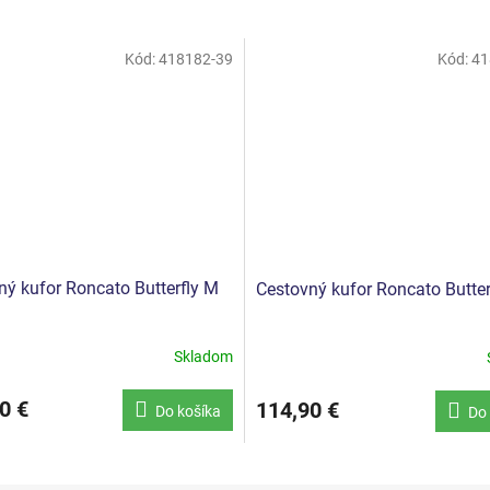
Kód:
418182-39
Kód:
41
ný kufor Roncato Butterfly M
Cestovný kufor Roncato Butter
Skladom
0 €
114,90 €
Do košíka
Do 