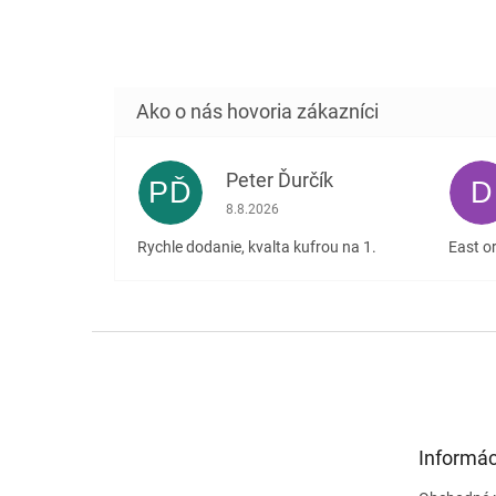
Peter Ďurčík
PĎ
D
Hodnotenie obchodu je 5 z 5 hviezdičiek
8.8.2026
Rychle dodanie, kvalta kufrou na 1.
East or
Z
á
p
ä
t
Informác
i
e