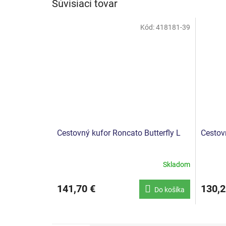
Súvisiaci tovar
Kód:
418181-39
Cestovný kufor Roncato Butterfly L
Cestov
Skladom
141,70 €
130,2
Do košíka