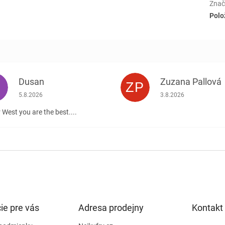
Znač
Polo
Dusan
Zuzana Pallová
ZP
.
Hodnotenie obchodu je 5 z 5 hviezdičiek.
Hodnotenie obchodu j
5.8.2026
3.8.2026
 West you are the best....
ie pre vás
Adresa prodejny
Kontakt