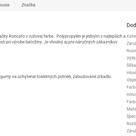
kusia
Značka
Dod
ačky Roncato v ružovej farbe
. Polypropylén je jedným z najlepších a
Kate
sti pri výrobe batožiny. Je vhodný aj pre náročných zákazníkov
Záru
Rozm
Výšk
Šířk
Hlou
 gumy na uchytenie toaletných potrieb, zabudované zrkadlo.
Obj
Farb
Hmo
Farba
Mate
Špeci
Rozš
Záru